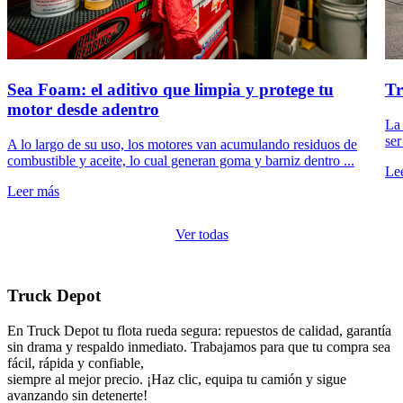
Sea Foam: el aditivo que limpia y protege tu
Tr
motor desde adentro
La 
ser
A lo largo de su uso, los motores van acumulando residuos de
combustible y aceite, lo cual generan goma y barniz dentro ...
Le
Leer más
Ver todas
Truck Depot
En Truck Depot tu flota rueda segura: repuestos de calidad, garantía
sin drama y respaldo inmediato. Trabajamos para que tu compra sea
fácil, rápida y confiable,
siempre al mejor precio. ¡Haz clic, equipa tu camión y sigue
avanzando sin detenerte!