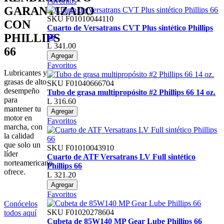
Favoritos
GARANTIZADO
SKU
F01010044110
CON
Cuarto de Versatrans CVT Plus sintético Phillips
PHILLIPS
66
L 341.00
66
Agregar
Favoritos
Lubricantes y
grasas de alto
SKU
F01040666704
desempeño
Tubo de grasa multipropósito #2 Phillips 66 14 oz.
para
L 316.60
mantener tu
Agregar
motor en
Favoritos
marcha, con
la calidad
que solo un
SKU
F01010043910
líder
Cuarto de ATF Versatrans LV Full sintético
norteamericano
Phillips 66
ofrece.
L 321.20
Agregar
Favoritos
Conócelos
SKU
F01020278604
todos aquí
Cubeta de 85W140 MP Gear Lube Phillips 66