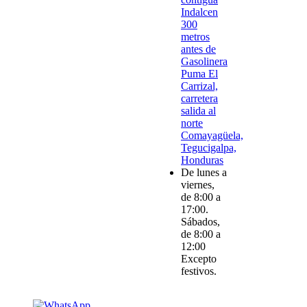
Indalcen
300
metros
antes de
Gasolinera
Puma El
Carrizal,
carretera
salida al
norte
Comayagüela,
Tegucigalpa,
Honduras
De lunes a
viernes,
de 8:00 a
17:00.
Sábados,
de 8:00 a
12:00
Excepto
festivos.