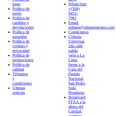
pago
WhatsApp:
Política de
+(504)
envío
9452-
Política de
7981
cambios y
Email:
devoluciones
enlinea@ultrarepuestos.com
Política de
Contáctanos
garantías
Colonia
Política de
Universal,
cookies y
2da calle
privacidad
salida
Política de
vieja a La
promociones
Lima,
Política de
frente a la
calidad
Casa del
Términos
Partido
y
Nacional,
condiciones
San Pedro
Últimas
Sula,
noticias
Honduras
Boulevard
FFAA a la
altura del
Carrizal,
contigua