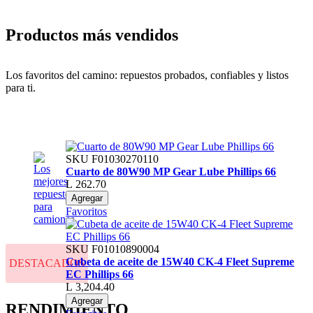
Productos más vendidos
Los favoritos del camino: repuestos probados, confiables y listos
para ti.
SKU
F01030270110
Cuarto de 80W90 MP Gear Lube Phillips 66
L 262.70
Agregar
Favoritos
SKU
F01010890004
Cubeta de aceite de 15W40 CK-4 Fleet Supreme
DESTACADOS
EC Phillips 66
L 3,204.40
Agregar
RENDIMIENTO