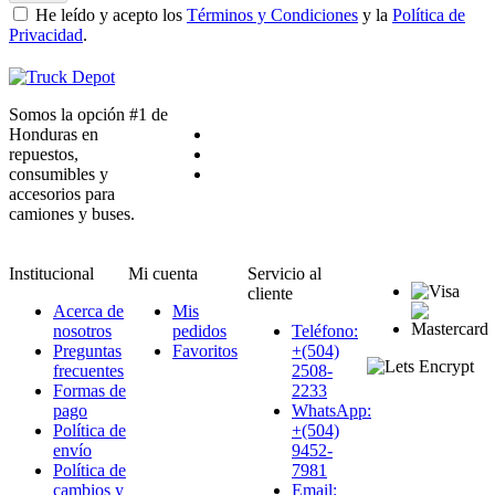
He leído y acepto los
Términos y Condiciones
y la
Política de
Privacidad
.
Somos la opción #1 de
Honduras en
repuestos,
consumibles y
accesorios para
camiones y buses.
Institucional
Mi cuenta
Servicio al
cliente
Acerca de
Mis
nosotros
pedidos
Teléfono:
Preguntas
Favoritos
+(504)
frecuentes
2508-
Formas de
2233
pago
WhatsApp:
Política de
+(504)
envío
9452-
Política de
7981
cambios y
Email: