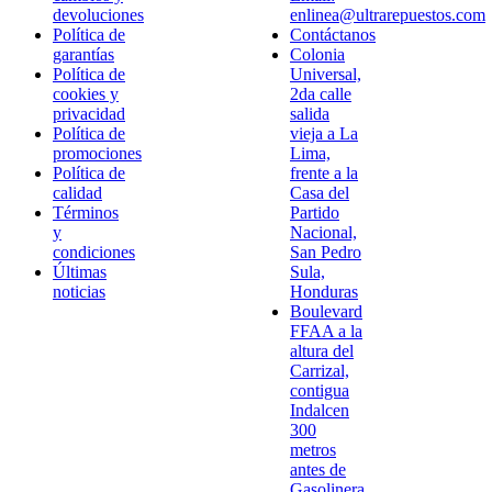
devoluciones
enlinea@ultrarepuestos.com
Política de
Contáctanos
garantías
Colonia
Política de
Universal,
cookies y
2da calle
privacidad
salida
Política de
vieja a La
promociones
Lima,
Política de
frente a la
calidad
Casa del
Términos
Partido
y
Nacional,
condiciones
San Pedro
Últimas
Sula,
noticias
Honduras
Boulevard
FFAA a la
altura del
Carrizal,
contigua
Indalcen
300
metros
antes de
Gasolinera