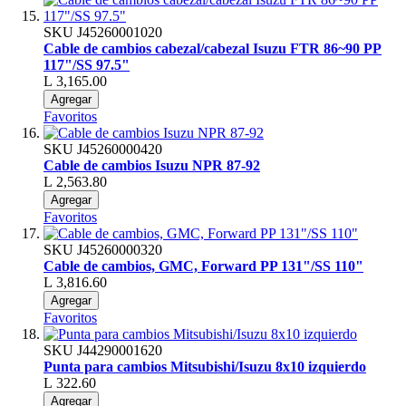
SKU
J45260001020
Cable de cambios cabezal/cabezal Isuzu FTR 86~90 PP
117"/SS 97.5"
L 3,165.00
Agregar
Favoritos
SKU
J45260000420
Cable de cambios Isuzu NPR 87-92
L 2,563.80
Agregar
Favoritos
SKU
J45260000320
Cable de cambios, GMC, Forward PP 131"/SS 110"
L 3,816.60
Agregar
Favoritos
SKU
J44290001620
Punta para cambios Mitsubishi/Isuzu 8x10 izquierdo
L 322.60
Agregar