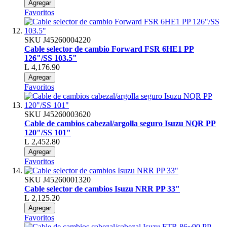
Agregar
Favoritos
SKU
J45260004220
Cable selector de cambio Forward FSR 6HE1 PP
126"/SS 103.5"
L 4,176.90
Agregar
Favoritos
SKU
J45260003620
Cable de cambios cabezal/argolla seguro Isuzu NQR PP
120"/SS 101"
L 2,452.80
Agregar
Favoritos
SKU
J45260001320
Cable selector de cambios Isuzu NRR PP 33"
L 2,125.20
Agregar
Favoritos