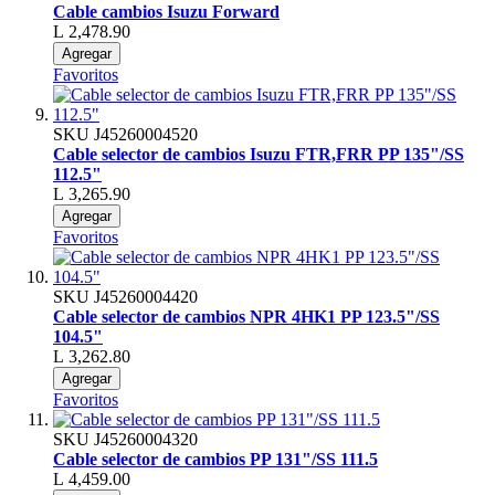
Cable cambios Isuzu Forward
L 2,478.90
Agregar
Favoritos
SKU
J45260004520
Cable selector de cambios Isuzu FTR,FRR PP 135"/SS
112.5"
L 3,265.90
Agregar
Favoritos
SKU
J45260004420
Cable selector de cambios NPR 4HK1 PP 123.5"/SS
104.5"
L 3,262.80
Agregar
Favoritos
SKU
J45260004320
Cable selector de cambios PP 131"/SS 111.5
L 4,459.00