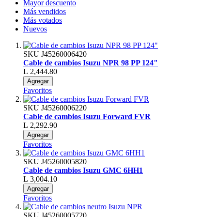
Mayor descuento
Más vendidos
Más votados
Nuevos
SKU
J45260006420
Cable de cambios Isuzu NPR 98 PP 124"
L 2,444.80
Agregar
Favoritos
SKU
J45260006220
Cable de cambios Isuzu Forward FVR
L 2,292.90
Agregar
Favoritos
SKU
J45260005820
Cable de cambios Isuzu GMC 6HH1
L 3,004.10
Agregar
Favoritos
SKU
J45260005720