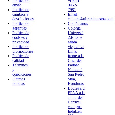
Política de
+(504)
envío
9452-
Política de
7981
cambios y
Email:
devoluciones
enlinea@ultrarepuestos.com
Política de
Contáctanos
garantías
Colonia
Política de
Universal,
cookies y
2da calle
privacidad
salida
Política de
vieja a La
promociones
Lima,
Política de
frente a la
calidad
Casa del
Términos
Partido
y
Nacional,
condiciones
San Pedro
Últimas
Sula,
noticias
Honduras
Boulevard
FFAA a la
altura del
Carrizal,
contigua
Indalcen