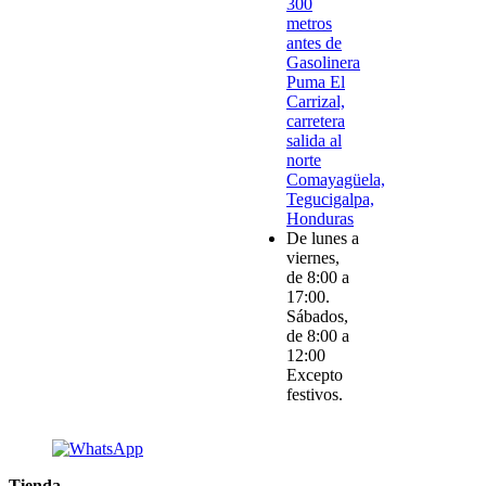
300
metros
antes de
Gasolinera
Puma El
Carrizal,
carretera
salida al
norte
Comayagüela,
Tegucigalpa,
Honduras
De lunes a
viernes,
de 8:00 a
17:00.
Sábados,
de 8:00 a
12:00
Excepto
festivos.
Tienda