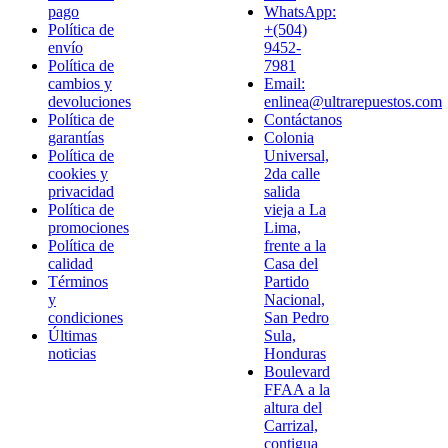
pago
WhatsApp:
Política de
+(504)
envío
9452-
Política de
7981
cambios y
Email:
devoluciones
enlinea@ultrarepuestos.com
Política de
Contáctanos
garantías
Colonia
Política de
Universal,
cookies y
2da calle
privacidad
salida
Política de
vieja a La
promociones
Lima,
Política de
frente a la
calidad
Casa del
Términos
Partido
y
Nacional,
condiciones
San Pedro
Últimas
Sula,
noticias
Honduras
Boulevard
FFAA a la
altura del
Carrizal,
contigua