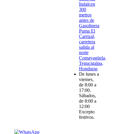
Indalcen
300
metros
antes de
Gasolinera
Puma El
Carrizal,
carretera
salida al
norte
Comayagüela,
Tegucigalpa,
Honduras
De lunes a
viernes,
de 8:00 a
17:00.
Sábados,
de 8:00 a
12:00
Excepto
festivos.