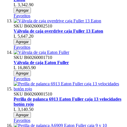
L 3,342.90
Agregar
Favoritos
SKU
B60260002510
Válvula de caja overdrive caja Fuller 13 Eaton
L 5,647.20
Agregar
Favoritos
SKU
B60260001710
Válvula de caja Eaton Fuller
L 16,865.90
Agregar
Favoritos
SKU
B60260001510
Perilla de palanca 6913 Eaton Fuller caja 13 velocidades
botón rojo
L 3,140.50
Agregar
Favoritos