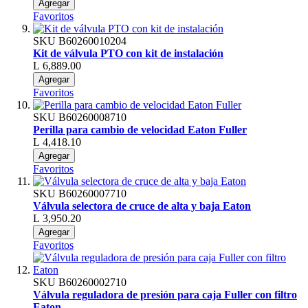
Agregar
Favoritos
SKU
B60260010204
Kit de válvula PTO con kit de instalación
L 6,889.00
Agregar
Favoritos
SKU
B60260008710
Perilla para cambio de velocidad Eaton Fuller
L 4,418.10
Agregar
Favoritos
SKU
B60260007710
Válvula selectora de cruce de alta y baja Eaton
L 3,950.20
Agregar
Favoritos
SKU
B60260002710
Válvula reguladora de presión para caja Fuller con filtro
Eaton