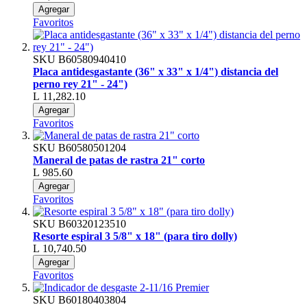
Agregar
Favoritos
SKU
B60580940410
Placa antidesgastante (36" x 33" x 1/4") distancia del
perno rey 21" - 24")
L 11,282.10
Agregar
Favoritos
SKU
B60580501204
Maneral de patas de rastra 21" corto
L 985.60
Agregar
Favoritos
SKU
B60320123510
Resorte espiral 3 5/8" x 18" (para tiro dolly)
L 10,740.50
Agregar
Favoritos
SKU
B60180403804