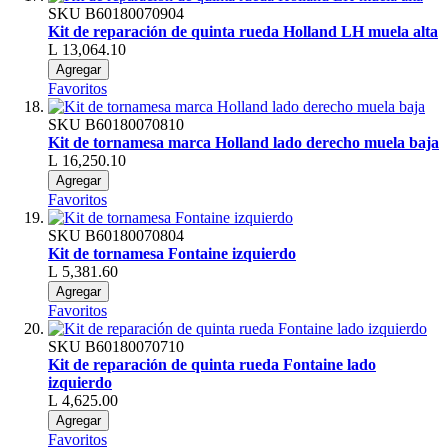
SKU
B60180070904
Kit de reparación de quinta rueda Holland LH muela alta
L 13,064.10
Agregar
Favoritos
SKU
B60180070810
Kit de tornamesa marca Holland lado derecho muela baja
L 16,250.10
Agregar
Favoritos
SKU
B60180070804
Kit de tornamesa Fontaine izquierdo
L 5,381.60
Agregar
Favoritos
SKU
B60180070710
Kit de reparación de quinta rueda Fontaine lado
izquierdo
L 4,625.00
Agregar
Favoritos