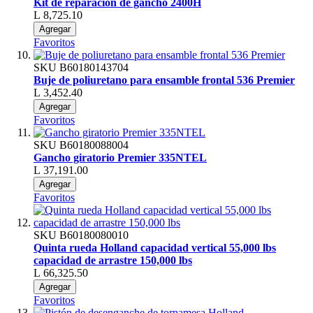
Kit de reparación de gancho 2400H
L 8,725.10
Agregar
Favoritos
SKU
B60180143704
Buje de poliuretano para ensamble frontal 536 Premier
L 3,452.40
Agregar
Favoritos
SKU
B60180088004
Gancho giratorio Premier 335NTEL
L 37,191.00
Agregar
Favoritos
SKU
B60180080010
Quinta rueda Holland capacidad vertical 55,000 lbs
capacidad de arrastre 150,000 lbs
L 66,325.50
Agregar
Favoritos