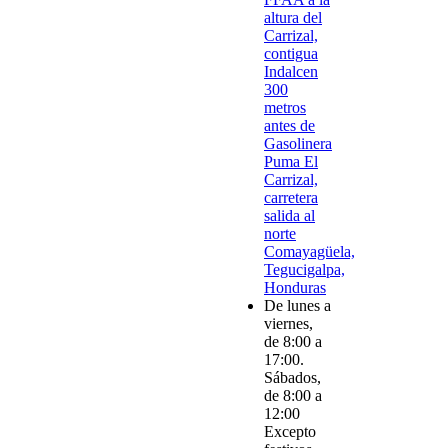
altura del
Carrizal,
contigua
Indalcen
300
metros
antes de
Gasolinera
Puma El
Carrizal,
carretera
salida al
norte
Comayagüela,
Tegucigalpa,
Honduras
De lunes a
viernes,
de 8:00 a
17:00.
Sábados,
de 8:00 a
12:00
Excepto