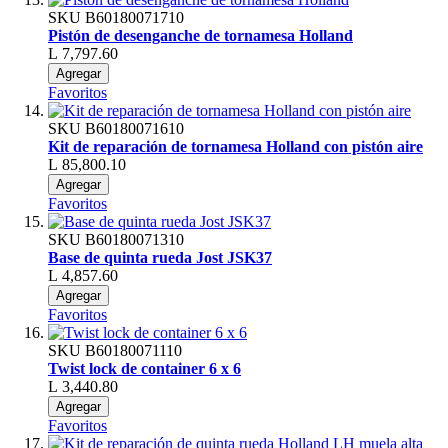
SKU
B60180071710
Pistón de desenganche de tornamesa Holland
L 7,797.60
Agregar
Favoritos
SKU
B60180071610
Kit de reparación de tornamesa Holland con pistón aire
L 85,800.10
Agregar
Favoritos
SKU
B60180071310
Base de quinta rueda Jost JSK37
L 4,857.60
Agregar
Favoritos
SKU
B60180071110
Twist lock de container 6 x 6
L 3,440.80
Agregar
Favoritos