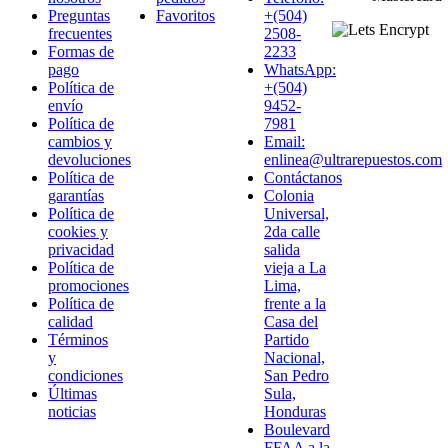
Preguntas
Favoritos
+(504)
frecuentes
2508-
Formas de
2233
pago
WhatsApp:
Política de
+(504)
envío
9452-
Política de
7981
cambios y
Email:
devoluciones
enlinea@ultrarepuestos.com
Política de
Contáctanos
garantías
Colonia
Política de
Universal,
cookies y
2da calle
privacidad
salida
Política de
vieja a La
promociones
Lima,
Política de
frente a la
calidad
Casa del
Términos
Partido
y
Nacional,
condiciones
San Pedro
Últimas
Sula,
noticias
Honduras
Boulevard
FFAA a la