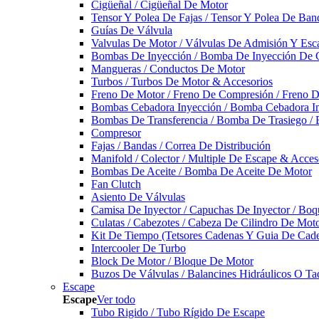
Cigüeñal / Cigüeñal De Motor
Tensor Y Polea De Fajas / Tensor Y Polea De Ban
Guías De Válvula
Valvulas De Motor / Válvulas De Admisión Y Esca
Bombas De Inyección / Bomba De Inyección De 
Mangueras / Conductos De Motor
Turbos / Turbos De Motor & Accesorios
Freno De Motor / Freno De Compresión / Freno 
Bombas Cebadora Inyección / Bomba Cebadora In
Bombas De Transferencia / Bomba De Trasiego /
Compresor
Fajas / Bandas / Correa De Distribución
Manifold / Colector / Multiple De Escape & Acces
Bombas De Aceite / Bomba De Aceite De Motor
Fan Clutch
Asiento De Válvulas
Camisa De Inyector / Capuchas De Inyector / Boqu
Culatas / Cabezotes / Cabeza De Cilindro De Mot
Kit De Tiempo (Tetsores Cadenas Y Guia De Cade
Intercooler De Turbo
Block De Motor / Bloque De Motor
Buzos De Válvulas / Balancines Hidráulicos O Ta
Escape
Escape
Ver todo
Tubo Rigido / Tubo Rígido De Escape