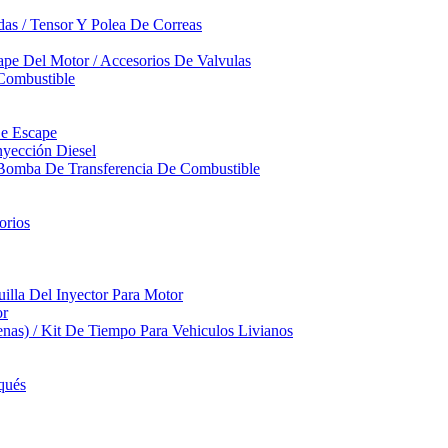
das / Tensor Y Polea De Correas
pe Del Motor / Accesorios De Valvulas
Combustible
De Escape
yección Diesel
 Bomba De Transferencia De Combustible
orios
illa Del Inyector Para Motor
or
nas) / Kit De Tiempo Para Vehiculos Livianos
qués