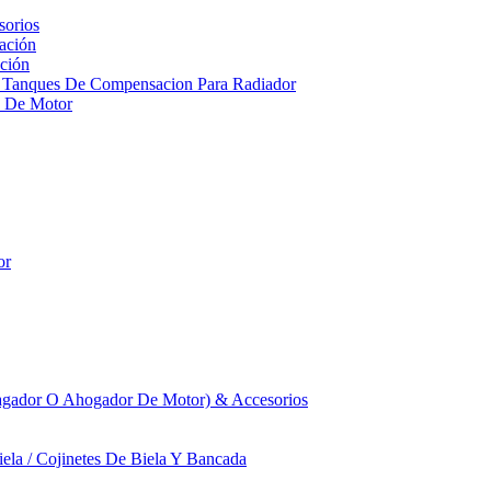
sorios
ación
ción
 Tanques De Compensacion Para Radiador
a De Motor
or
agador O Ahogador De Motor) & Accesorios
iela / Cojinetes De Biela Y Bancada