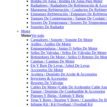
Bomba De Agua / Bomba De Agua Para Motor
Radiadores / Radiadores De Refrigeración & Acce
Mangueras Refrigeración / Conductos De Refriger
Empaques Refrigeración / Empaques De Refrigera
Tanques De Compensacion / Tanque De Coolant /
Sesores De Temperatura / Sesores De Temperatur
Soportes De Radiador
Motor
Motor
Ver todo
Cargadores / Soporte / Soporte De Motor
Anillos / Anillos De Motor
Empaquetaduras / Juntas O Sellos De Motor
Sellos De Valvulas / Sellos De Válvulas De Motor
Retenedores De Motor / Sellos O Retenes De Mot
Camisas / Camisas De Motor
Eje Y Buje De Levas / Arbol De Levas
Accesorios De Motor
Aceitera / Depósito De Aceite & Accesorios
Inyectores & Accesorios
Resortes De Válvulas
Cables De Motor (Cable De Acelerador Cable Ap
Tanque / Depóstio De Combustible & Accesorios
Pistones Y Bielas / Embolo Y Biela
Tejas Y Bujes / Bearing Y Bujes / Casquillos De B
Inframe Kit / Kit Overhaul / Overhall Kit