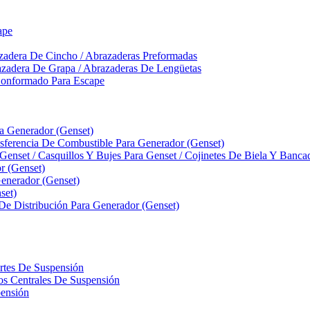
ape
zadera De Cincho / Abrazaderas Preformadas
azadera De Grapa / Abrazaderas De Lengüetas
Conformado Para Escape
ra Generador (Genset)
ferencia De Combustible Para Generador (Genset)
 Genset / Casquillos Y Bujes Para Genset / Cojinetes De Biela Y Banc
r (Genset)
nerador (Genset)
set)
 De Distribución Para Generador (Genset)
ortes De Suspensión
llos Centrales De Suspensión
pensión