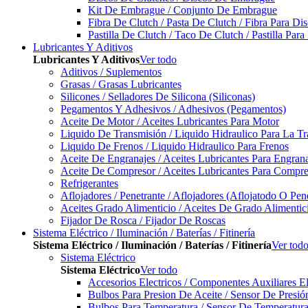
Kit De Embrague / Conjunto De Embrague
Fibra De Clutch / Pasta De Clutch / Fibra Para D
Pastilla De Clutch / Taco De Clutch / Pastilla Pa
Lubricantes Y Aditivos
Lubricantes Y Aditivos
Ver todo
Aditivos / Suplementos
Grasas / Grasas Lubricantes
Silicones / Selladores De Silicona (Siliconas)
Pegamentos Y Adhesivos / Adhesivos (Pegamentos)
Aceite De Motor / Aceites Lubricantes Para Motor
Liquido De Transmisión / Liquido Hidraulico Para La T
Liquido De Frenos / Liquido Hidraulico Para Frenos
Aceite De Engranajes / Aceites Lubricantes Para Engran
Aceite De Compresor / Aceites Lubricantes Para Compre
Refrigerantes
Aflojadores / Penetrante / Aflojadores (Aflojatodo O Pen
Aceites Grado Alimenticio / Aceites De Grado Alimentic
Fijador De Rosca / Fijador De Roscas
Sistema Eléctrico / Iluminación / Baterías / Fitinería
Sistema Eléctrico / Iluminación / Baterías / Fitinería
Ver tod
Sistema Eléctrico
Sistema Eléctrico
Ver todo
Accesorios Electricos / Componentes Auxiliares El
Bulbos Para Presion De Aceite / Sensor De Presió
Bulbos Para Temperatura / Sensor De Temperatura