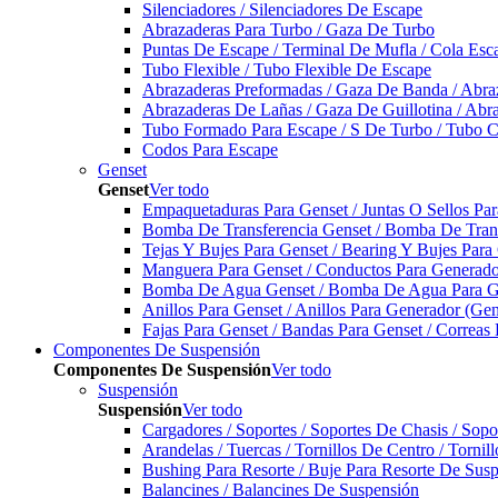
Silenciadores / Silenciadores De Escape
Abrazaderas Para Turbo / Gaza De Turbo
Puntas De Escape / Terminal De Mufla / Cola Esc
Tubo Flexible / Tubo Flexible De Escape
Abrazaderas Preformadas / Gaza De Banda / Abra
Abrazaderas De Lañas / Gaza De Guillotina / Abr
Tubo Formado Para Escape / S De Turbo / Tubo 
Codos Para Escape
Genset
Genset
Ver todo
Empaquetaduras Para Genset / Juntas O Sellos Pa
Bomba De Transferencia Genset / Bomba De Trans
Tejas Y Bujes Para Genset / Bearing Y Bujes Para
Manguera Para Genset / Conductos Para Generado
Bomba De Agua Genset / Bomba De Agua Para Ge
Anillos Para Genset / Anillos Para Generador (Gen
Fajas Para Genset / Bandas Para Genset / Correas
Componentes De Suspensión
Componentes De Suspensión
Ver todo
Suspensión
Suspensión
Ver todo
Cargadores / Soportes / Soportes De Chasis / Sop
Arandelas / Tuercas / Tornillos De Centro / Torni
Bushing Para Resorte / Buje Para Resorte De Sus
Balancines / Balancines De Suspensión