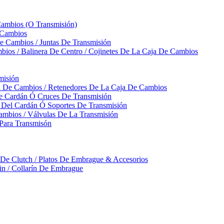
Cambios (O Transmisión)
 Cambios
 Cambios / Juntas De Transmisión
bios / Balinera De Centro / Cojinetes De La Caja De Cambios
misión
ja De Cambios / Retenedores De La Caja De Cambios
De Cardán Ó Cruces De Transmisión
s Del Cardán Ó Soportes De Transmisión
ambios / Válvulas De La Transmisión
Para Transmisón
a De Clutch / Platos De Embrague & Accesorios
rin / Collarín De Embrague