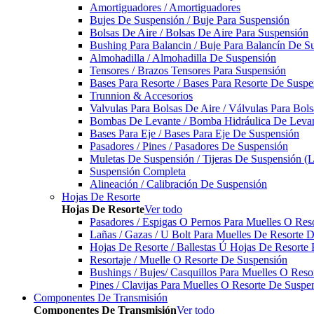
Amortiguadores / Amortiguadores
Bujes De Suspensión / Buje Para Suspensión
Bolsas De Aire / Bolsas De Aire Para Suspensión
Bushing Para Balancin / Buje Para Balancín De S
Almohadilla / Almohadilla De Suspensión
Tensores / Brazos Tensores Para Suspensión
Bases Para Resorte / Bases Para Resorte De Suspe
Trunnion & Accesorios
Valvulas Para Bolsas De Aire / Válvulas Para Bol
Bombas De Levante / Bomba Hidráulica De Leva
Bases Para Eje / Bases Para Eje De Suspensión
Pasadores / Pines / Pasadores De Suspensión
Muletas De Suspensión / Tijeras De Suspensión (L
Suspensión Completa
Alineación / Calibración De Suspensión
Hojas De Resorte
Hojas De Resorte
Ver todo
Pasadores / Espigas O Pernos Para Muelles O Res
Lañas / Gazas / U Bolt Para Muelles De Resorte 
Hojas De Resorte / Ballestas Ú Hojas De Resorte 
Resortaje / Muelle O Resorte De Suspensión
Bushings / Bujes/ Casquillos Para Muelles O Res
Pines / Clavijas Para Muelles O Resorte De Suspe
Componentes De Transmisión
Componentes De Transmisión
Ver todo