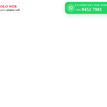
ESCRÍBENOS POR WH
SOLO WEB
9452 7981
o para
página web
+504