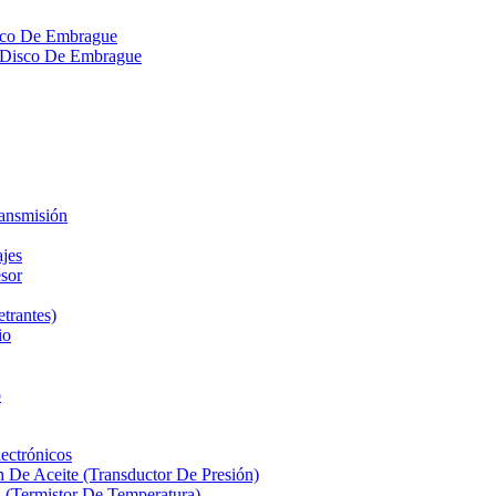
isco De Embrague
ra Disco De Embrague
ransmisión
ajes
sor
etrantes)
io
o
ectrónicos
n De Aceite (Transductor De Presión)
 (Termistor De Temperatura)