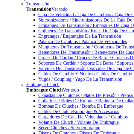
Transmisión
Transmisión
Ver todo
Caja De Velocidad / Caja De Cambios / Caja De 
Sincronizadores / Sincronizadores De La Caja De
Empaques De Transmisión / Empaques De Caja De
Cojinetes De Transmisión / Roles De Caja De Cam
Engranajes / Engranajes De La Transmisión
Palanca De Cambios / Palanca De Velocidades
Mangueras De Transmisión / Conductos De Trans
Retendores De Transmisión / Retenedores De Ca
Cruces De Cardán / Cruces De Barra / Crucetas 
Soportes De Cardán / Soporte De Barra / Soporte
Valvulas De Transmisión / Valvulas De Caja De C
Cables De Cambio Y Neutro / Cables De Cambio 
Yugos / Coupling / Yugo De La Transmisión
Embrague Clutch
Embrague Clutch
Ver todo
Canastas De Clutches / Platos De Presión / Prens
Collarines / Roles De Empuje / Balinera De Colla
Bombas De Clutches / Bomba De Embrague
Cables De Clutch/Embrague & Accesorios
Cargadores De Caja De Velocidades / Cambios
Volante De Clutch / Volante De Embrague
Servo Clutches / Servoembrague
Discos De Clutches / Discos De Embrague