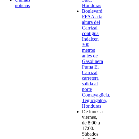
noticias
Honduras
Boulevard
FFAA a la
altura del
Carrizal,
contigua
Indalcen
300
metros
antes de
Gasolinera
Puma El
Carrizal,
carretera
salida al
norte
Comayagüela,
Tegucigalpa,
Honduras
De lunes a
viernes,
de 8:00 a
17:00.
Sábados,