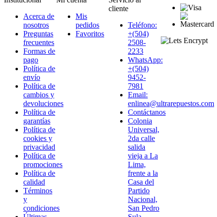
cliente
Acerca de
Mis
nosotros
pedidos
Teléfono:
Preguntas
Favoritos
+(504)
frecuentes
2508-
Formas de
2233
pago
WhatsApp:
Política de
+(504)
envío
9452-
Política de
7981
cambios y
Email:
devoluciones
enlinea@ultrarepuestos.com
Política de
Contáctanos
garantías
Colonia
Política de
Universal,
cookies y
2da calle
privacidad
salida
Política de
vieja a La
promociones
Lima,
Política de
frente a la
calidad
Casa del
Términos
Partido
y
Nacional,
condiciones
San Pedro
Últimas
Sula,