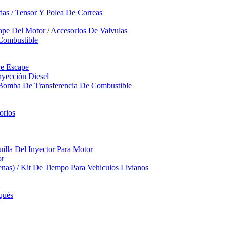
das / Tensor Y Polea De Correas
pe Del Motor / Accesorios De Valvulas
Combustible
De Escape
yección Diesel
 Bomba De Transferencia De Combustible
orios
illa Del Inyector Para Motor
or
nas) / Kit De Tiempo Para Vehiculos Livianos
qués