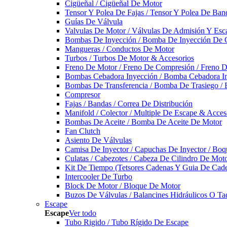
Cigüeñal / Cigüeñal De Motor
Tensor Y Polea De Fajas / Tensor Y Polea De Ban
Guías De Válvula
Valvulas De Motor / Válvulas De Admisión Y Esca
Bombas De Inyección / Bomba De Inyección De 
Mangueras / Conductos De Motor
Turbos / Turbos De Motor & Accesorios
Freno De Motor / Freno De Compresión / Freno 
Bombas Cebadora Inyección / Bomba Cebadora In
Bombas De Transferencia / Bomba De Trasiego /
Compresor
Fajas / Bandas / Correa De Distribución
Manifold / Colector / Multiple De Escape & Acces
Bombas De Aceite / Bomba De Aceite De Motor
Fan Clutch
Asiento De Válvulas
Camisa De Inyector / Capuchas De Inyector / Boqu
Culatas / Cabezotes / Cabeza De Cilindro De Mot
Kit De Tiempo (Tetsores Cadenas Y Guia De Cade
Intercooler De Turbo
Block De Motor / Bloque De Motor
Buzos De Válvulas / Balancines Hidráulicos O Ta
Escape
Escape
Ver todo
Tubo Rigido / Tubo Rígido De Escape