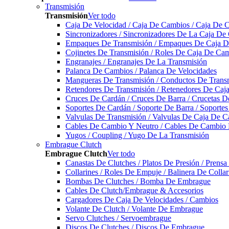
Transmisión
Transmisión
Ver todo
Caja De Velocidad / Caja De Cambios / Caja De 
Sincronizadores / Sincronizadores De La Caja De
Empaques De Transmisión / Empaques De Caja De
Cojinetes De Transmisión / Roles De Caja De Cam
Engranajes / Engranajes De La Transmisión
Palanca De Cambios / Palanca De Velocidades
Mangueras De Transmisión / Conductos De Trans
Retendores De Transmisión / Retenedores De Ca
Cruces De Cardán / Cruces De Barra / Crucetas 
Soportes De Cardán / Soporte De Barra / Soporte
Valvulas De Transmisión / Valvulas De Caja De C
Cables De Cambio Y Neutro / Cables De Cambio 
Yugos / Coupling / Yugo De La Transmisión
Embrague Clutch
Embrague Clutch
Ver todo
Canastas De Clutches / Platos De Presión / Prens
Collarines / Roles De Empuje / Balinera De Colla
Bombas De Clutches / Bomba De Embrague
Cables De Clutch/Embrague & Accesorios
Cargadores De Caja De Velocidades / Cambios
Volante De Clutch / Volante De Embrague
Servo Clutches / Servoembrague
Discos De Clutches / Discos De Embrague