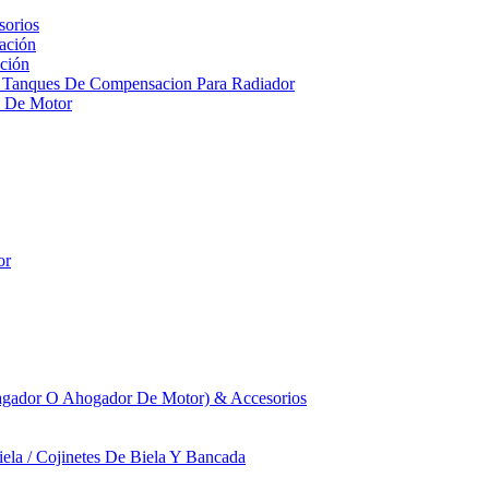
sorios
ación
ción
 Tanques De Compensacion Para Radiador
a De Motor
or
agador O Ahogador De Motor) & Accesorios
iela / Cojinetes De Biela Y Bancada