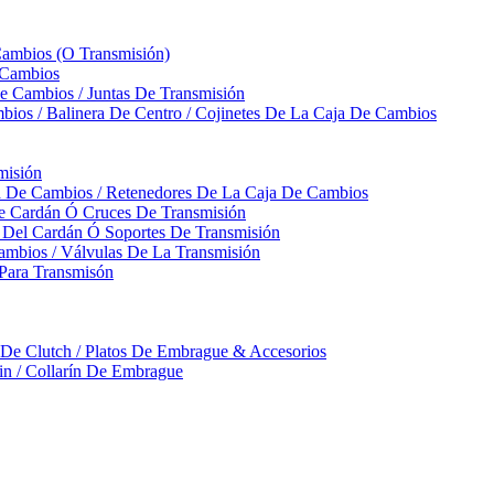
Cambios (O Transmisión)
 Cambios
 Cambios / Juntas De Transmisión
bios / Balinera De Centro / Cojinetes De La Caja De Cambios
misión
ja De Cambios / Retenedores De La Caja De Cambios
De Cardán Ó Cruces De Transmisión
s Del Cardán Ó Soportes De Transmisión
ambios / Válvulas De La Transmisión
Para Transmisón
a De Clutch / Platos De Embrague & Accesorios
rin / Collarín De Embrague