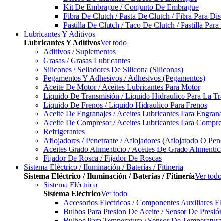
Kit De Embrague / Conjunto De Embrague
Fibra De Clutch / Pasta De Clutch / Fibra Para D
Pastilla De Clutch / Taco De Clutch / Pastilla Pa
Lubricantes Y Aditivos
Lubricantes Y Aditivos
Ver todo
Aditivos / Suplementos
Grasas / Grasas Lubricantes
Silicones / Selladores De Silicona (Siliconas)
Pegamentos Y Adhesivos / Adhesivos (Pegamentos)
Aceite De Motor / Aceites Lubricantes Para Motor
Liquido De Transmisión / Liquido Hidraulico Para La T
Liquido De Frenos / Liquido Hidraulico Para Frenos
Aceite De Engranajes / Aceites Lubricantes Para Engran
Aceite De Compresor / Aceites Lubricantes Para Compre
Refrigerantes
Aflojadores / Penetrante / Aflojadores (Aflojatodo O Pen
Aceites Grado Alimenticio / Aceites De Grado Alimentic
Fijador De Rosca / Fijador De Roscas
Sistema Eléctrico / Iluminación / Baterías / Fitinería
Sistema Eléctrico / Iluminación / Baterías / Fitinería
Ver tod
Sistema Eléctrico
Sistema Eléctrico
Ver todo
Accesorios Electricos / Componentes Auxiliares El
Bulbos Para Presion De Aceite / Sensor De Presió
Bulbos Para Temperatura / Sensor De Temperatura