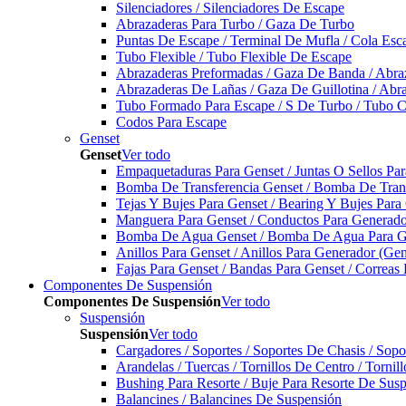
Silenciadores / Silenciadores De Escape
Abrazaderas Para Turbo / Gaza De Turbo
Puntas De Escape / Terminal De Mufla / Cola Esc
Tubo Flexible / Tubo Flexible De Escape
Abrazaderas Preformadas / Gaza De Banda / Abra
Abrazaderas De Lañas / Gaza De Guillotina / Abr
Tubo Formado Para Escape / S De Turbo / Tubo 
Codos Para Escape
Genset
Genset
Ver todo
Empaquetaduras Para Genset / Juntas O Sellos Pa
Bomba De Transferencia Genset / Bomba De Trans
Tejas Y Bujes Para Genset / Bearing Y Bujes Para
Manguera Para Genset / Conductos Para Generado
Bomba De Agua Genset / Bomba De Agua Para Ge
Anillos Para Genset / Anillos Para Generador (Gen
Fajas Para Genset / Bandas Para Genset / Correas
Componentes De Suspensión
Componentes De Suspensión
Ver todo
Suspensión
Suspensión
Ver todo
Cargadores / Soportes / Soportes De Chasis / Sop
Arandelas / Tuercas / Tornillos De Centro / Torni
Bushing Para Resorte / Buje Para Resorte De Sus
Balancines / Balancines De Suspensión