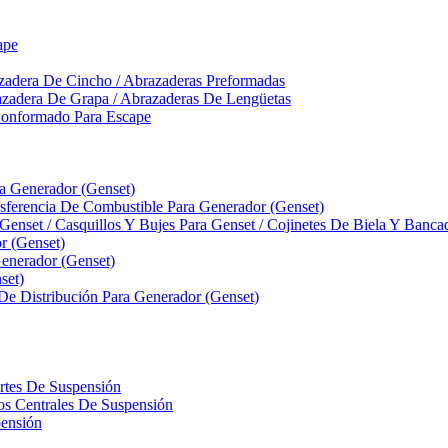
ape
zadera De Cincho / Abrazaderas Preformadas
azadera De Grapa / Abrazaderas De Lengüetas
Conformado Para Escape
ra Generador (Genset)
ferencia De Combustible Para Generador (Genset)
 Genset / Casquillos Y Bujes Para Genset / Cojinetes De Biela Y Banc
r (Genset)
nerador (Genset)
set)
 De Distribución Para Generador (Genset)
ortes De Suspensión
llos Centrales De Suspensión
pensión