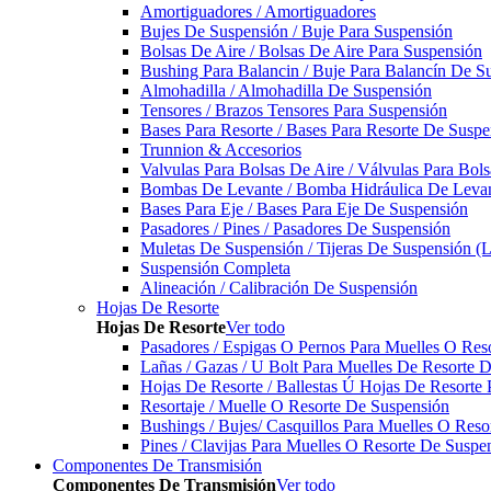
Amortiguadores / Amortiguadores
Bujes De Suspensión / Buje Para Suspensión
Bolsas De Aire / Bolsas De Aire Para Suspensión
Bushing Para Balancin / Buje Para Balancín De S
Almohadilla / Almohadilla De Suspensión
Tensores / Brazos Tensores Para Suspensión
Bases Para Resorte / Bases Para Resorte De Suspe
Trunnion & Accesorios
Valvulas Para Bolsas De Aire / Válvulas Para Bol
Bombas De Levante / Bomba Hidráulica De Leva
Bases Para Eje / Bases Para Eje De Suspensión
Pasadores / Pines / Pasadores De Suspensión
Muletas De Suspensión / Tijeras De Suspensión (L
Suspensión Completa
Alineación / Calibración De Suspensión
Hojas De Resorte
Hojas De Resorte
Ver todo
Pasadores / Espigas O Pernos Para Muelles O Res
Lañas / Gazas / U Bolt Para Muelles De Resorte 
Hojas De Resorte / Ballestas Ú Hojas De Resorte 
Resortaje / Muelle O Resorte De Suspensión
Bushings / Bujes/ Casquillos Para Muelles O Res
Pines / Clavijas Para Muelles O Resorte De Suspe
Componentes De Transmisión
Componentes De Transmisión
Ver todo