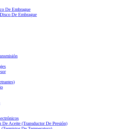
isco De Embrague
ra Disco De Embrague
ransmisión
ajes
sor
etrantes)
io
o
ectrónicos
n De Aceite (Transductor De Presión)
 (Termistor De Temperatura)