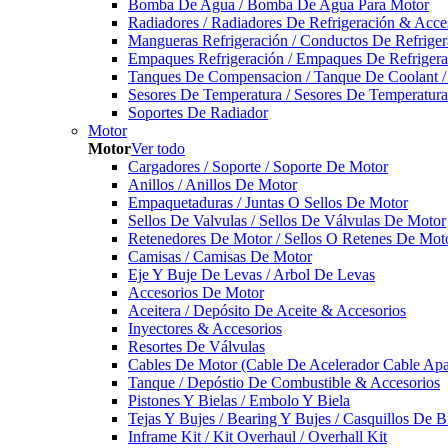
Bomba De Agua / Bomba De Agua Para Motor
Radiadores / Radiadores De Refrigeración & Acce
Mangueras Refrigeración / Conductos De Refriger
Empaques Refrigeración / Empaques De Refrigera
Tanques De Compensacion / Tanque De Coolant /
Sesores De Temperatura / Sesores De Temperatur
Soportes De Radiador
Motor
Motor
Ver todo
Cargadores / Soporte / Soporte De Motor
Anillos / Anillos De Motor
Empaquetaduras / Juntas O Sellos De Motor
Sellos De Valvulas / Sellos De Válvulas De Motor
Retenedores De Motor / Sellos O Retenes De Mot
Camisas / Camisas De Motor
Eje Y Buje De Levas / Arbol De Levas
Accesorios De Motor
Aceitera / Depósito De Aceite & Accesorios
Inyectores & Accesorios
Resortes De Válvulas
Cables De Motor (Cable De Acelerador Cable Ap
Tanque / Depóstio De Combustible & Accesorios
Pistones Y Bielas / Embolo Y Biela
Tejas Y Bujes / Bearing Y Bujes / Casquillos De B
Inframe Kit / Kit Overhaul / Overhall Kit