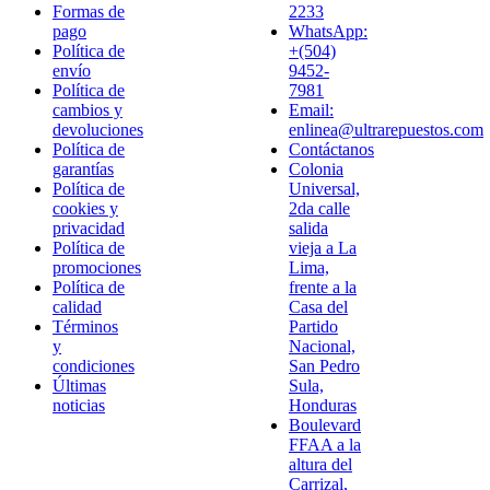
Formas de
2233
pago
WhatsApp:
Política de
+(504)
envío
9452-
Política de
7981
cambios y
Email:
devoluciones
enlinea@ultrarepuestos.com
Política de
Contáctanos
garantías
Colonia
Política de
Universal,
cookies y
2da calle
privacidad
salida
Política de
vieja a La
promociones
Lima,
Política de
frente a la
calidad
Casa del
Términos
Partido
y
Nacional,
condiciones
San Pedro
Últimas
Sula,
noticias
Honduras
Boulevard
FFAA a la
altura del
Carrizal,