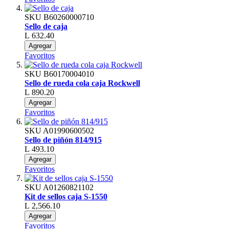
SKU
B60260000710
Sello de caja
L 632.40
Agregar
Favoritos
SKU
B60170004010
Sello de rueda cola caja Rockwell
L 890.20
Agregar
Favoritos
SKU
A01990600502
Sello de piñón 814/915
L 493.10
Agregar
Favoritos
SKU
A01260821102
Kit de sellos caja S-1550
L 2,566.10
Agregar
Favoritos