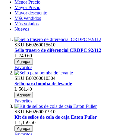
Menor Precio
Mayor Precio
Mayor descuento
Más vendidos
Más votados
Nuevos
SKU
B60260015610
Sello trasero de diferencial CRDPC 92/112
L 749.60
Agregar
Favoritos
SKU
B60260010304
Sello para bomba de levante
L 561.40
Agregar
Favoritos
SKU
B60260001910
Kit de sellos de cola de caja Eaton Fuller
L 1,159.50
Agregar
Favoritos