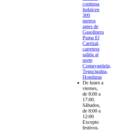
contigua
Indalcen
300
metros
antes de
Gasolinera
Puma El
Carrizal,
carretera
salida al
norte
Comayagüela,
Tegucigalpa,
Honduras
De lunes a
viernes,
de 8:00 a
17:00.
Sábados,
de 8:00 a
12:00
Excepto
festivos.