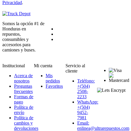
Privacidad
.
Somos la opción #1 de
Honduras en
repuestos,
consumibles y
accesorios para
camiones y buses.
Institucional
Mi cuenta
Servicio al
cliente
Acerca de
Mis
nosotros
pedidos
Teléfono:
Preguntas
Favoritos
+(504)
frecuentes
2508-
Formas de
2233
pago
WhatsApp:
Política de
+(504)
envío
9452-
Política de
7981
cambios y
Email:
devoluciones
enlinea@ultrarepuestos.com