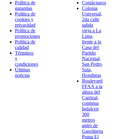
Política de
Contáctanos
garantías
Colonia
Política de
Universal,
cookies y
2da calle
privacidad
salida
Política de
vieja a La
promociones
Lima,
Política de
frente a la
calidad
Casa del
Términos
Partido
y
Nacional,
condiciones
San Pedro
Últimas
Sula,
noticias
Honduras
Boulevard
FFAA a la
altura del
Carrizal,
contigua
Indalcen
300
metros
antes de
Gasolinera
Puma El