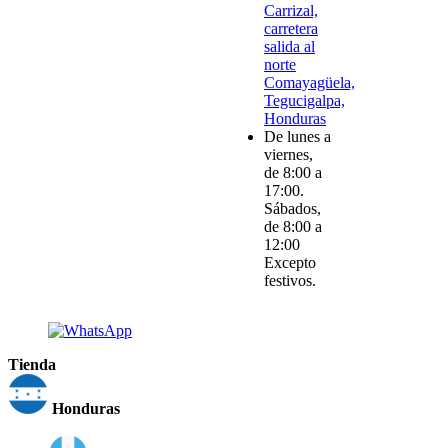
Carrizal,
carretera
salida al
norte
Comayagüela,
Tegucigalpa,
Honduras
De lunes a
viernes,
de 8:00 a
17:00.
Sábados,
de 8:00 a
12:00
Excepto
festivos.
Tienda
Honduras