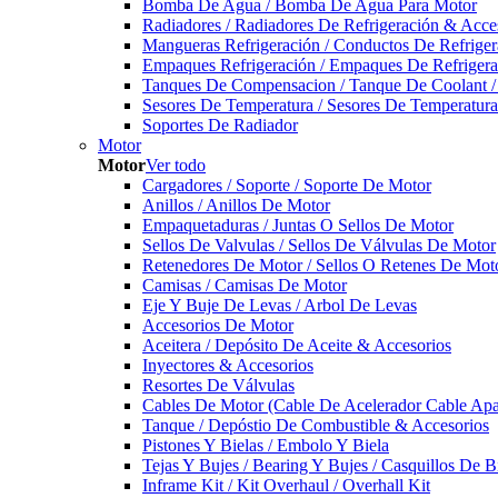
Bomba De Agua / Bomba De Agua Para Motor
Radiadores / Radiadores De Refrigeración & Acce
Mangueras Refrigeración / Conductos De Refriger
Empaques Refrigeración / Empaques De Refrigera
Tanques De Compensacion / Tanque De Coolant /
Sesores De Temperatura / Sesores De Temperatur
Soportes De Radiador
Motor
Motor
Ver todo
Cargadores / Soporte / Soporte De Motor
Anillos / Anillos De Motor
Empaquetaduras / Juntas O Sellos De Motor
Sellos De Valvulas / Sellos De Válvulas De Motor
Retenedores De Motor / Sellos O Retenes De Mot
Camisas / Camisas De Motor
Eje Y Buje De Levas / Arbol De Levas
Accesorios De Motor
Aceitera / Depósito De Aceite & Accesorios
Inyectores & Accesorios
Resortes De Válvulas
Cables De Motor (Cable De Acelerador Cable Ap
Tanque / Depóstio De Combustible & Accesorios
Pistones Y Bielas / Embolo Y Biela
Tejas Y Bujes / Bearing Y Bujes / Casquillos De B
Inframe Kit / Kit Overhaul / Overhall Kit