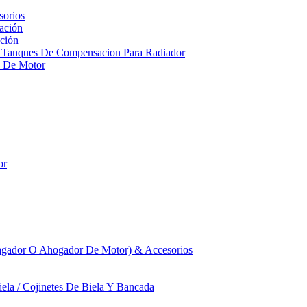
sorios
ación
ción
 Tanques De Compensacion Para Radiador
a De Motor
or
agador O Ahogador De Motor) & Accesorios
iela / Cojinetes De Biela Y Bancada