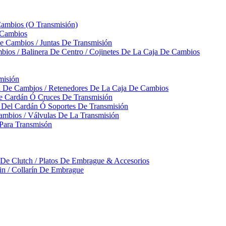
Cambios (O Transmisión)
 Cambios
 Cambios / Juntas De Transmisión
bios / Balinera De Centro / Cojinetes De La Caja De Cambios
misión
ja De Cambios / Retenedores De La Caja De Cambios
De Cardán Ó Cruces De Transmisión
s Del Cardán Ó Soportes De Transmisión
ambios / Válvulas De La Transmisión
Para Transmisón
a De Clutch / Platos De Embrague & Accesorios
rin / Collarín De Embrague