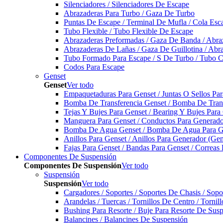
Silenciadores / Silenciadores De Escape
Abrazaderas Para Turbo / Gaza De Turbo
Puntas De Escape / Terminal De Mufla / Cola Esc
Tubo Flexible / Tubo Flexible De Escape
Abrazaderas Preformadas / Gaza De Banda / Abra
Abrazaderas De Lañas / Gaza De Guillotina / Abr
Tubo Formado Para Escape / S De Turbo / Tubo 
Codos Para Escape
Genset
Genset
Ver todo
Empaquetaduras Para Genset / Juntas O Sellos Pa
Bomba De Transferencia Genset / Bomba De Trans
Tejas Y Bujes Para Genset / Bearing Y Bujes Para
Manguera Para Genset / Conductos Para Generado
Bomba De Agua Genset / Bomba De Agua Para Ge
Anillos Para Genset / Anillos Para Generador (Gen
Fajas Para Genset / Bandas Para Genset / Correas
Componentes De Suspensión
Componentes De Suspensión
Ver todo
Suspensión
Suspensión
Ver todo
Cargadores / Soportes / Soportes De Chasis / Sop
Arandelas / Tuercas / Tornillos De Centro / Torni
Bushing Para Resorte / Buje Para Resorte De Sus
Balancines / Balancines De Suspensión