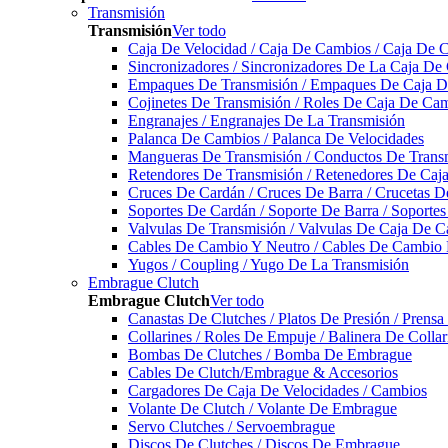
Transmisión
Transmisión
Ver todo
Caja De Velocidad / Caja De Cambios / Caja De 
Sincronizadores / Sincronizadores De La Caja De
Empaques De Transmisión / Empaques De Caja De
Cojinetes De Transmisión / Roles De Caja De Cam
Engranajes / Engranajes De La Transmisión
Palanca De Cambios / Palanca De Velocidades
Mangueras De Transmisión / Conductos De Trans
Retendores De Transmisión / Retenedores De Ca
Cruces De Cardán / Cruces De Barra / Crucetas 
Soportes De Cardán / Soporte De Barra / Soporte
Valvulas De Transmisión / Valvulas De Caja De C
Cables De Cambio Y Neutro / Cables De Cambio 
Yugos / Coupling / Yugo De La Transmisión
Embrague Clutch
Embrague Clutch
Ver todo
Canastas De Clutches / Platos De Presión / Prens
Collarines / Roles De Empuje / Balinera De Colla
Bombas De Clutches / Bomba De Embrague
Cables De Clutch/Embrague & Accesorios
Cargadores De Caja De Velocidades / Cambios
Volante De Clutch / Volante De Embrague
Servo Clutches / Servoembrague
Discos De Clutches / Discos De Embrague