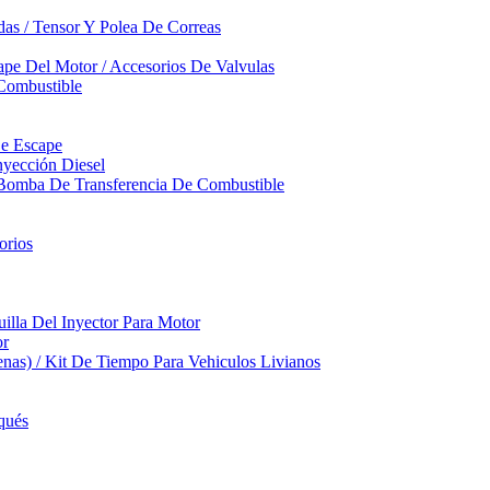
das / Tensor Y Polea De Correas
pe Del Motor / Accesorios De Valvulas
Combustible
De Escape
yección Diesel
 Bomba De Transferencia De Combustible
orios
illa Del Inyector Para Motor
or
nas) / Kit De Tiempo Para Vehiculos Livianos
qués