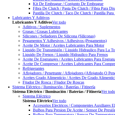
Kit De Embrague / Conjunto De Embrague
Fibra De Clutch / Pasta De Clutch / Fibra Para D
Pastilla De Clutch / Taco De Clutch / Pastilla Pa
Lubricantes Y Aditivos
Lubricantes Y Aditivos
Ver todo
Aditivos / Suplementos
Grasas / Grasas Lubricantes
Silicones / Selladores De Silicona (Siliconas)
Pegamentos Y Adhesivos / Adhesivos (Pegamentos)
Aceite De Motor / Aceites Lubricantes Para Motor
Liquido De Transmisión / Liquido Hidraulico Para La T
Liquido De Frenos / Liquido Hidraulico Para Frenos
Aceite De Engranajes / Aceites Lubricantes Para Engran
Aceite De Compresor / Aceites Lubricantes Para Compre
Refrigerantes
Aflojadores / Penetrante / Aflojadores (Aflojatodo O Pen
Aceites Grado Alimenticio / Aceites De Grado Alimentic
Fijador De Rosca / Fijador De Roscas
Sistema Eléctrico / Iluminación / Baterías / Fitinería
Sistema Eléctrico / Iluminación / Baterías / Fitinería
Ver tod
Sistema Eléctrico
Sistema Eléctrico
Ver todo
Accesorios Electricos / Componentes Auxiliares El
Bulbos Para Presion De Aceite / Sensor De Presió
Bulbos Para Temperatura / Sensor De Temperatura