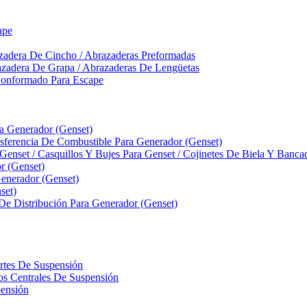
ape
zadera De Cincho / Abrazaderas Preformadas
azadera De Grapa / Abrazaderas De Lengüetas
Conformado Para Escape
ra Generador (Genset)
ferencia De Combustible Para Generador (Genset)
 Genset / Casquillos Y Bujes Para Genset / Cojinetes De Biela Y Banc
r (Genset)
nerador (Genset)
set)
 De Distribución Para Generador (Genset)
ortes De Suspensión
llos Centrales De Suspensión
pensión