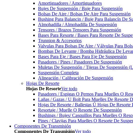
Amortiguadores / Amortiguadores
Bujes De Suspensión / Buje Para Suspensión
Bolsas De Aire / Bolsas De Aire Para Suspensión
Bushing Para Balancin / Buje Para Balancín De S
Almohadilla / Almohadilla De Suspensión
Tensores / Brazos Tensores Para Suspensión
Bases Para Resorte / Bases Para Resorte De Suspe
Trunnion & Accesorios
Valvulas Para Bolsas De Aire / Válvulas Para Bol
Bombas De Levante / Bomba Hidráulica De Leva
Bases Para Eje / Bases Para Eje De Suspensión
Pasadores / Pines / Pasadores De Suspensión
Muletas De Suspensión / Tijeras De Suspensión (L
Suspensión Completa
Alineación / Calibración De Suspensión
Hojas De Resorte
Hojas De Resorte
Ver todo
Pasadores / Espigas O Pernos Para Muelles O Res
Lañas / Gazas / U Bolt Para Muelles De Resorte 
Hojas De Resorte / Ballestas Ú Hojas De Resorte 
Resortaje / Muelle O Resorte De Suspensión
Bushings / Bujes/ Casquillos Para Muelles O Res
Pines / Clavijas Para Muelles O Resorte De Suspe
Componentes De Transmisión
Componentes De Transmisión
Ver todo