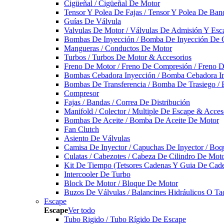
Cigüeñal / Cigüeñal De Motor
Tensor Y Polea De Fajas / Tensor Y Polea De Ban
Guías De Válvula
Valvulas De Motor / Válvulas De Admisión Y Esca
Bombas De Inyección / Bomba De Inyección De 
Mangueras / Conductos De Motor
Turbos / Turbos De Motor & Accesorios
Freno De Motor / Freno De Compresión / Freno 
Bombas Cebadora Inyección / Bomba Cebadora In
Bombas De Transferencia / Bomba De Trasiego /
Compresor
Fajas / Bandas / Correa De Distribución
Manifold / Colector / Multiple De Escape & Acces
Bombas De Aceite / Bomba De Aceite De Motor
Fan Clutch
Asiento De Válvulas
Camisa De Inyector / Capuchas De Inyector / Boqu
Culatas / Cabezotes / Cabeza De Cilindro De Mot
Kit De Tiempo (Tetsores Cadenas Y Guia De Cade
Intercooler De Turbo
Block De Motor / Bloque De Motor
Buzos De Válvulas / Balancines Hidráulicos O Ta
Escape
Escape
Ver todo
Tubo Rigido / Tubo Rígido De Escape