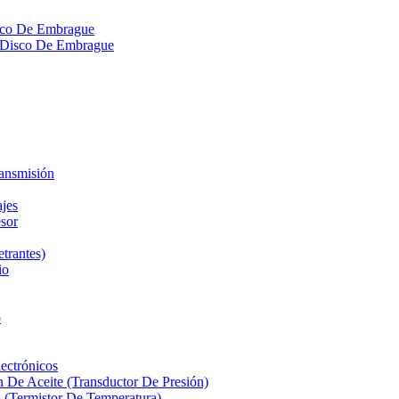
isco De Embrague
ra Disco De Embrague
ransmisión
ajes
sor
etrantes)
io
o
ectrónicos
n De Aceite (Transductor De Presión)
 (Termistor De Temperatura)