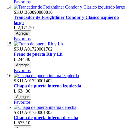
Favoritos
SKU
B60890880810
Trancador de Freightliner Condor y Clasico izquierdo
largo
L 2,171.20
Agregar
Favoritos
SKU
A01720001702
Freno de puerta Rh y Lh
L 244.40
Agregar
Favoritos
SKU
A01720001402
Chapa de puerta interna izquierda
L 634.30
Agregar
Favoritos
SKU
A01720001302
Chapa de puerta interna derecha
L 575.10