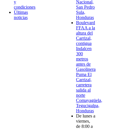
y
Nacional,
condiciones
San Pedro
Últimas
Sula,
noticias
Honduras
Boulevard
FFAA a la
altura del
Carrizal,
contigua
Indalcen
300
metros
antes de
Gasolinera
Puma El
Carrizal,
carretera
salida al
norte
Comayagüela,
Tegucigalpa,
Honduras
De lunes a
viernes,
de 8:00 a