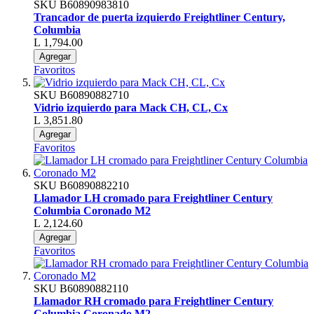
SKU
B60890983810
Trancador de puerta izquierdo Freightliner Century,
Columbia
L 1,794.00
Agregar
Favoritos
SKU
B60890882710
Vidrio izquierdo para Mack CH, CL, Cx
L 3,851.80
Agregar
Favoritos
SKU
B60890882210
Llamador LH cromado para Freightliner Century
Columbia Coronado M2
L 2,124.60
Agregar
Favoritos
SKU
B60890882110
Llamador RH cromado para Freightliner Century
Columbia Coronado M2