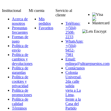
Institucional
Mi cuenta
Servicio al
cliente
Acerca de
Mis
nosotros
pedidos
Teléfono:
Preguntas
Favoritos
+(504)
frecuentes
2508-
Formas de
2233
pago
WhatsApp:
Política de
+(504)
envío
9452-
Política de
7981
cambios y
Email:
devoluciones
enlinea@ultrarepuestos.com
Política de
Contáctanos
garantías
Colonia
Política de
Universal,
cookies y
2da calle
privacidad
salida
Política de
vieja a La
promociones
Lima,
Política de
frente a la
calidad
Casa del
Términos
Partido