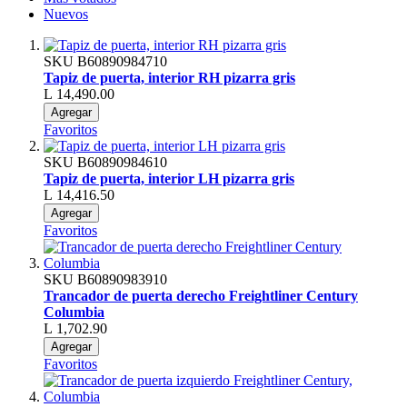
Nuevos
SKU
B60890984710
Tapiz de puerta, interior RH pizarra gris
L 14,490.00
Agregar
Favoritos
SKU
B60890984610
Tapiz de puerta, interior LH pizarra gris
L 14,416.50
Agregar
Favoritos
SKU
B60890983910
Trancador de puerta derecho Freightliner Century
Columbia
L 1,702.90
Agregar
Favoritos