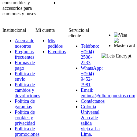
consumibles y
accesorios para
camiones y buses.
Institucional
Mi cuenta
Servicio al
cliente
Acerca de
Mis
nosotros
pedidos
Teléfono:
Preguntas
Favoritos
+(504)
frecuentes
2508-
Formas de
2233
pago
WhatsApp:
Política de
+(504)
envío
9452-
Política de
7981
cambios y
Email:
devoluciones
enlinea@ultrarepuestos.com
Política de
Contáctanos
garantías
Colonia
Política de
Universal,
cookies y
2da calle
privacidad
salida
Política de
vieja a La
promociones
Lima,