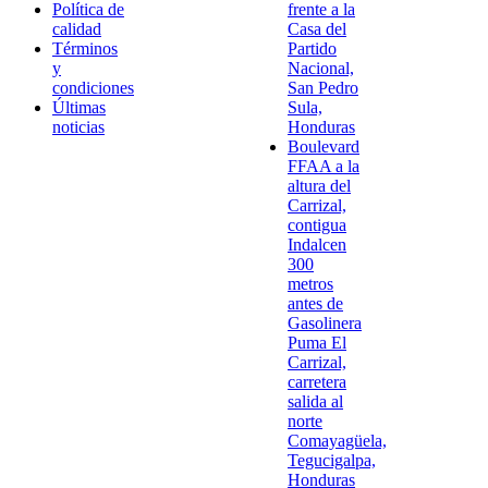
Política de
frente a la
calidad
Casa del
Términos
Partido
y
Nacional,
condiciones
San Pedro
Últimas
Sula,
noticias
Honduras
Boulevard
FFAA a la
altura del
Carrizal,
contigua
Indalcen
300
metros
antes de
Gasolinera
Puma El
Carrizal,
carretera
salida al
norte
Comayagüela,
Tegucigalpa,
Honduras