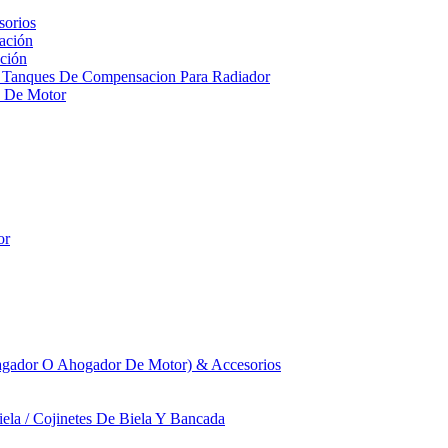
sorios
ación
ción
 Tanques De Compensacion Para Radiador
a De Motor
or
agador O Ahogador De Motor) & Accesorios
iela / Cojinetes De Biela Y Bancada