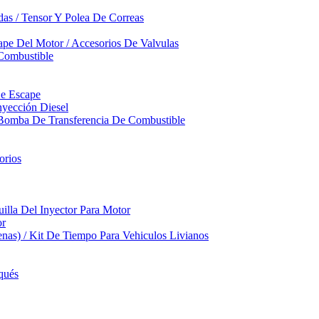
das / Tensor Y Polea De Correas
pe Del Motor / Accesorios De Valvulas
Combustible
De Escape
yección Diesel
 Bomba De Transferencia De Combustible
orios
illa Del Inyector Para Motor
or
nas) / Kit De Tiempo Para Vehiculos Livianos
qués