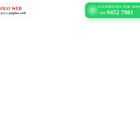
ESCRÍBENOS POR WH
SOLO WEB
9452 7981
o para
página web
+504