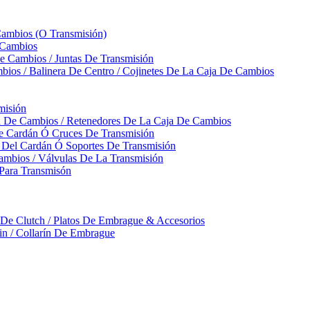
Cambios (O Transmisión)
 Cambios
 Cambios / Juntas De Transmisión
bios / Balinera De Centro / Cojinetes De La Caja De Cambios
misión
ja De Cambios / Retenedores De La Caja De Cambios
De Cardán Ó Cruces De Transmisión
s Del Cardán Ó Soportes De Transmisión
ambios / Válvulas De La Transmisión
Para Transmisón
a De Clutch / Platos De Embrague & Accesorios
rin / Collarín De Embrague