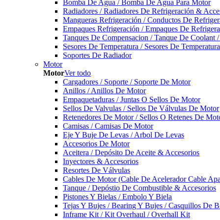
Bomba De Agua / Bomba De Agua Para Motor
Radiadores / Radiadores De Refrigeración & Acce
Mangueras Refrigeración / Conductos De Refriger
Empaques Refrigeración / Empaques De Refrigera
Tanques De Compensacion / Tanque De Coolant /
Sesores De Temperatura / Sesores De Temperatur
Soportes De Radiador
Motor
Motor
Ver todo
Cargadores / Soporte / Soporte De Motor
Anillos / Anillos De Motor
Empaquetaduras / Juntas O Sellos De Motor
Sellos De Valvulas / Sellos De Válvulas De Motor
Retenedores De Motor / Sellos O Retenes De Mot
Camisas / Camisas De Motor
Eje Y Buje De Levas / Arbol De Levas
Accesorios De Motor
Aceitera / Depósito De Aceite & Accesorios
Inyectores & Accesorios
Resortes De Válvulas
Cables De Motor (Cable De Acelerador Cable Ap
Tanque / Depóstio De Combustible & Accesorios
Pistones Y Bielas / Embolo Y Biela
Tejas Y Bujes / Bearing Y Bujes / Casquillos De B
Inframe Kit / Kit Overhaul / Overhall Kit