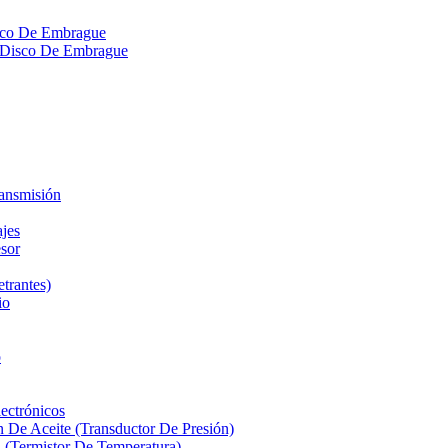
isco De Embrague
ra Disco De Embrague
ransmisión
ajes
sor
etrantes)
io
o
ectrónicos
n De Aceite (Transductor De Presión)
 (Termistor De Temperatura)