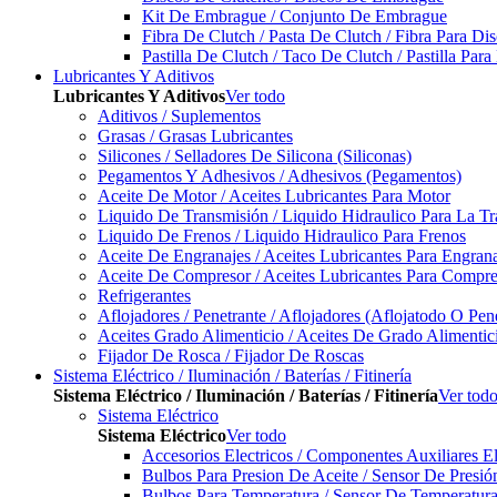
Kit De Embrague / Conjunto De Embrague
Fibra De Clutch / Pasta De Clutch / Fibra Para D
Pastilla De Clutch / Taco De Clutch / Pastilla Pa
Lubricantes Y Aditivos
Lubricantes Y Aditivos
Ver todo
Aditivos / Suplementos
Grasas / Grasas Lubricantes
Silicones / Selladores De Silicona (Siliconas)
Pegamentos Y Adhesivos / Adhesivos (Pegamentos)
Aceite De Motor / Aceites Lubricantes Para Motor
Liquido De Transmisión / Liquido Hidraulico Para La T
Liquido De Frenos / Liquido Hidraulico Para Frenos
Aceite De Engranajes / Aceites Lubricantes Para Engran
Aceite De Compresor / Aceites Lubricantes Para Compre
Refrigerantes
Aflojadores / Penetrante / Aflojadores (Aflojatodo O Pen
Aceites Grado Alimenticio / Aceites De Grado Alimentic
Fijador De Rosca / Fijador De Roscas
Sistema Eléctrico / Iluminación / Baterías / Fitinería
Sistema Eléctrico / Iluminación / Baterías / Fitinería
Ver tod
Sistema Eléctrico
Sistema Eléctrico
Ver todo
Accesorios Electricos / Componentes Auxiliares El
Bulbos Para Presion De Aceite / Sensor De Presió
Bulbos Para Temperatura / Sensor De Temperatura