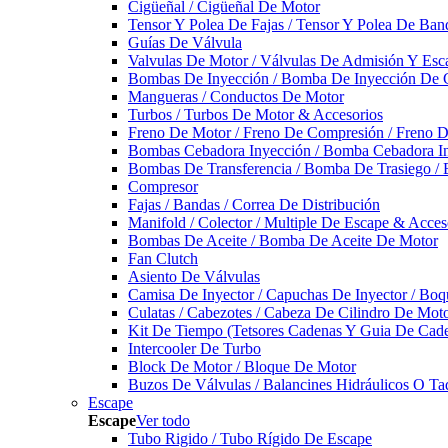
Cigüeñal / Cigüeñal De Motor
Tensor Y Polea De Fajas / Tensor Y Polea De Ban
Guías De Válvula
Valvulas De Motor / Válvulas De Admisión Y Esca
Bombas De Inyección / Bomba De Inyección De 
Mangueras / Conductos De Motor
Turbos / Turbos De Motor & Accesorios
Freno De Motor / Freno De Compresión / Freno 
Bombas Cebadora Inyección / Bomba Cebadora In
Bombas De Transferencia / Bomba De Trasiego /
Compresor
Fajas / Bandas / Correa De Distribución
Manifold / Colector / Multiple De Escape & Acces
Bombas De Aceite / Bomba De Aceite De Motor
Fan Clutch
Asiento De Válvulas
Camisa De Inyector / Capuchas De Inyector / Boqu
Culatas / Cabezotes / Cabeza De Cilindro De Mot
Kit De Tiempo (Tetsores Cadenas Y Guia De Cade
Intercooler De Turbo
Block De Motor / Bloque De Motor
Buzos De Válvulas / Balancines Hidráulicos O Ta
Escape
Escape
Ver todo
Tubo Rigido / Tubo Rígido De Escape