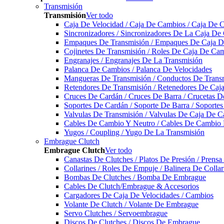
Transmisión
Transmisión
Ver todo
Caja De Velocidad / Caja De Cambios / Caja De 
Sincronizadores / Sincronizadores De La Caja De
Empaques De Transmisión / Empaques De Caja De
Cojinetes De Transmisión / Roles De Caja De Cam
Engranajes / Engranajes De La Transmisión
Palanca De Cambios / Palanca De Velocidades
Mangueras De Transmisión / Conductos De Trans
Retendores De Transmisión / Retenedores De Ca
Cruces De Cardán / Cruces De Barra / Crucetas 
Soportes De Cardán / Soporte De Barra / Soporte
Valvulas De Transmisión / Valvulas De Caja De C
Cables De Cambio Y Neutro / Cables De Cambio 
Yugos / Coupling / Yugo De La Transmisión
Embrague Clutch
Embrague Clutch
Ver todo
Canastas De Clutches / Platos De Presión / Prens
Collarines / Roles De Empuje / Balinera De Colla
Bombas De Clutches / Bomba De Embrague
Cables De Clutch/Embrague & Accesorios
Cargadores De Caja De Velocidades / Cambios
Volante De Clutch / Volante De Embrague
Servo Clutches / Servoembrague
Discos De Clutches / Discos De Embrague