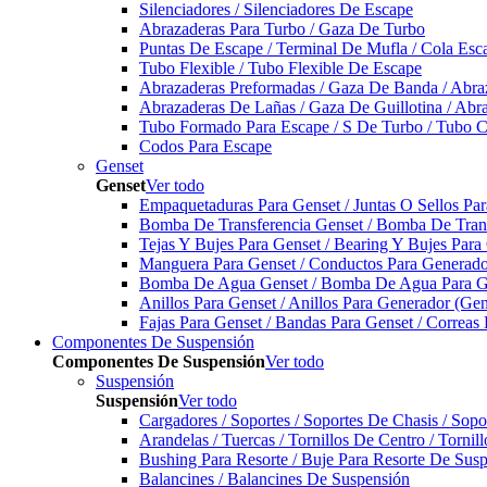
Silenciadores / Silenciadores De Escape
Abrazaderas Para Turbo / Gaza De Turbo
Puntas De Escape / Terminal De Mufla / Cola Esc
Tubo Flexible / Tubo Flexible De Escape
Abrazaderas Preformadas / Gaza De Banda / Abra
Abrazaderas De Lañas / Gaza De Guillotina / Abr
Tubo Formado Para Escape / S De Turbo / Tubo 
Codos Para Escape
Genset
Genset
Ver todo
Empaquetaduras Para Genset / Juntas O Sellos Pa
Bomba De Transferencia Genset / Bomba De Trans
Tejas Y Bujes Para Genset / Bearing Y Bujes Para
Manguera Para Genset / Conductos Para Generado
Bomba De Agua Genset / Bomba De Agua Para Ge
Anillos Para Genset / Anillos Para Generador (Gen
Fajas Para Genset / Bandas Para Genset / Correas
Componentes De Suspensión
Componentes De Suspensión
Ver todo
Suspensión
Suspensión
Ver todo
Cargadores / Soportes / Soportes De Chasis / Sop
Arandelas / Tuercas / Tornillos De Centro / Torni
Bushing Para Resorte / Buje Para Resorte De Sus
Balancines / Balancines De Suspensión