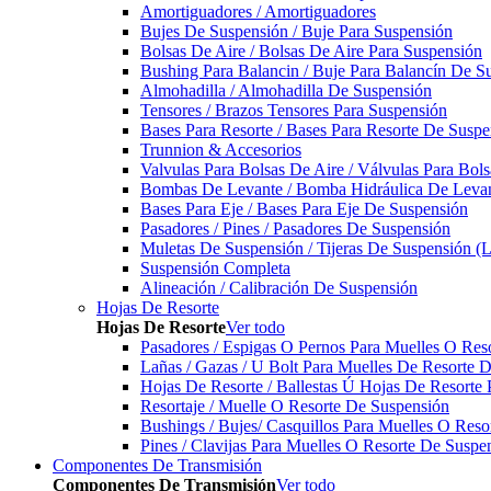
Amortiguadores / Amortiguadores
Bujes De Suspensión / Buje Para Suspensión
Bolsas De Aire / Bolsas De Aire Para Suspensión
Bushing Para Balancin / Buje Para Balancín De S
Almohadilla / Almohadilla De Suspensión
Tensores / Brazos Tensores Para Suspensión
Bases Para Resorte / Bases Para Resorte De Suspe
Trunnion & Accesorios
Valvulas Para Bolsas De Aire / Válvulas Para Bol
Bombas De Levante / Bomba Hidráulica De Leva
Bases Para Eje / Bases Para Eje De Suspensión
Pasadores / Pines / Pasadores De Suspensión
Muletas De Suspensión / Tijeras De Suspensión (L
Suspensión Completa
Alineación / Calibración De Suspensión
Hojas De Resorte
Hojas De Resorte
Ver todo
Pasadores / Espigas O Pernos Para Muelles O Res
Lañas / Gazas / U Bolt Para Muelles De Resorte 
Hojas De Resorte / Ballestas Ú Hojas De Resorte 
Resortaje / Muelle O Resorte De Suspensión
Bushings / Bujes/ Casquillos Para Muelles O Res
Pines / Clavijas Para Muelles O Resorte De Suspe
Componentes De Transmisión
Componentes De Transmisión
Ver todo