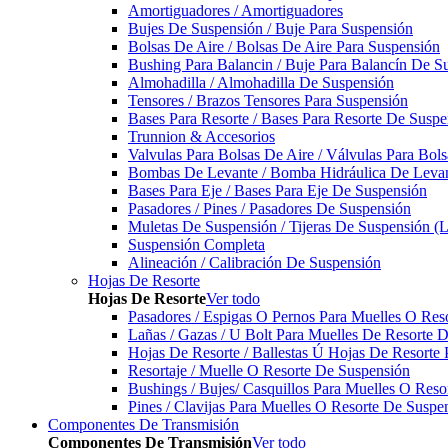
Amortiguadores / Amortiguadores
Bujes De Suspensión / Buje Para Suspensión
Bolsas De Aire / Bolsas De Aire Para Suspensión
Bushing Para Balancin / Buje Para Balancín De S
Almohadilla / Almohadilla De Suspensión
Tensores / Brazos Tensores Para Suspensión
Bases Para Resorte / Bases Para Resorte De Suspe
Trunnion & Accesorios
Valvulas Para Bolsas De Aire / Válvulas Para Bol
Bombas De Levante / Bomba Hidráulica De Leva
Bases Para Eje / Bases Para Eje De Suspensión
Pasadores / Pines / Pasadores De Suspensión
Muletas De Suspensión / Tijeras De Suspensión (L
Suspensión Completa
Alineación / Calibración De Suspensión
Hojas De Resorte
Hojas De Resorte
Ver todo
Pasadores / Espigas O Pernos Para Muelles O Res
Lañas / Gazas / U Bolt Para Muelles De Resorte 
Hojas De Resorte / Ballestas Ú Hojas De Resorte 
Resortaje / Muelle O Resorte De Suspensión
Bushings / Bujes/ Casquillos Para Muelles O Res
Pines / Clavijas Para Muelles O Resorte De Suspe
Componentes De Transmisión
Componentes De Transmisión
Ver todo