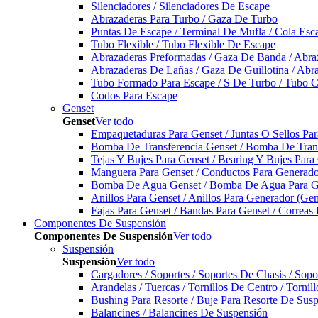
Silenciadores / Silenciadores De Escape
Abrazaderas Para Turbo / Gaza De Turbo
Puntas De Escape / Terminal De Mufla / Cola Esc
Tubo Flexible / Tubo Flexible De Escape
Abrazaderas Preformadas / Gaza De Banda / Abra
Abrazaderas De Lañas / Gaza De Guillotina / Abr
Tubo Formado Para Escape / S De Turbo / Tubo 
Codos Para Escape
Genset
Genset
Ver todo
Empaquetaduras Para Genset / Juntas O Sellos Pa
Bomba De Transferencia Genset / Bomba De Trans
Tejas Y Bujes Para Genset / Bearing Y Bujes Para
Manguera Para Genset / Conductos Para Generado
Bomba De Agua Genset / Bomba De Agua Para Ge
Anillos Para Genset / Anillos Para Generador (Gen
Fajas Para Genset / Bandas Para Genset / Correas
Componentes De Suspensión
Componentes De Suspensión
Ver todo
Suspensión
Suspensión
Ver todo
Cargadores / Soportes / Soportes De Chasis / Sop
Arandelas / Tuercas / Tornillos De Centro / Torni
Bushing Para Resorte / Buje Para Resorte De Sus
Balancines / Balancines De Suspensión