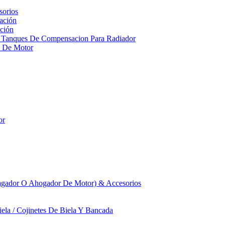
sorios
ación
ción
 Tanques De Compensacion Para Radiador
a De Motor
or
agador O Ahogador De Motor) & Accesorios
iela / Cojinetes De Biela Y Bancada