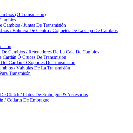
Cambios (O Transmisión)
 Cambios
 Cambios / Juntas De Transmisión
bios / Balinera De Centro / Cojinetes De La Caja De Cambios
misión
ja De Cambios / Retenedores De La Caja De Cambios
De Cardán Ó Cruces De Transmisión
s Del Cardán Ó Soportes De Transmisión
ambios / Válvulas De La Transmisión
Para Transmisón
a De Clutch / Platos De Embrague & Accesorios
rin / Collarín De Embrague