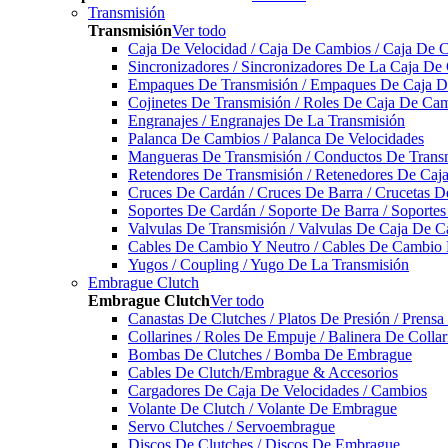
Transmisión
Transmisión
Ver todo
Caja De Velocidad / Caja De Cambios / Caja De 
Sincronizadores / Sincronizadores De La Caja De
Empaques De Transmisión / Empaques De Caja De
Cojinetes De Transmisión / Roles De Caja De Cam
Engranajes / Engranajes De La Transmisión
Palanca De Cambios / Palanca De Velocidades
Mangueras De Transmisión / Conductos De Trans
Retendores De Transmisión / Retenedores De Ca
Cruces De Cardán / Cruces De Barra / Crucetas 
Soportes De Cardán / Soporte De Barra / Soporte
Valvulas De Transmisión / Valvulas De Caja De C
Cables De Cambio Y Neutro / Cables De Cambio 
Yugos / Coupling / Yugo De La Transmisión
Embrague Clutch
Embrague Clutch
Ver todo
Canastas De Clutches / Platos De Presión / Prens
Collarines / Roles De Empuje / Balinera De Colla
Bombas De Clutches / Bomba De Embrague
Cables De Clutch/Embrague & Accesorios
Cargadores De Caja De Velocidades / Cambios
Volante De Clutch / Volante De Embrague
Servo Clutches / Servoembrague
Discos De Clutches / Discos De Embrague