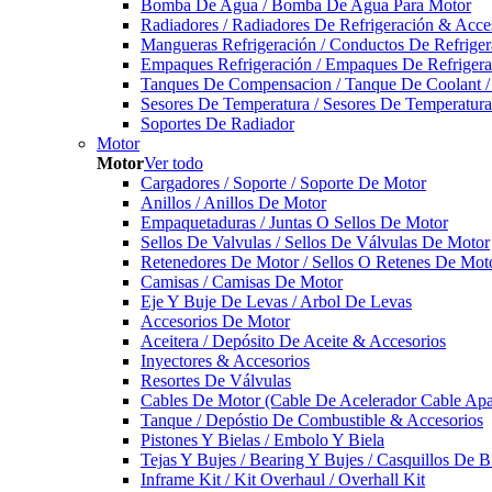
Bomba De Agua / Bomba De Agua Para Motor
Radiadores / Radiadores De Refrigeración & Acce
Mangueras Refrigeración / Conductos De Refriger
Empaques Refrigeración / Empaques De Refrigera
Tanques De Compensacion / Tanque De Coolant /
Sesores De Temperatura / Sesores De Temperatur
Soportes De Radiador
Motor
Motor
Ver todo
Cargadores / Soporte / Soporte De Motor
Anillos / Anillos De Motor
Empaquetaduras / Juntas O Sellos De Motor
Sellos De Valvulas / Sellos De Válvulas De Motor
Retenedores De Motor / Sellos O Retenes De Mot
Camisas / Camisas De Motor
Eje Y Buje De Levas / Arbol De Levas
Accesorios De Motor
Aceitera / Depósito De Aceite & Accesorios
Inyectores & Accesorios
Resortes De Válvulas
Cables De Motor (Cable De Acelerador Cable Ap
Tanque / Depóstio De Combustible & Accesorios
Pistones Y Bielas / Embolo Y Biela
Tejas Y Bujes / Bearing Y Bujes / Casquillos De B
Inframe Kit / Kit Overhaul / Overhall Kit