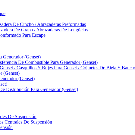
ape
zadera De Cincho / Abrazaderas Preformadas
azadera De Grapa / Abrazaderas De Lengüetas
Conformado Para Escape
ra Generador (Genset)
ferencia De Combustible Para Generador (Genset)
 Genset / Casquillos Y Bujes Para Genset / Cojinetes De Biela Y Banc
r (Genset)
nerador (Genset)
set)
 De Distribución Para Generador (Genset)
ortes De Suspensión
llos Centrales De Suspensión
pensión