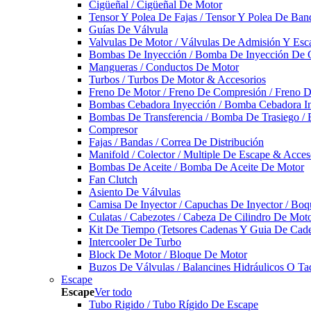
Cigüeñal / Cigüeñal De Motor
Tensor Y Polea De Fajas / Tensor Y Polea De Ban
Guías De Válvula
Valvulas De Motor / Válvulas De Admisión Y Esca
Bombas De Inyección / Bomba De Inyección De 
Mangueras / Conductos De Motor
Turbos / Turbos De Motor & Accesorios
Freno De Motor / Freno De Compresión / Freno 
Bombas Cebadora Inyección / Bomba Cebadora In
Bombas De Transferencia / Bomba De Trasiego /
Compresor
Fajas / Bandas / Correa De Distribución
Manifold / Colector / Multiple De Escape & Acces
Bombas De Aceite / Bomba De Aceite De Motor
Fan Clutch
Asiento De Válvulas
Camisa De Inyector / Capuchas De Inyector / Boqu
Culatas / Cabezotes / Cabeza De Cilindro De Mot
Kit De Tiempo (Tetsores Cadenas Y Guia De Cade
Intercooler De Turbo
Block De Motor / Bloque De Motor
Buzos De Válvulas / Balancines Hidráulicos O Ta
Escape
Escape
Ver todo
Tubo Rigido / Tubo Rígido De Escape