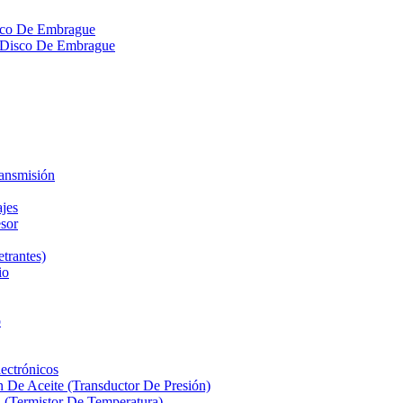
isco De Embrague
ra Disco De Embrague
ransmisión
ajes
sor
etrantes)
io
o
ectrónicos
n De Aceite (Transductor De Presión)
 (Termistor De Temperatura)