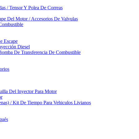
das / Tensor Y Polea De Correas
pe Del Motor / Accesorios De Valvulas
Combustible
De Escape
yección Diesel
 Bomba De Transferencia De Combustible
orios
illa Del Inyector Para Motor
or
nas) / Kit De Tiempo Para Vehiculos Livianos
qués