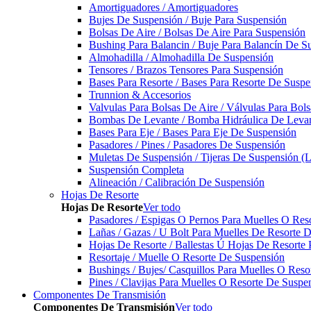
Amortiguadores / Amortiguadores
Bujes De Suspensión / Buje Para Suspensión
Bolsas De Aire / Bolsas De Aire Para Suspensión
Bushing Para Balancin / Buje Para Balancín De S
Almohadilla / Almohadilla De Suspensión
Tensores / Brazos Tensores Para Suspensión
Bases Para Resorte / Bases Para Resorte De Suspe
Trunnion & Accesorios
Valvulas Para Bolsas De Aire / Válvulas Para Bol
Bombas De Levante / Bomba Hidráulica De Leva
Bases Para Eje / Bases Para Eje De Suspensión
Pasadores / Pines / Pasadores De Suspensión
Muletas De Suspensión / Tijeras De Suspensión (L
Suspensión Completa
Alineación / Calibración De Suspensión
Hojas De Resorte
Hojas De Resorte
Ver todo
Pasadores / Espigas O Pernos Para Muelles O Res
Lañas / Gazas / U Bolt Para Muelles De Resorte 
Hojas De Resorte / Ballestas Ú Hojas De Resorte 
Resortaje / Muelle O Resorte De Suspensión
Bushings / Bujes/ Casquillos Para Muelles O Res
Pines / Clavijas Para Muelles O Resorte De Suspe
Componentes De Transmisión
Componentes De Transmisión
Ver todo