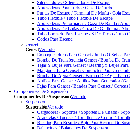
Silenciadores / Silenciadores De Escape
Abrazaderas Para Turbo / Gaza De Turbo
Puntas De Escape / Terminal De Mufla / Cola Esc
Tubo Flexible / Tubo Flexible De Escape
Abrazaderas Preformadas / Gaza De Banda / Abra
Abrazaderas De Lañas / Gaza De Guillotina / Abr
Tubo Formado Para Escape / S De Turbo / Tubo 
Codos Para Escape
Genset
Genset
Ver todo
Empaquetaduras Para Genset / Juntas O Sellos Pa
Bomba De Transferencia Genset / Bomba De Trans
Tejas Y Bujes Para Genset / Bearing Y Bujes Para
Manguera Para Genset / Conductos Para Generado
Bomba De Agua Genset / Bomba De Agua Para Ge
Anillos Para Genset / Anillos Para Generador (Gen
Fajas Para Genset / Bandas Para Genset / Correas
Componentes De Suspensión
Componentes De Suspensión
Ver todo
Suspensión
Suspensión
Ver todo
Cargadores / Soportes / Soportes De Chasis / Sop
Arandelas / Tuercas / Tornillos De Centro / Torni
Bushing Para Resorte / Buje Para Resorte De Sus
Balancines / Balancines De Suspensión