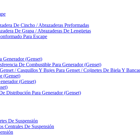
ape
zadera De Cincho / Abrazaderas Preformadas
azadera De Grapa / Abrazaderas De Lengüetas
Conformado Para Escape
ra Generador (Genset)
ferencia De Combustible Para Generador (Genset)
 Genset / Casquillos Y Bujes Para Genset / Cojinetes De Biela Y Banc
r (Genset)
nerador (Genset)
set)
 De Distribución Para Generador (Genset)
ortes De Suspensión
llos Centrales De Suspensión
pensión