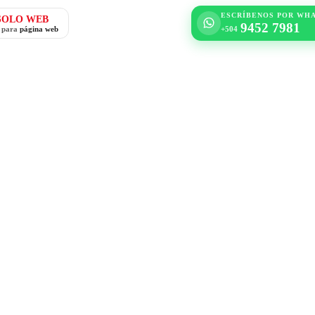
ESCRÍBENOS POR WH
SOLO WEB
9452 7981
o para
página web
+504