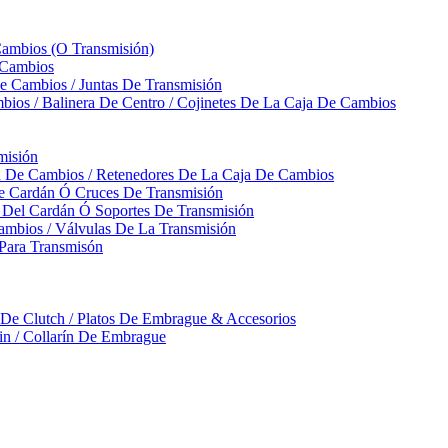
Cambios (O Transmisión)
 Cambios
 Cambios / Juntas De Transmisión
bios / Balinera De Centro / Cojinetes De La Caja De Cambios
misión
ja De Cambios / Retenedores De La Caja De Cambios
De Cardán Ó Cruces De Transmisión
s Del Cardán Ó Soportes De Transmisión
ambios / Válvulas De La Transmisión
Para Transmisón
a De Clutch / Platos De Embrague & Accesorios
rin / Collarín De Embrague