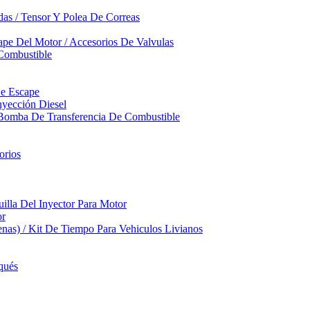
das / Tensor Y Polea De Correas
pe Del Motor / Accesorios De Valvulas
Combustible
De Escape
yección Diesel
 Bomba De Transferencia De Combustible
orios
illa Del Inyector Para Motor
or
nas) / Kit De Tiempo Para Vehiculos Livianos
qués