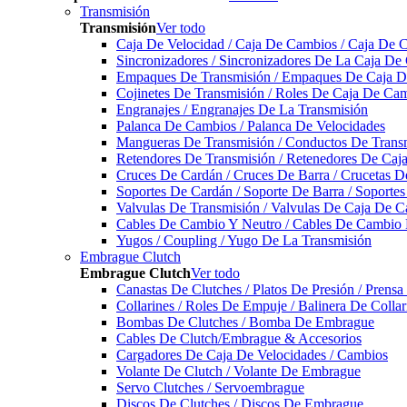
Transmisión
Transmisión
Ver todo
Caja De Velocidad / Caja De Cambios / Caja De 
Sincronizadores / Sincronizadores De La Caja De
Empaques De Transmisión / Empaques De Caja De
Cojinetes De Transmisión / Roles De Caja De Cam
Engranajes / Engranajes De La Transmisión
Palanca De Cambios / Palanca De Velocidades
Mangueras De Transmisión / Conductos De Trans
Retendores De Transmisión / Retenedores De Ca
Cruces De Cardán / Cruces De Barra / Crucetas 
Soportes De Cardán / Soporte De Barra / Soporte
Valvulas De Transmisión / Valvulas De Caja De C
Cables De Cambio Y Neutro / Cables De Cambio 
Yugos / Coupling / Yugo De La Transmisión
Embrague Clutch
Embrague Clutch
Ver todo
Canastas De Clutches / Platos De Presión / Prens
Collarines / Roles De Empuje / Balinera De Colla
Bombas De Clutches / Bomba De Embrague
Cables De Clutch/Embrague & Accesorios
Cargadores De Caja De Velocidades / Cambios
Volante De Clutch / Volante De Embrague
Servo Clutches / Servoembrague
Discos De Clutches / Discos De Embrague