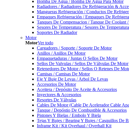
Bomba De Agua / Bomba De Agua Para Motor
Radiadores / Radiadores De Refrigeración & Acce
Mangueras Refrigeración / Conductos De Refriger
Empaques Refrigeración / Empaques De Refrigera
Tanques De Compensacion / Tanque De Coolant /
Sesores De Temperatura / Sesores De Temperatur
Soportes De Radiador
Motor
Motor
Ver todo
Cargadores / Soporte / Soporte De Motor
Anillos / Anillos De Motor
Empaquetaduras / Juntas O Sellos De Motor
Sellos De Valvulas / Sellos De Válvulas De Motor
Retenedores De Motor / Sellos O Retenes De Mot
Camisas / Camisas De Motor
Eje Y Buje De Levas / Arbol De Levas
Accesorios De Motor
Aceitera / Depósito De Aceite & Accesorios
Inyectores & Accesorios
Resortes De Válvulas
Cables De Motor (Cable De Acelerador Cable Ap
Tanque / Depóstio De Combustible & Accesorios
Pistones Y Bielas / Embolo Y Biela
Tejas Y Bujes / Bearing Y Bujes / Casquillos De B
Inframe Kit / Kit Overhaul / Overhall Kit