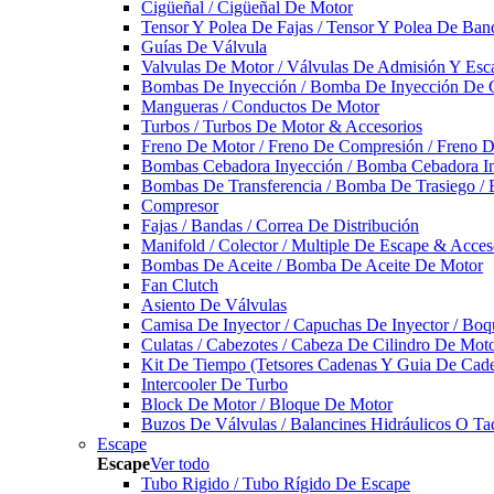
Cigüeñal / Cigüeñal De Motor
Tensor Y Polea De Fajas / Tensor Y Polea De Ban
Guías De Válvula
Valvulas De Motor / Válvulas De Admisión Y Esca
Bombas De Inyección / Bomba De Inyección De 
Mangueras / Conductos De Motor
Turbos / Turbos De Motor & Accesorios
Freno De Motor / Freno De Compresión / Freno 
Bombas Cebadora Inyección / Bomba Cebadora In
Bombas De Transferencia / Bomba De Trasiego /
Compresor
Fajas / Bandas / Correa De Distribución
Manifold / Colector / Multiple De Escape & Acces
Bombas De Aceite / Bomba De Aceite De Motor
Fan Clutch
Asiento De Válvulas
Camisa De Inyector / Capuchas De Inyector / Boqu
Culatas / Cabezotes / Cabeza De Cilindro De Mot
Kit De Tiempo (Tetsores Cadenas Y Guia De Cade
Intercooler De Turbo
Block De Motor / Bloque De Motor
Buzos De Válvulas / Balancines Hidráulicos O Ta
Escape
Escape
Ver todo
Tubo Rigido / Tubo Rígido De Escape