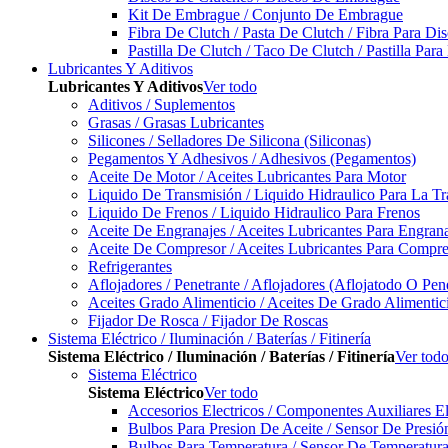
Kit De Embrague / Conjunto De Embrague
Fibra De Clutch / Pasta De Clutch / Fibra Para D
Pastilla De Clutch / Taco De Clutch / Pastilla Pa
Lubricantes Y Aditivos
Lubricantes Y Aditivos
Ver todo
Aditivos / Suplementos
Grasas / Grasas Lubricantes
Silicones / Selladores De Silicona (Siliconas)
Pegamentos Y Adhesivos / Adhesivos (Pegamentos)
Aceite De Motor / Aceites Lubricantes Para Motor
Liquido De Transmisión / Liquido Hidraulico Para La T
Liquido De Frenos / Liquido Hidraulico Para Frenos
Aceite De Engranajes / Aceites Lubricantes Para Engran
Aceite De Compresor / Aceites Lubricantes Para Compre
Refrigerantes
Aflojadores / Penetrante / Aflojadores (Aflojatodo O Pen
Aceites Grado Alimenticio / Aceites De Grado Alimentic
Fijador De Rosca / Fijador De Roscas
Sistema Eléctrico / Iluminación / Baterías / Fitinería
Sistema Eléctrico / Iluminación / Baterías / Fitinería
Ver tod
Sistema Eléctrico
Sistema Eléctrico
Ver todo
Accesorios Electricos / Componentes Auxiliares El
Bulbos Para Presion De Aceite / Sensor De Presió
Bulbos Para Temperatura / Sensor De Temperatura