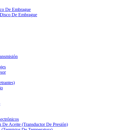
isco De Embrague
ra Disco De Embrague
ransmisión
ajes
sor
etrantes)
io
o
ectrónicos
n De Aceite (Transductor De Presión)
 (Termistor De Temperatura)