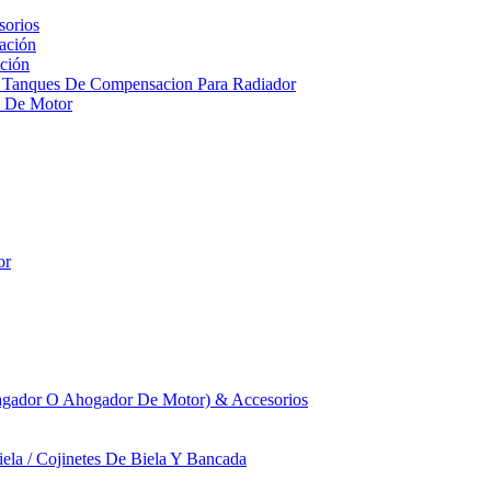
sorios
ación
ción
 Tanques De Compensacion Para Radiador
a De Motor
or
agador O Ahogador De Motor) & Accesorios
iela / Cojinetes De Biela Y Bancada