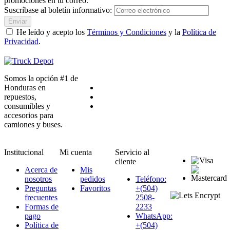
promociones en tu correo.
Suscríbase al boletín informativo:
Enviar
He leído y acepto los
Términos y Condiciones
y la
Política de
Privacidad
.
Somos la opción #1 de
Honduras en
repuestos,
consumibles y
accesorios para
camiones y buses.
Institucional
Mi cuenta
Servicio al
cliente
Acerca de
Mis
nosotros
pedidos
Teléfono:
Preguntas
Favoritos
+(504)
frecuentes
2508-
Formas de
2233
pago
WhatsApp:
Política de
+(504)