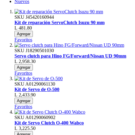
Nuevos
SKU
J45420160944
Kit de reparación ServoClutch Isuzu 90 mm
L 481.80
Agregar
Favoritos
SKU
J18290501030
Servo clutch para Hino FG/Forward/Nissan UD 90mm
L 2,958.30
Agregar
Favoritos
SKU
A01290061130
Kit de Servo de O-500
L 2,433.90
Agregar
Favoritos
SKU
A01290060902
Kit de Servo Clutch O-400 Wabco
L 3,225.50
Agregar