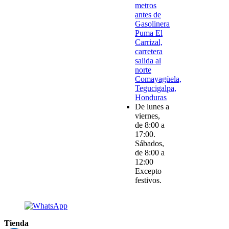
metros
antes de
Gasolinera
Puma El
Carrizal,
carretera
salida al
norte
Comayagüela,
Tegucigalpa,
Honduras
De lunes a
viernes,
de 8:00 a
17:00.
Sábados,
de 8:00 a
12:00
Excepto
festivos.
Tienda