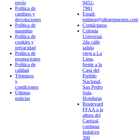
envío
9452-
Política de
7981
cambios y
Email:
devoluciones
enlinea@ultrarepuestos.com
Política de
Contáctanos
garantías
Colonia
Política de
Universal,
cookies y
2da calle
privacidad
salida
Política de
vieja a La
promociones
Lima,
Política de
frente a la
calidad
Casa del
Términos
Partido
y
Nacional,
condiciones
San Pedro
Últimas
Sula,
noticias
Honduras
Boulevard
FFAA a la
altura del
Carrizal,
contigua
Indalcen
300