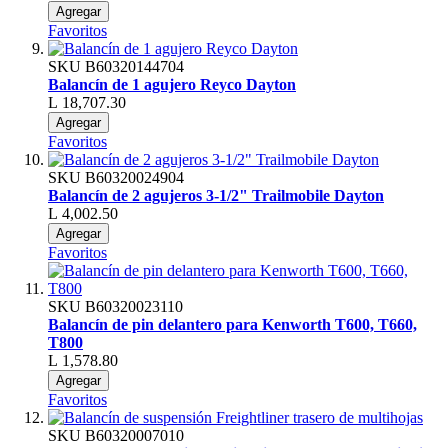
Agregar
Favoritos
SKU
B60320144704
Balancín de 1 agujero Reyco Dayton
L 18,707.30
Agregar
Favoritos
SKU
B60320024904
Balancín de 2 agujeros 3-1/2" Trailmobile Dayton
L 4,002.50
Agregar
Favoritos
SKU
B60320023110
Balancín de pin delantero para Kenworth T600, T660,
T800
L 1,578.80
Agregar
Favoritos
SKU
B60320007010