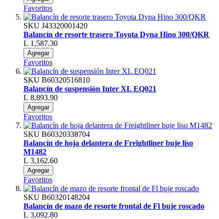
Favoritos
SKU
J43320001420
Balancín de resorte trasero Toyota Dyna Hino 300/QKR
L 1,587.30
Agregar
Favoritos
SKU
B60320516810
Balancín de suspensión Inter XL EQ021
L 8,893.90
Agregar
Favoritos
SKU
B60320338704
Balancín de hoja delantera de Freightliner buje liso
M1482
L 3,162.60
Agregar
Favoritos
SKU
B60320148204
Balancín de mazo de resorte frontal de Fl buje roscado
L 3,092.80