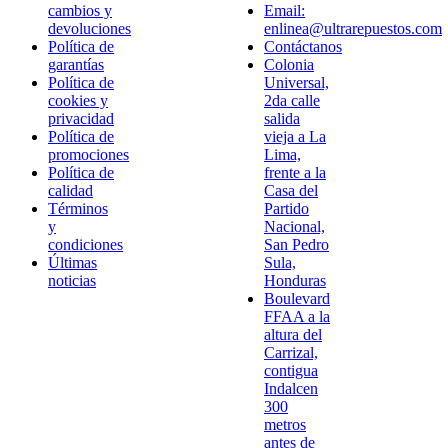
cambios y
Email:
devoluciones
enlinea@ultrarepuestos.com
Política de
Contáctanos
garantías
Colonia
Política de
Universal,
cookies y
2da calle
privacidad
salida
Política de
vieja a La
promociones
Lima,
Política de
frente a la
calidad
Casa del
Términos
Partido
y
Nacional,
condiciones
San Pedro
Últimas
Sula,
noticias
Honduras
Boulevard
FFAA a la
altura del
Carrizal,
contigua
Indalcen
300
metros
antes de