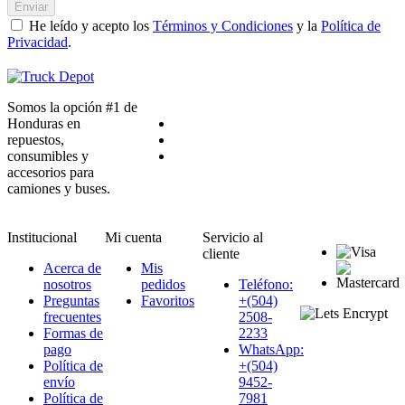
Enviar
He leído y acepto los
Términos y Condiciones
y la
Política de
Privacidad
.
Somos la opción #1 de
Honduras en
repuestos,
consumibles y
accesorios para
camiones y buses.
Institucional
Mi cuenta
Servicio al
cliente
Acerca de
Mis
nosotros
pedidos
Teléfono:
Preguntas
Favoritos
+(504)
frecuentes
2508-
Formas de
2233
pago
WhatsApp:
Política de
+(504)
envío
9452-
Política de
7981