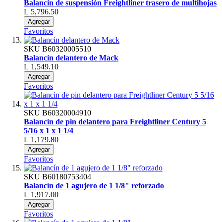
Balancín de suspensión Freightliner trasero de multihojas
L 5,796.50
Agregar
Favoritos
SKU
B60320005510
Balancín delantero de Mack
L 1,549.10
Agregar
Favoritos
SKU
B60320004910
Balancín de pin delantero para Freightliner Century 5
5/16 x 1 x 1 1/4
L 1,179.80
Agregar
Favoritos
SKU
B60180753404
Balancín de 1 agujero de 1 1/8" reforzado
L 1,917.00
Agregar
Favoritos