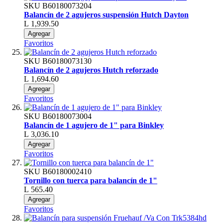
SKU
B60180073204
Balancín de 2 agujeros suspensión Hutch Dayton
L 1,939.50
Agregar
Favoritos
SKU
B60180073130
Balancín de 2 agujeros Hutch reforzado
L 1,694.60
Agregar
Favoritos
SKU
B60180073004
Balancín de 1 agujero de 1" para Binkley
L 3,036.10
Agregar
Favoritos
SKU
B60180002410
Tornillo con tuerca para balancín de 1"
L 565.40
Agregar
Favoritos