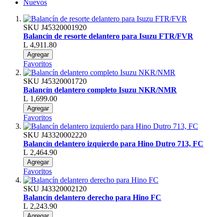
Nuevos
SKU
J45320001920
Balancín de resorte delantero para Isuzu FTR/FVR
L 4,911.80
Agregar
Favoritos
SKU
J45320001720
Balancín delantero completo Isuzu NKR/NMR
L 1,699.00
Agregar
Favoritos
SKU
J43320002220
Balancín delantero izquierdo para Hino Dutro 713, FC
L 2,464.90
Agregar
Favoritos
SKU
J43320002120
Balancín delantero derecho para Hino FC
L 2,243.90
Agregar