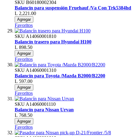
SKU
B60180002304
Balancín para suspensión Fruehauf /Va Con Trk5384hd
L 2,221.00
Agregar
Favoritos
SKU
A14060001810
Balancín trasero para Hyundai H100
L 898.50
Agregar
Favoritos
SKU
A14060001310
Balancín para Toyota /Mazda B2000/B2200
L 597.00
Agregar
Favoritos
SKU
A14060001110
Balancín para Nissan Urvan
L 768.50
Agregar
Favoritos