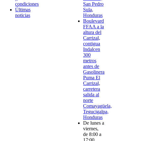
condiciones
San Pedro
Últimas
Sula,
noticias
Honduras
Boulevard
FFAA a la
altura del
Carrizal,
contigua
Indalcen
300
metros
antes de
Gasolinera
Puma El
Carrizal,
carretera
salida al
norte
Comayagüela,
Tegucigalpa,
Honduras
De lunes a
viernes,
de 8:00 a
17:00.