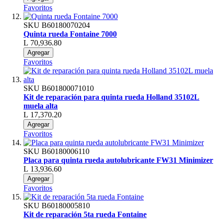
Favoritos
SKU
B60180070204
Quinta rueda Fontaine 7000
L 70,936.80
Agregar
Favoritos
SKU
B601800071010
Kit de reparación para quinta rueda Holland 35102L
muela alta
L 17,370.20
Agregar
Favoritos
SKU
B60180006110
Placa para quinta rueda autolubricante FW31 Minimizer
L 13,936.60
Agregar
Favoritos
SKU
B60180005810
Kit de reparación 5ta rueda Fontaine