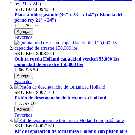
SKU
B60580940410
Placa antidesgastante (36" x 33" x 1/4") distancia del
perno rey 21" - 24")
L 11,282.10
Agregar
Favoritos
SKU
B60180080010
Quinta rueda Holland capacidad vertical 55,000 lbs
capacidad de arrastre 150,000 lbs
L 66,325.50
Agregar
Favoritos
SKU
B60180071710
Pistón de desenganche de tornamesa Holland
L 7,797.60
Agregar
Favoritos
SKU
B60180071610
Kit de reparación de tornamesa Holland con pistón aire