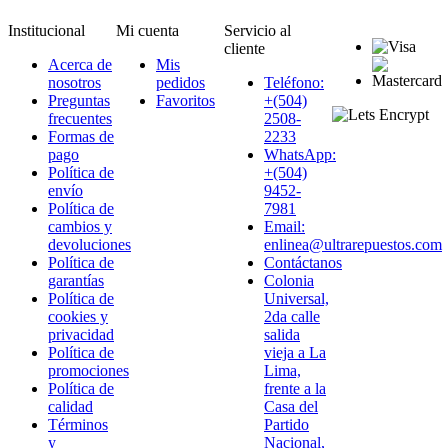
Institucional
Mi cuenta
Servicio al
cliente
Acerca de
Mis
nosotros
pedidos
Teléfono:
Preguntas
Favoritos
+(504)
frecuentes
2508-
Formas de
2233
pago
WhatsApp:
Política de
+(504)
envío
9452-
Política de
7981
cambios y
Email:
devoluciones
enlinea@ultrarepuestos.com
Política de
Contáctanos
garantías
Colonia
Política de
Universal,
cookies y
2da calle
privacidad
salida
Política de
vieja a La
promociones
Lima,
Política de
frente a la
calidad
Casa del
Términos
Partido
y
Nacional,