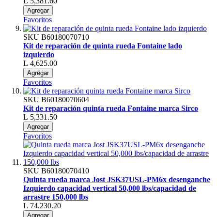
L 5,381.60
Agregar
Favoritos
SKU
B60180070710
Kit de reparación de quinta rueda Fontaine lado
izquierdo
L 4,625.00
Agregar
Favoritos
SKU
B60180070604
Kit de reparación quinta rueda Fontaine marca Sirco
L 5,331.50
Agregar
Favoritos
SKU
B60180070410
Quinta rueda marca Jost JSK37USL-PM6x desenganche
Izquierdo capacidad vertical 50,000 lbs/capacidad de
arrastre 150,000 lbs
L 74,230.20
Agregar