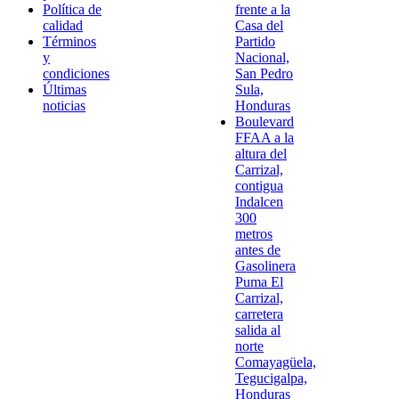
Política de
frente a la
calidad
Casa del
Términos
Partido
y
Nacional,
condiciones
San Pedro
Últimas
Sula,
noticias
Honduras
Boulevard
FFAA a la
altura del
Carrizal,
contigua
Indalcen
300
metros
antes de
Gasolinera
Puma El
Carrizal,
carretera
salida al
norte
Comayagüela,
Tegucigalpa,
Honduras