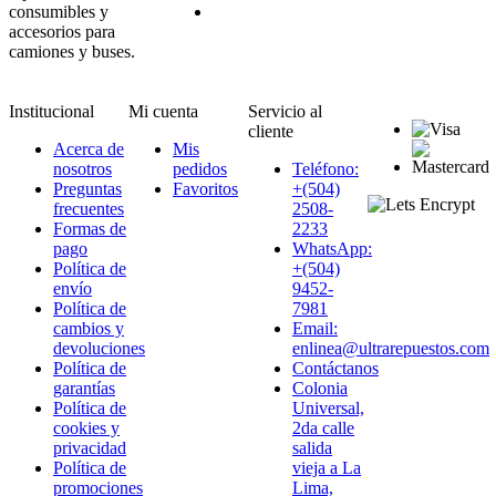
consumibles y
accesorios para
camiones y buses.
Institucional
Mi cuenta
Servicio al
cliente
Acerca de
Mis
nosotros
pedidos
Teléfono:
Preguntas
Favoritos
+(504)
frecuentes
2508-
Formas de
2233
pago
WhatsApp:
Política de
+(504)
envío
9452-
Política de
7981
cambios y
Email:
devoluciones
enlinea@ultrarepuestos.com
Política de
Contáctanos
garantías
Colonia
Política de
Universal,
cookies y
2da calle
privacidad
salida
Política de
vieja a La
promociones
Lima,