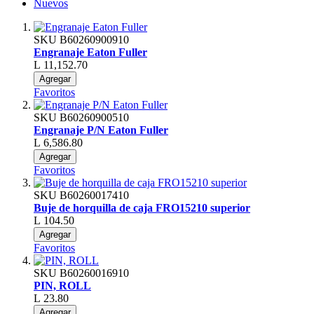
Nuevos
SKU
B60260900910
Engranaje Eaton Fuller
L 11,152.70
Agregar
Favoritos
SKU
B60260900510
Engranaje P/N Eaton Fuller
L 6,586.80
Agregar
Favoritos
SKU
B60260017410
Buje de horquilla de caja FRO15210 superior
L 104.50
Agregar
Favoritos
SKU
B60260016910
PIN, ROLL
L 23.80
Agregar