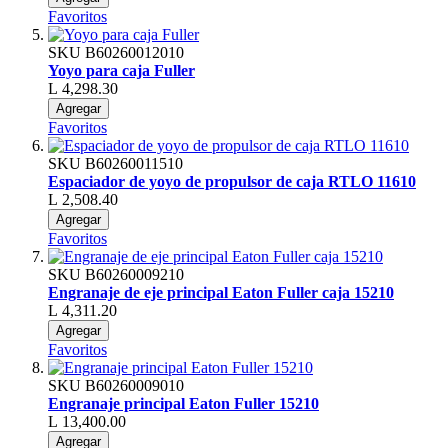
Favoritos
SKU
B60260012010
Yoyo para caja Fuller
L 4,298.30
Agregar
Favoritos
SKU
B60260011510
Espaciador de yoyo de propulsor de caja RTLO 11610
L 2,508.40
Agregar
Favoritos
SKU
B60260009210
Engranaje de eje principal Eaton Fuller caja 15210
L 4,311.20
Agregar
Favoritos
SKU
B60260009010
Engranaje principal Eaton Fuller 15210
L 13,400.00
Agregar