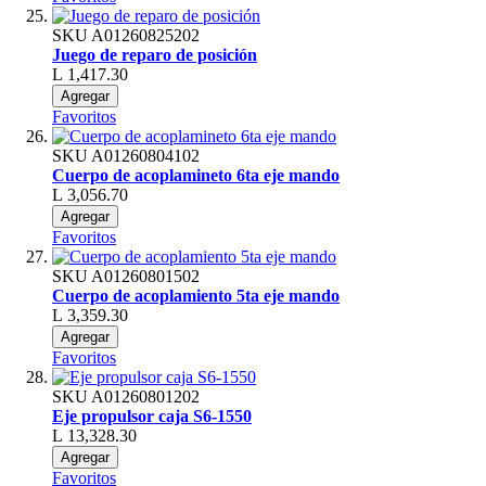
SKU
A01260825202
Juego de reparo de posición
L 1,417.30
Agregar
Favoritos
SKU
A01260804102
Cuerpo de acoplamineto 6ta eje mando
L 3,056.70
Agregar
Favoritos
SKU
A01260801502
Cuerpo de acoplamiento 5ta eje mando
L 3,359.30
Agregar
Favoritos
SKU
A01260801202
Eje propulsor caja S6-1550
L 13,328.30
Agregar
Favoritos