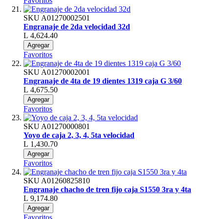
Favoritos
SKU
A01270002501
Engranaje de 2da velocidad 32d
L 4,624.40
Agregar
Favoritos
SKU
A01270002001
Engranaje de 4ta de 19 dientes 1319 caja G 3/60
L 4,675.50
Agregar
Favoritos
SKU
A01270000801
Yoyo de caja 2, 3, 4, 5ta velocidad
L 1,430.70
Agregar
Favoritos
SKU
A01260825810
Engranaje chacho de tren fijo caja S1550 3ra y 4ta
L 9,174.80
Agregar
Favoritos