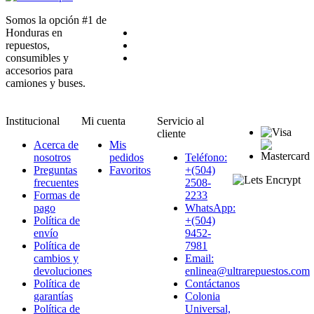
Somos la opción #1 de
Honduras en
repuestos,
consumibles y
accesorios para
camiones y buses.
Institucional
Mi cuenta
Servicio al
cliente
Acerca de
Mis
nosotros
pedidos
Teléfono:
Preguntas
Favoritos
+(504)
frecuentes
2508-
Formas de
2233
pago
WhatsApp:
Política de
+(504)
envío
9452-
Política de
7981
cambios y
Email:
devoluciones
enlinea@ultrarepuestos.com
Política de
Contáctanos
garantías
Colonia
Política de
Universal,