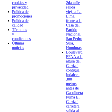
cookies y
2da calle
privacidad
salida
Política de
vieja a La
promociones
Lima,
Política de
frente a la
calidad
Casa del
Términos
Partido
y
Nacional,
condiciones
San Pedro
Últimas
Sula,
noticias
Honduras
Boulevard
FFAA a la
altura del
Carrizal,
contigua
Indalcen
300
metros
antes de
Gasolinera
Puma El
Carrizal,
carretera
salida al