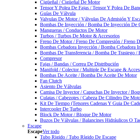
Cigüeñal / Cigüeñal De Motor
Tensor Y Polea De Fajas / Tensor Y Polea De Ban
Guías De Válvula
Valvulas De Motor / Válvulas De Admisión Y Esca
Bombas De Inyección / Bomba De Inyección De 
Mangueras / Conductos De Motor
Turbos / Turbos De Motor & Accesorios
Freno De Motor / Freno De Compresión / Freno 
Bombas Cebadora Inyección / Bomba Cebadora In
Bombas De Transferencia / Bomba De Trasiego /
Compresor
Fajas / Bandas / Correa De Distribución
Manifold / Colector / Multiple De Escape & Acces
Bombas De Aceite / Bomba De Aceite De Motor
Fan Clutch
Asiento De Válvulas
Camisa De Inyector / Capuchas De Inyector / Boqu
Culatas / Cabezotes / Cabeza De Cilindro De Mot
Kit De Tiempo (Tetsores Cadenas Y Guia De Cade
Intercooler De Turbo
Block De Motor / Bloque De Motor
Buzos De Válvulas / Balancines Hidráulicos O Ta
Escape
Escape
Ver todo
Tubo Rigido / Tubo Rígido De Escape