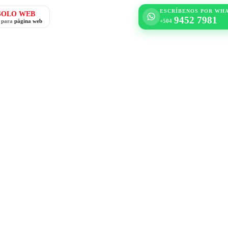
ESCRÍBENOS POR WH
SOLO WEB
9452 7981
o para
página web
+504