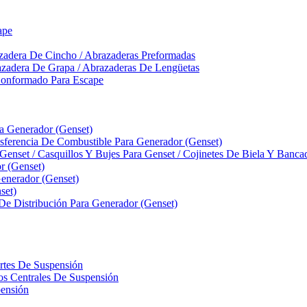
ape
zadera De Cincho / Abrazaderas Preformadas
azadera De Grapa / Abrazaderas De Lengüetas
Conformado Para Escape
ra Generador (Genset)
ferencia De Combustible Para Generador (Genset)
 Genset / Casquillos Y Bujes Para Genset / Cojinetes De Biela Y Banc
r (Genset)
nerador (Genset)
set)
 De Distribución Para Generador (Genset)
ortes De Suspensión
llos Centrales De Suspensión
pensión