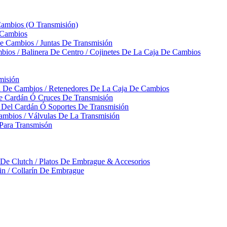
Cambios (O Transmisión)
 Cambios
 Cambios / Juntas De Transmisión
bios / Balinera De Centro / Cojinetes De La Caja De Cambios
misión
ja De Cambios / Retenedores De La Caja De Cambios
De Cardán Ó Cruces De Transmisión
s Del Cardán Ó Soportes De Transmisión
ambios / Válvulas De La Transmisión
Para Transmisón
a De Clutch / Platos De Embrague & Accesorios
rin / Collarín De Embrague