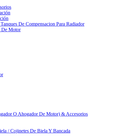
sorios
ación
ción
 Tanques De Compensacion Para Radiador
a De Motor
or
agador O Ahogador De Motor) & Accesorios
iela / Cojinetes De Biela Y Bancada