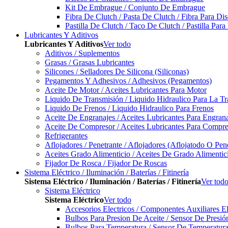
Kit De Embrague / Conjunto De Embrague
Fibra De Clutch / Pasta De Clutch / Fibra Para D
Pastilla De Clutch / Taco De Clutch / Pastilla Pa
Lubricantes Y Aditivos
Lubricantes Y Aditivos
Ver todo
Aditivos / Suplementos
Grasas / Grasas Lubricantes
Silicones / Selladores De Silicona (Siliconas)
Pegamentos Y Adhesivos / Adhesivos (Pegamentos)
Aceite De Motor / Aceites Lubricantes Para Motor
Liquido De Transmisión / Liquido Hidraulico Para La T
Liquido De Frenos / Liquido Hidraulico Para Frenos
Aceite De Engranajes / Aceites Lubricantes Para Engran
Aceite De Compresor / Aceites Lubricantes Para Compre
Refrigerantes
Aflojadores / Penetrante / Aflojadores (Aflojatodo O Pen
Aceites Grado Alimenticio / Aceites De Grado Alimentic
Fijador De Rosca / Fijador De Roscas
Sistema Eléctrico / Iluminación / Baterías / Fitinería
Sistema Eléctrico / Iluminación / Baterías / Fitinería
Ver tod
Sistema Eléctrico
Sistema Eléctrico
Ver todo
Accesorios Electricos / Componentes Auxiliares El
Bulbos Para Presion De Aceite / Sensor De Presió
Bulbos Para Temperatura / Sensor De Temperatura