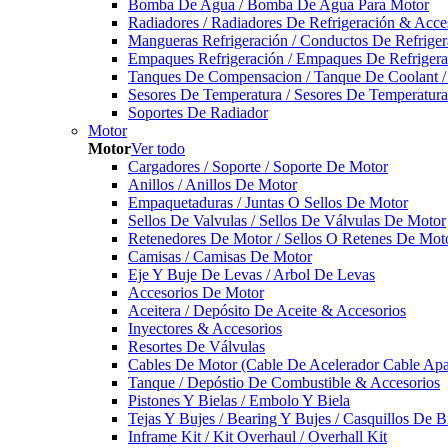
Bomba De Agua / Bomba De Agua Para Motor
Radiadores / Radiadores De Refrigeración & Acce
Mangueras Refrigeración / Conductos De Refriger
Empaques Refrigeración / Empaques De Refrigera
Tanques De Compensacion / Tanque De Coolant /
Sesores De Temperatura / Sesores De Temperatur
Soportes De Radiador
Motor
Motor
Ver todo
Cargadores / Soporte / Soporte De Motor
Anillos / Anillos De Motor
Empaquetaduras / Juntas O Sellos De Motor
Sellos De Valvulas / Sellos De Válvulas De Motor
Retenedores De Motor / Sellos O Retenes De Mot
Camisas / Camisas De Motor
Eje Y Buje De Levas / Arbol De Levas
Accesorios De Motor
Aceitera / Depósito De Aceite & Accesorios
Inyectores & Accesorios
Resortes De Válvulas
Cables De Motor (Cable De Acelerador Cable Ap
Tanque / Depóstio De Combustible & Accesorios
Pistones Y Bielas / Embolo Y Biela
Tejas Y Bujes / Bearing Y Bujes / Casquillos De B
Inframe Kit / Kit Overhaul / Overhall Kit