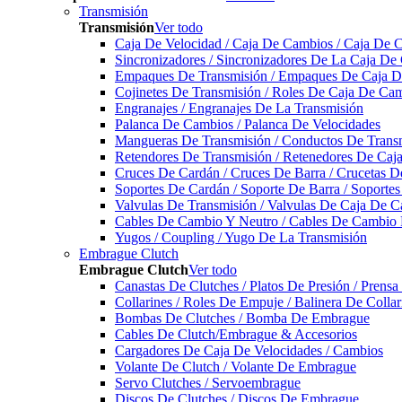
Transmisión
Transmisión
Ver todo
Caja De Velocidad / Caja De Cambios / Caja De 
Sincronizadores / Sincronizadores De La Caja De
Empaques De Transmisión / Empaques De Caja De
Cojinetes De Transmisión / Roles De Caja De Cam
Engranajes / Engranajes De La Transmisión
Palanca De Cambios / Palanca De Velocidades
Mangueras De Transmisión / Conductos De Trans
Retendores De Transmisión / Retenedores De Ca
Cruces De Cardán / Cruces De Barra / Crucetas 
Soportes De Cardán / Soporte De Barra / Soporte
Valvulas De Transmisión / Valvulas De Caja De C
Cables De Cambio Y Neutro / Cables De Cambio 
Yugos / Coupling / Yugo De La Transmisión
Embrague Clutch
Embrague Clutch
Ver todo
Canastas De Clutches / Platos De Presión / Prens
Collarines / Roles De Empuje / Balinera De Colla
Bombas De Clutches / Bomba De Embrague
Cables De Clutch/Embrague & Accesorios
Cargadores De Caja De Velocidades / Cambios
Volante De Clutch / Volante De Embrague
Servo Clutches / Servoembrague
Discos De Clutches / Discos De Embrague