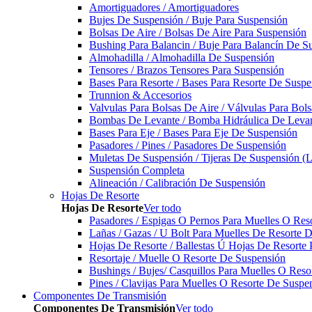
Amortiguadores / Amortiguadores
Bujes De Suspensión / Buje Para Suspensión
Bolsas De Aire / Bolsas De Aire Para Suspensión
Bushing Para Balancin / Buje Para Balancín De S
Almohadilla / Almohadilla De Suspensión
Tensores / Brazos Tensores Para Suspensión
Bases Para Resorte / Bases Para Resorte De Suspe
Trunnion & Accesorios
Valvulas Para Bolsas De Aire / Válvulas Para Bol
Bombas De Levante / Bomba Hidráulica De Leva
Bases Para Eje / Bases Para Eje De Suspensión
Pasadores / Pines / Pasadores De Suspensión
Muletas De Suspensión / Tijeras De Suspensión (L
Suspensión Completa
Alineación / Calibración De Suspensión
Hojas De Resorte
Hojas De Resorte
Ver todo
Pasadores / Espigas O Pernos Para Muelles O Res
Lañas / Gazas / U Bolt Para Muelles De Resorte 
Hojas De Resorte / Ballestas Ú Hojas De Resorte 
Resortaje / Muelle O Resorte De Suspensión
Bushings / Bujes/ Casquillos Para Muelles O Res
Pines / Clavijas Para Muelles O Resorte De Suspe
Componentes De Transmisión
Componentes De Transmisión
Ver todo