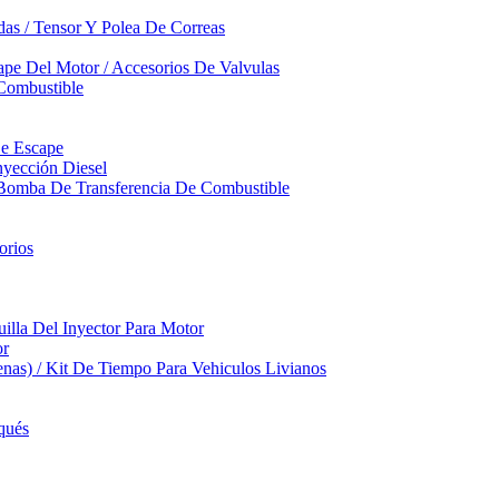
das / Tensor Y Polea De Correas
pe Del Motor / Accesorios De Valvulas
Combustible
De Escape
yección Diesel
 Bomba De Transferencia De Combustible
orios
illa Del Inyector Para Motor
or
nas) / Kit De Tiempo Para Vehiculos Livianos
qués