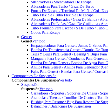
Silenciadores / Silenciadores De Escape
Abrazaderas Para Turbo / Gaza De Turbo
Puntas De Escape / Terminal De Mufla / Cola Esc
Tubo Flexible / Tubo Flexible De Escape
Abrazaderas Preformadas / Gaza De Banda / Abra
Abrazaderas De Lañas / Gaza De Guillotina / Abr
Tubo Formado Para Escape / S De Turbo / Tubo 
Codos Para Escape
Genset
Genset
Ver todo
Empaquetaduras Para Genset / Juntas O Sellos Pa
Bomba De Transferencia Genset / Bomba De Trans
Tejas Y Bujes Para Genset / Bearing Y Bujes Para
Manguera Para Genset / Conductos Para Generado
Bomba De Agua Genset / Bomba De Agua Para Ge
Anillos Para Genset / Anillos Para Generador (Gen
Fajas Para Genset / Bandas Para Genset / Correas
Componentes De Suspensión
Componentes De Suspensión
Ver todo
Suspensión
Suspensión
Ver todo
Cargadores / Soportes / Soportes De Chasis / Sop
Arandelas / Tuercas / Tornillos De Centro / Torni
Bushing Para Resorte / Buje Para Resorte De Sus
Balancines / Balancines De Suspensión