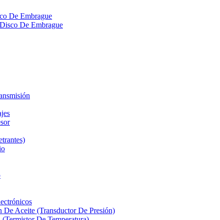
isco De Embrague
ra Disco De Embrague
ransmisión
ajes
sor
etrantes)
io
o
ectrónicos
n De Aceite (Transductor De Presión)
 (Termistor De Temperatura)