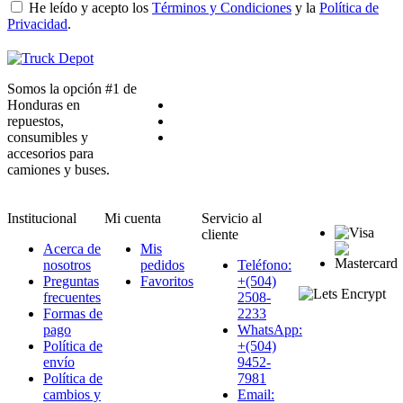
He leído y acepto los
Términos y Condiciones
y la
Política de
Privacidad
.
Somos la opción #1 de
Honduras en
repuestos,
consumibles y
accesorios para
camiones y buses.
Institucional
Mi cuenta
Servicio al
cliente
Acerca de
Mis
nosotros
pedidos
Teléfono:
Preguntas
Favoritos
+(504)
frecuentes
2508-
Formas de
2233
pago
WhatsApp:
Política de
+(504)
envío
9452-
Política de
7981
cambios y
Email: