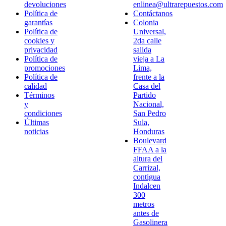
devoluciones
enlinea@ultrarepuestos.com
Política de
Contáctanos
garantías
Colonia
Política de
Universal,
cookies y
2da calle
privacidad
salida
Política de
vieja a La
promociones
Lima,
Política de
frente a la
calidad
Casa del
Términos
Partido
y
Nacional,
condiciones
San Pedro
Últimas
Sula,
noticias
Honduras
Boulevard
FFAA a la
altura del
Carrizal,
contigua
Indalcen
300
metros
antes de
Gasolinera