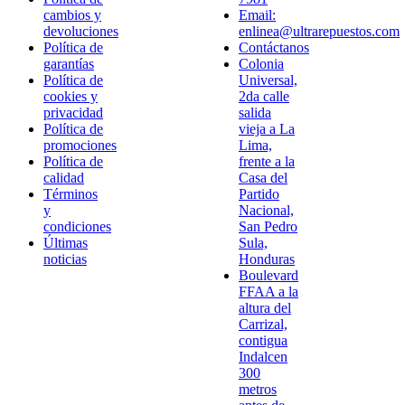
cambios y
Email:
devoluciones
enlinea@ultrarepuestos.com
Política de
Contáctanos
garantías
Colonia
Política de
Universal,
cookies y
2da calle
privacidad
salida
Política de
vieja a La
promociones
Lima,
Política de
frente a la
calidad
Casa del
Términos
Partido
y
Nacional,
condiciones
San Pedro
Últimas
Sula,
noticias
Honduras
Boulevard
FFAA a la
altura del
Carrizal,
contigua
Indalcen
300
metros