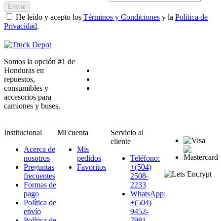
Enviar
He leído y acepto los
Términos y Condiciones
y la
Política de
Privacidad
.
Somos la opción #1 de
Honduras en
repuestos,
consumibles y
accesorios para
camiones y buses.
Institucional
Mi cuenta
Servicio al
cliente
Acerca de
Mis
nosotros
pedidos
Teléfono:
Preguntas
Favoritos
+(504)
frecuentes
2508-
Formas de
2233
pago
WhatsApp:
Política de
+(504)
envío
9452-
Política de
7981