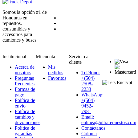
Somos la opción #1 de
Honduras en
repuestos,
consumibles y
accesorios para
camiones y buses.
Institucional
Mi cuenta
Servicio al
cliente
Acerca de
Mis
nosotros
pedidos
Teléfono:
Preguntas
Favoritos
+(504)
frecuentes
2508-
Formas de
2233
pago
WhatsApp:
Política de
+(504)
envío
9452-
Política de
7981
cambios y
Email:
devoluciones
enlinea@ultrarepuestos.com
Política de
Contáctanos
garantías
Colonia