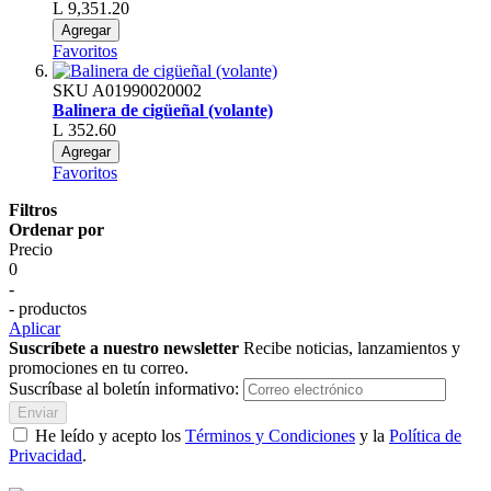
L 9,351.20
Agregar
Favoritos
SKU
A01990020002
Balinera de cigüeñal (volante)
L 352.60
Agregar
Favoritos
Filtros
Ordenar por
Precio
0
-
- productos
Aplicar
Suscríbete a nuestro newsletter
Recibe noticias, lanzamientos y
promociones en tu correo.
Suscríbase al boletín informativo:
Enviar
He leído y acepto los
Términos y Condiciones
y la
Política de
Privacidad
.