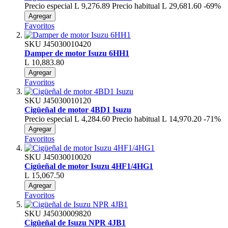
Precio especial
L 9,276.89
Precio habitual
L 29,681.60
-69%
Agregar
Favoritos
SKU
J45030010420
Damper de motor Isuzu 6HH1
L 10,883.80
Agregar
Favoritos
SKU
J45030010120
Cigüeñal de motor 4BD1 Isuzu
Precio especial
L 4,284.60
Precio habitual
L 14,970.20
-71%
Agregar
Favoritos
SKU
J45030010020
Cigüeñal de motor Isuzu 4HF1/4HG1
L 15,067.50
Agregar
Favoritos
SKU
J45030009820
Cigüeñal de Isuzu NPR 4JB1