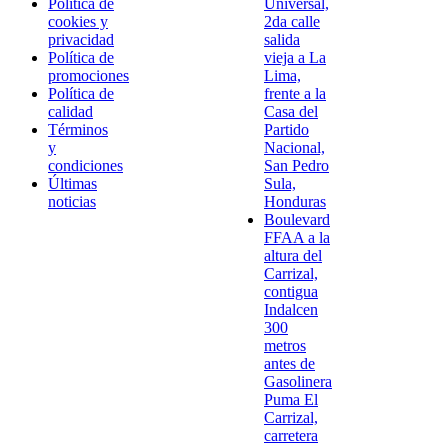
Política de
Universal,
cookies y
2da calle
privacidad
salida
Política de
vieja a La
promociones
Lima,
Política de
frente a la
calidad
Casa del
Términos
Partido
y
Nacional,
condiciones
San Pedro
Últimas
Sula,
noticias
Honduras
Boulevard
FFAA a la
altura del
Carrizal,
contigua
Indalcen
300
metros
antes de
Gasolinera
Puma El
Carrizal,
carretera