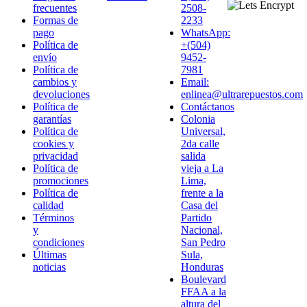
frecuentes
2508-
Formas de
2233
pago
WhatsApp:
Política de
+(504)
envío
9452-
Política de
7981
cambios y
Email:
devoluciones
enlinea@ultrarepuestos.com
Política de
Contáctanos
garantías
Colonia
Política de
Universal,
cookies y
2da calle
privacidad
salida
Política de
vieja a La
promociones
Lima,
Política de
frente a la
calidad
Casa del
Términos
Partido
y
Nacional,
condiciones
San Pedro
Últimas
Sula,
noticias
Honduras
Boulevard
FFAA a la
altura del