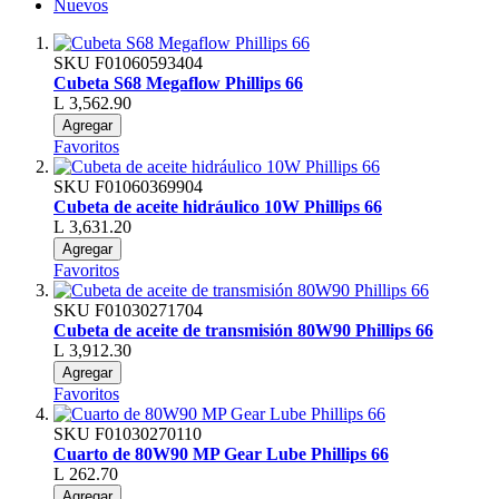
Nuevos
SKU
F01060593404
Cubeta S68 Megaflow Phillips 66
L 3,562.90
Agregar
Favoritos
SKU
F01060369904
Cubeta de aceite hidráulico 10W Phillips 66
L 3,631.20
Agregar
Favoritos
SKU
F01030271704
Cubeta de aceite de transmisión 80W90 Phillips 66
L 3,912.30
Agregar
Favoritos
SKU
F01030270110
Cuarto de 80W90 MP Gear Lube Phillips 66
L 262.70
Agregar