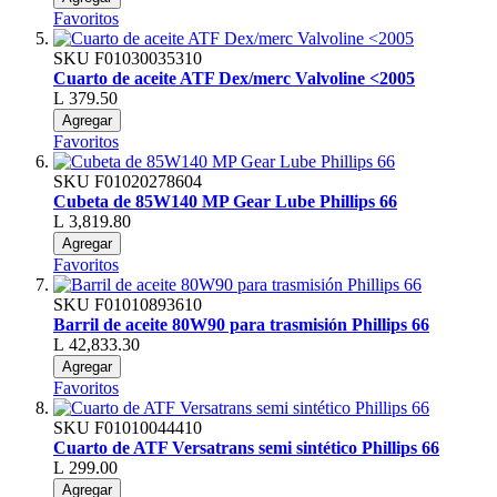
Favoritos
SKU
F01030035310
Cuarto de aceite ATF Dex/merc Valvoline <2005
L 379.50
Agregar
Favoritos
SKU
F01020278604
Cubeta de 85W140 MP Gear Lube Phillips 66
L 3,819.80
Agregar
Favoritos
SKU
F01010893610
Barril de aceite 80W90 para trasmisión Phillips 66
L 42,833.30
Agregar
Favoritos
SKU
F01010044410
Cuarto de ATF Versatrans semi sintético Phillips 66
L 299.00
Agregar