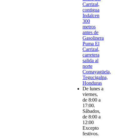
Carrizal,
contigua
Indalcen
300
metros
antes de
Gasolinera
Puma El
Carrizal,
carretera
salida al
norte
Comayagüela,
Tegucigalpa,
Honduras
De lunes a
viernes,
de 8:00 a
17:00.
Sábados,
de 8:00 a
12:00
Excepto
festivos.