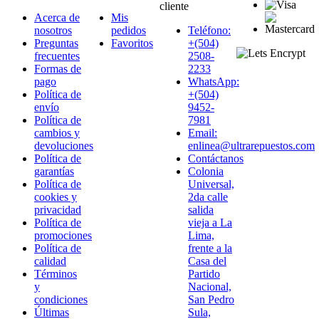
cliente
Acerca de
Mis
nosotros
pedidos
Teléfono:
Preguntas
Favoritos
+(504)
frecuentes
2508-
Formas de
2233
pago
WhatsApp:
Política de
+(504)
envío
9452-
Política de
7981
cambios y
Email:
devoluciones
enlinea@ultrarepuestos.com
Política de
Contáctanos
garantías
Colonia
Política de
Universal,
cookies y
2da calle
privacidad
salida
Política de
vieja a La
promociones
Lima,
Política de
frente a la
calidad
Casa del
Términos
Partido
y
Nacional,
condiciones
San Pedro
Últimas
Sula,