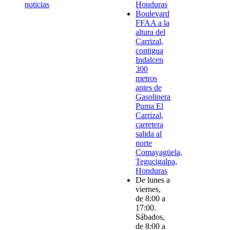
noticias
Honduras
Boulevard
FFAA a la
altura del
Carrizal,
contigua
Indalcen
300
metros
antes de
Gasolinera
Puma El
Carrizal,
carretera
salida al
norte
Comayagüela,
Tegucigalpa,
Honduras
De lunes a
viernes,
de 8:00 a
17:00.
Sábados,
de 8:00 a