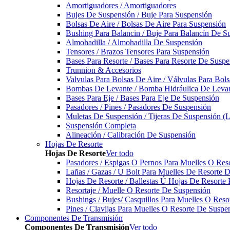
Amortiguadores / Amortiguadores
Bujes De Suspensión / Buje Para Suspensión
Bolsas De Aire / Bolsas De Aire Para Suspensión
Bushing Para Balancin / Buje Para Balancín De S
Almohadilla / Almohadilla De Suspensión
Tensores / Brazos Tensores Para Suspensión
Bases Para Resorte / Bases Para Resorte De Suspe
Trunnion & Accesorios
Valvulas Para Bolsas De Aire / Válvulas Para Bol
Bombas De Levante / Bomba Hidráulica De Leva
Bases Para Eje / Bases Para Eje De Suspensión
Pasadores / Pines / Pasadores De Suspensión
Muletas De Suspensión / Tijeras De Suspensión (L
Suspensión Completa
Alineación / Calibración De Suspensión
Hojas De Resorte
Hojas De Resorte
Ver todo
Pasadores / Espigas O Pernos Para Muelles O Res
Lañas / Gazas / U Bolt Para Muelles De Resorte 
Hojas De Resorte / Ballestas Ú Hojas De Resorte 
Resortaje / Muelle O Resorte De Suspensión
Bushings / Bujes/ Casquillos Para Muelles O Res
Pines / Clavijas Para Muelles O Resorte De Suspe
Componentes De Transmisión
Componentes De Transmisión
Ver todo