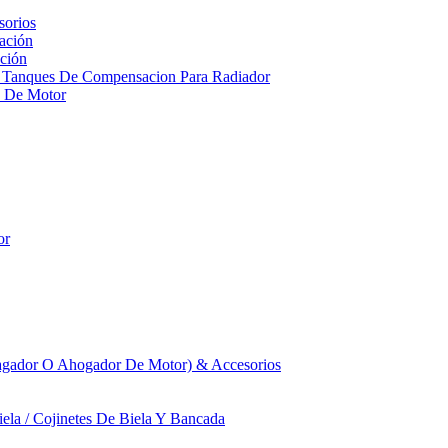
sorios
ación
ción
 Tanques De Compensacion Para Radiador
a De Motor
or
agador O Ahogador De Motor) & Accesorios
iela / Cojinetes De Biela Y Bancada