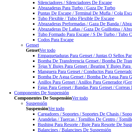
Silenciadores / Silenciadores De Escape
Abrazaderas Para Turbo / Gaza De Turbo
Puntas De Escape / Terminal De Mufla / Cola Esc
Tubo Flexible / Tubo Flexible De Escape
Abrazaderas Preformadas / Gaza De Banda / Abra
Abrazaderas De Lañas / Gaza De Guillotina / Abr
Tubo Formado Para Escape / S De Turbo / Tubo 
Codos Para Escape
Genset
Genset
Ver todo
Empaquetaduras Para Genset / Juntas O Sellos Pa
Bomba De Transferencia Genset / Bomba De Trans
Tejas Y Bujes Para Genset / Bearing Y Bujes Para
Manguera Para Genset / Conductos Para Generado
Bomba De Agua Genset / Bomba De Agua Para Ge
Anillos Para Genset / Anillos Para Generador (Gen
Fajas Para Genset / Bandas Para Genset / Correas
Componentes De Suspensión
Componentes De Suspensión
Ver todo
Suspensión
Suspensión
Ver todo
Cargadores / Soportes / Soportes De Chasis / Sop
Arandelas / Tuercas / Tornillos De Centro / Torni
Bushing Para Resorte / Buje Para Resorte De Sus
Balancines / Balancines De Suspensión