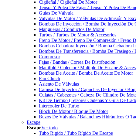
Cigüeñal / Cigüeñal De Motor
Tensor Y Polea De Fajas / Tensor Y Polea De Ban
Guías De Válvula
Valvulas De Motor / Válvulas De Admisión Y Esca
Bombas De Inyección / Bomba De Inyección De 
Mangueras / Conductos De Motor
Turbos / Turbos De Motor & Accesorios
Freno De Motor / Freno De Compresión / Freno 
Bombas Cebadora Inyección / Bomba Cebadora In
Bombas De Transferencia / Bomba De Trasiego /
Compresor
Fajas / Bandas / Correa De Distribución
Manifold / Colector / Multiple De Escape & Acces
Bombas De Aceite / Bomba De Aceite De Motor
Fan Clutch
Asiento De Válvulas
Camisa De Inyector / Capuchas De Inyector / Boqu
Culatas / Cabezotes / Cabeza De Cilindro De Mot
Kit De Tiempo (Tetsores Cadenas Y Guia De Cade
Intercooler De Turbo
Block De Motor / Bloque De Motor
Buzos De Válvulas / Balancines Hidráulicos O Ta
Escape
Escape
Ver todo
Tubo Rigido / Tubo Rígido De Escape