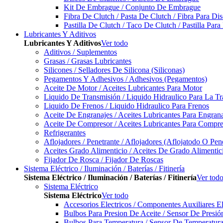
Kit De Embrague / Conjunto De Embrague
Fibra De Clutch / Pasta De Clutch / Fibra Para D
Pastilla De Clutch / Taco De Clutch / Pastilla Pa
Lubricantes Y Aditivos
Lubricantes Y Aditivos
Ver todo
Aditivos / Suplementos
Grasas / Grasas Lubricantes
Silicones / Selladores De Silicona (Siliconas)
Pegamentos Y Adhesivos / Adhesivos (Pegamentos)
Aceite De Motor / Aceites Lubricantes Para Motor
Liquido De Transmisión / Liquido Hidraulico Para La T
Liquido De Frenos / Liquido Hidraulico Para Frenos
Aceite De Engranajes / Aceites Lubricantes Para Engran
Aceite De Compresor / Aceites Lubricantes Para Compre
Refrigerantes
Aflojadores / Penetrante / Aflojadores (Aflojatodo O Pen
Aceites Grado Alimenticio / Aceites De Grado Alimentic
Fijador De Rosca / Fijador De Roscas
Sistema Eléctrico / Iluminación / Baterías / Fitinería
Sistema Eléctrico / Iluminación / Baterías / Fitinería
Ver tod
Sistema Eléctrico
Sistema Eléctrico
Ver todo
Accesorios Electricos / Componentes Auxiliares El
Bulbos Para Presion De Aceite / Sensor De Presió
Bulbos Para Temperatura / Sensor De Temperatura