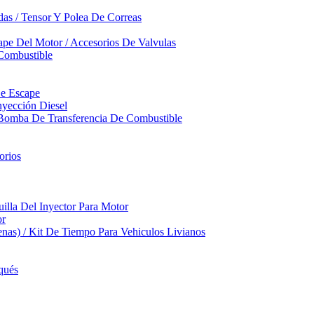
das / Tensor Y Polea De Correas
pe Del Motor / Accesorios De Valvulas
Combustible
De Escape
yección Diesel
 Bomba De Transferencia De Combustible
orios
illa Del Inyector Para Motor
or
nas) / Kit De Tiempo Para Vehiculos Livianos
qués