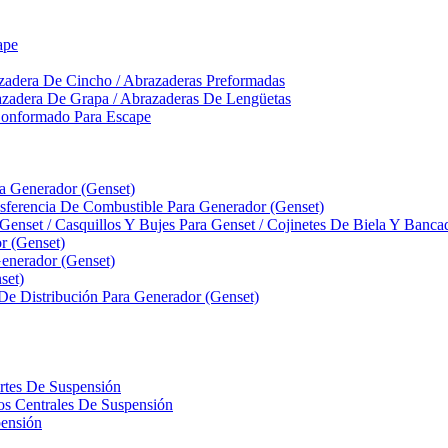
ape
zadera De Cincho / Abrazaderas Preformadas
azadera De Grapa / Abrazaderas De Lengüetas
Conformado Para Escape
ra Generador (Genset)
ferencia De Combustible Para Generador (Genset)
 Genset / Casquillos Y Bujes Para Genset / Cojinetes De Biela Y Banc
r (Genset)
nerador (Genset)
set)
 De Distribución Para Generador (Genset)
ortes De Suspensión
llos Centrales De Suspensión
pensión