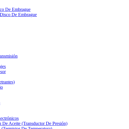
isco De Embrague
ra Disco De Embrague
ransmisión
ajes
sor
etrantes)
io
o
ectrónicos
n De Aceite (Transductor De Presión)
 (Termistor De Temperatura)