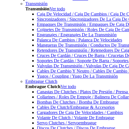
Transmisión
Transmisión
Ver todo
Caja De Velocidad / Caja De Cambios / Caja De 
Sincronizadores / Sincronizadores De La Caja De
Empaques De Transmisión / Empaques De Caja De
Cojinetes De Transmisión / Roles De Caja De Cam
Engranajes / Engranajes De La Transmisión
Palanca De Cambios / Palanca De Velocidades
Mangueras De Transmisión / Conductos De Trans
Retendores De Transmisión / Retenedores De Ca
Cruces De Cardán / Cruces De Barra / Crucetas 
Soportes De Cardán / Soporte De Barra / Soporte
Valvulas De Transmisión / Valvulas De Caja De C
Cables De Cambio Y Neutro / Cables De Cambio 
Yugos / Coupling / Yugo De La Transmisión
Embrague Clutch
Embrague Clutch
Ver todo
Canastas De Clutches / Platos De Presión / Prens
Collarines / Roles De Empuje / Balinera De Colla
Bombas De Clutches / Bomba De Embrague
Cables De Clutch/Embrague & Accesorios
Cargadores De Caja De Velocidades / Cambios
Volante De Clutch / Volante De Embrague
Servo Clutches / Servoembrague
Discos De Clutches / Discos De Embrague