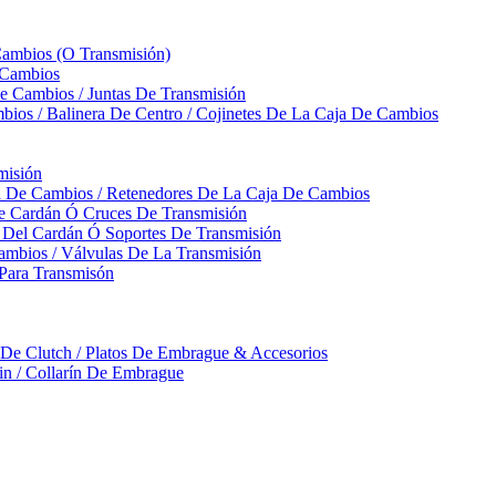
Cambios (O Transmisión)
 Cambios
 Cambios / Juntas De Transmisión
bios / Balinera De Centro / Cojinetes De La Caja De Cambios
misión
ja De Cambios / Retenedores De La Caja De Cambios
De Cardán Ó Cruces De Transmisión
s Del Cardán Ó Soportes De Transmisión
ambios / Válvulas De La Transmisión
Para Transmisón
a De Clutch / Platos De Embrague & Accesorios
rin / Collarín De Embrague