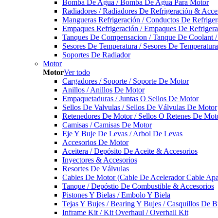
Bomba De Agua / Bomba De Agua Para Motor
Radiadores / Radiadores De Refrigeración & Acce
Mangueras Refrigeración / Conductos De Refriger
Empaques Refrigeración / Empaques De Refrigera
Tanques De Compensacion / Tanque De Coolant /
Sesores De Temperatura / Sesores De Temperatur
Soportes De Radiador
Motor
Motor
Ver todo
Cargadores / Soporte / Soporte De Motor
Anillos / Anillos De Motor
Empaquetaduras / Juntas O Sellos De Motor
Sellos De Valvulas / Sellos De Válvulas De Motor
Retenedores De Motor / Sellos O Retenes De Mot
Camisas / Camisas De Motor
Eje Y Buje De Levas / Arbol De Levas
Accesorios De Motor
Aceitera / Depósito De Aceite & Accesorios
Inyectores & Accesorios
Resortes De Válvulas
Cables De Motor (Cable De Acelerador Cable Ap
Tanque / Depóstio De Combustible & Accesorios
Pistones Y Bielas / Embolo Y Biela
Tejas Y Bujes / Bearing Y Bujes / Casquillos De B
Inframe Kit / Kit Overhaul / Overhall Kit