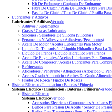
Kit De Embrague / Conjunto De Embrague
Fibra De Clutch / Pasta De Clutch / Fibra Para D
Pastilla De Clutch / Taco De Clutch / Pastilla Pa
Lubricantes Y Aditivos
Lubricantes Y Aditivos
Ver todo
Aditivos / Suplementos
Grasas / Grasas Lubricantes
Silicones / Selladores De Silicona (Siliconas)
Pegamentos Y Adhesivos / Adhesivos (Pegamentos)
Aceite De Motor / Aceites Lubricantes Para Motor
Liquido De Transmisión / Liquido Hidraulico Para La T
Liquido De Frenos / Liquido Hidraulico Para Frenos
Aceite De Engranajes / Aceites Lubricantes Para Engran
Aceite De Compresor / Aceites Lubricantes Para Compre
Refrigerantes
Aflojadores / Penetrante / Aflojadores (Aflojatodo O Pen
Aceites Grado Alimenticio / Aceites De Grado Alimentic
Fijador De Rosca / Fijador De Roscas
Sistema Eléctrico / Iluminación / Baterías / Fitinería
Sistema Eléctrico / Iluminación / Baterías / Fitinería
Ver tod
Sistema Eléctrico
Sistema Eléctrico
Ver todo
Accesorios Electricos / Componentes Auxiliares El
Bulbos Para Presion De Aceite / Sensor De Presió
Bulbos Para Temperatura / Sensor De Temperatura