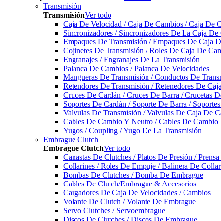
Transmisión
Transmisión
Ver todo
Caja De Velocidad / Caja De Cambios / Caja De 
Sincronizadores / Sincronizadores De La Caja De
Empaques De Transmisión / Empaques De Caja De
Cojinetes De Transmisión / Roles De Caja De Cam
Engranajes / Engranajes De La Transmisión
Palanca De Cambios / Palanca De Velocidades
Mangueras De Transmisión / Conductos De Trans
Retendores De Transmisión / Retenedores De Ca
Cruces De Cardán / Cruces De Barra / Crucetas 
Soportes De Cardán / Soporte De Barra / Soporte
Valvulas De Transmisión / Valvulas De Caja De C
Cables De Cambio Y Neutro / Cables De Cambio 
Yugos / Coupling / Yugo De La Transmisión
Embrague Clutch
Embrague Clutch
Ver todo
Canastas De Clutches / Platos De Presión / Prens
Collarines / Roles De Empuje / Balinera De Colla
Bombas De Clutches / Bomba De Embrague
Cables De Clutch/Embrague & Accesorios
Cargadores De Caja De Velocidades / Cambios
Volante De Clutch / Volante De Embrague
Servo Clutches / Servoembrague
Discos De Clutches / Discos De Embrague