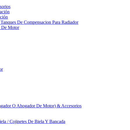
sorios
ación
ción
 Tanques De Compensacion Para Radiador
a De Motor
or
agador O Ahogador De Motor) & Accesorios
iela / Cojinetes De Biela Y Bancada