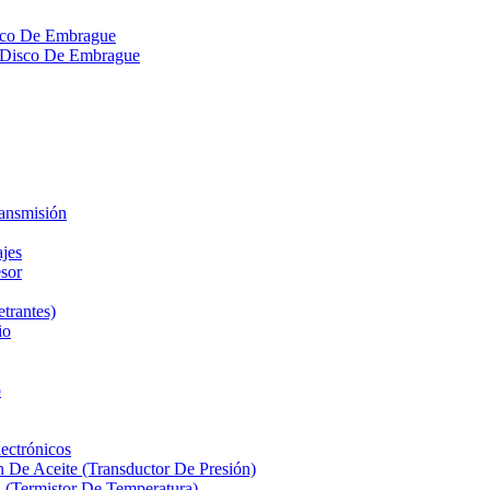
isco De Embrague
ra Disco De Embrague
ransmisión
ajes
sor
etrantes)
io
o
ectrónicos
n De Aceite (Transductor De Presión)
 (Termistor De Temperatura)