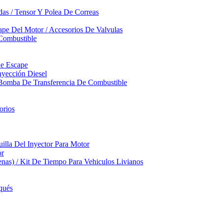
das / Tensor Y Polea De Correas
pe Del Motor / Accesorios De Valvulas
Combustible
De Escape
yección Diesel
 Bomba De Transferencia De Combustible
orios
illa Del Inyector Para Motor
or
nas) / Kit De Tiempo Para Vehiculos Livianos
qués