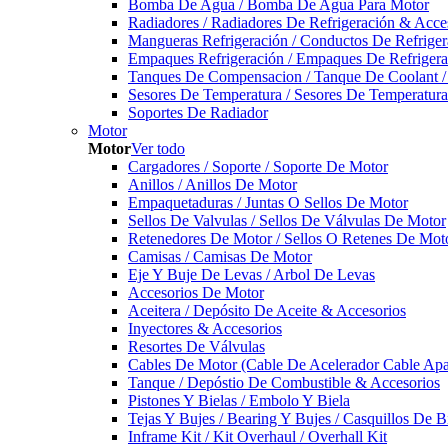
Bomba De Agua / Bomba De Agua Para Motor
Radiadores / Radiadores De Refrigeración & Acce
Mangueras Refrigeración / Conductos De Refriger
Empaques Refrigeración / Empaques De Refrigera
Tanques De Compensacion / Tanque De Coolant /
Sesores De Temperatura / Sesores De Temperatur
Soportes De Radiador
Motor
Motor
Ver todo
Cargadores / Soporte / Soporte De Motor
Anillos / Anillos De Motor
Empaquetaduras / Juntas O Sellos De Motor
Sellos De Valvulas / Sellos De Válvulas De Motor
Retenedores De Motor / Sellos O Retenes De Mot
Camisas / Camisas De Motor
Eje Y Buje De Levas / Arbol De Levas
Accesorios De Motor
Aceitera / Depósito De Aceite & Accesorios
Inyectores & Accesorios
Resortes De Válvulas
Cables De Motor (Cable De Acelerador Cable Ap
Tanque / Depóstio De Combustible & Accesorios
Pistones Y Bielas / Embolo Y Biela
Tejas Y Bujes / Bearing Y Bujes / Casquillos De B
Inframe Kit / Kit Overhaul / Overhall Kit