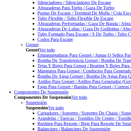
Silenciadores / Silenciadores De Escape
Abrazaderas Para Turbo / Gaza De Turbo
Puntas De Escape / Terminal De Mufla / Cola Esc
Tubo Flexible / Tubo Flexible De Escape
Abrazaderas Preformadas / Gaza De Banda / Abra
Abrazaderas De Lañas / Gaza De Guillotina / Abr
Tubo Formado Para Escape / S De Turbo / Tubo 
Codos Para Escape
Genset
Genset
Ver todo
Empaquetaduras Para Genset / Juntas O Sellos Pa
Bomba De Transferencia Genset / Bomba De Trans
Tejas Y Bujes Para Genset / Bearing Y Bujes Para
Manguera Para Genset / Conductos Para Generado
Bomba De Agua Genset / Bomba De Agua Para Ge
Anillos Para Genset / Anillos Para Generador (Gen
Fajas Para Genset / Bandas Para Genset / Correas
Componentes De Suspensión
Componentes De Suspensión
Ver todo
Suspensión
Suspensión
Ver todo
Cargadores / Soportes / Soportes De Chasis / Sop
Arandelas / Tuercas / Tornillos De Centro / Torni
Bushing Para Resorte / Buje Para Resorte De Sus
Balancines / Balancines De Suspensión