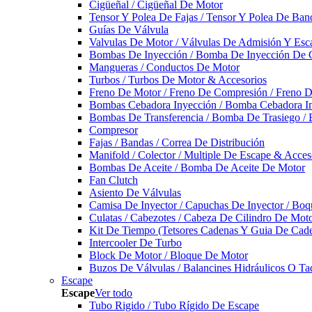
Cigüeñal / Cigüeñal De Motor
Tensor Y Polea De Fajas / Tensor Y Polea De Ban
Guías De Válvula
Valvulas De Motor / Válvulas De Admisión Y Esca
Bombas De Inyección / Bomba De Inyección De 
Mangueras / Conductos De Motor
Turbos / Turbos De Motor & Accesorios
Freno De Motor / Freno De Compresión / Freno 
Bombas Cebadora Inyección / Bomba Cebadora In
Bombas De Transferencia / Bomba De Trasiego /
Compresor
Fajas / Bandas / Correa De Distribución
Manifold / Colector / Multiple De Escape & Acces
Bombas De Aceite / Bomba De Aceite De Motor
Fan Clutch
Asiento De Válvulas
Camisa De Inyector / Capuchas De Inyector / Boqu
Culatas / Cabezotes / Cabeza De Cilindro De Mot
Kit De Tiempo (Tetsores Cadenas Y Guia De Cade
Intercooler De Turbo
Block De Motor / Bloque De Motor
Buzos De Válvulas / Balancines Hidráulicos O Ta
Escape
Escape
Ver todo
Tubo Rigido / Tubo Rígido De Escape