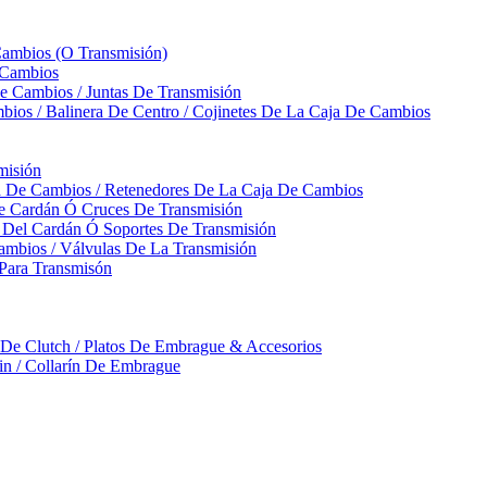
Cambios (O Transmisión)
 Cambios
 Cambios / Juntas De Transmisión
bios / Balinera De Centro / Cojinetes De La Caja De Cambios
misión
ja De Cambios / Retenedores De La Caja De Cambios
De Cardán Ó Cruces De Transmisión
s Del Cardán Ó Soportes De Transmisión
ambios / Válvulas De La Transmisión
Para Transmisón
a De Clutch / Platos De Embrague & Accesorios
rin / Collarín De Embrague