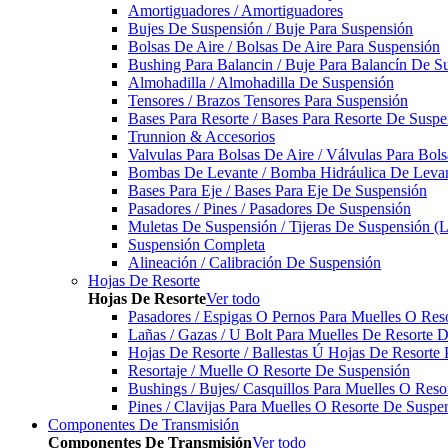
Amortiguadores / Amortiguadores
Bujes De Suspensión / Buje Para Suspensión
Bolsas De Aire / Bolsas De Aire Para Suspensión
Bushing Para Balancin / Buje Para Balancín De S
Almohadilla / Almohadilla De Suspensión
Tensores / Brazos Tensores Para Suspensión
Bases Para Resorte / Bases Para Resorte De Suspe
Trunnion & Accesorios
Valvulas Para Bolsas De Aire / Válvulas Para Bol
Bombas De Levante / Bomba Hidráulica De Leva
Bases Para Eje / Bases Para Eje De Suspensión
Pasadores / Pines / Pasadores De Suspensión
Muletas De Suspensión / Tijeras De Suspensión (L
Suspensión Completa
Alineación / Calibración De Suspensión
Hojas De Resorte
Hojas De Resorte
Ver todo
Pasadores / Espigas O Pernos Para Muelles O Res
Lañas / Gazas / U Bolt Para Muelles De Resorte 
Hojas De Resorte / Ballestas Ú Hojas De Resorte 
Resortaje / Muelle O Resorte De Suspensión
Bushings / Bujes/ Casquillos Para Muelles O Res
Pines / Clavijas Para Muelles O Resorte De Suspe
Componentes De Transmisión
Componentes De Transmisión
Ver todo