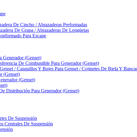
ape
zadera De Cincho / Abrazaderas Preformadas
azadera De Grapa / Abrazaderas De Lengüetas
Conformado Para Escape
ra Generador (Genset)
ferencia De Combustible Para Generador (Genset)
 Genset / Casquillos Y Bujes Para Genset / Cojinetes De Biela Y Banc
r (Genset)
nerador (Genset)
set)
 De Distribución Para Generador (Genset)
ortes De Suspensión
llos Centrales De Suspensión
pensión