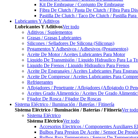
Kit De Embrague / Conjunto De Embrague
Fibra De Clutch / Pasta De Clutch / Fibra Para D
Pastilla De Clutch / Taco De Clutch / Pastilla Pa
Lubricantes Y Aditivos
Lubricantes Y Aditivos
Ver todo
Aditivos / Suplementos
Grasas / Grasas Lubricantes
Silicones / Selladores De Silicona (Siliconas)
Pegamentos Y Adhesivos / Adhesivos (Pegamentos)
Aceite De Motor / Aceites Lubricantes Para Motor
Liquido De Transmisión / Liquido Hidraulico Para La T
Liquido De Frenos / Liquido Hidraulico Para Frenos
Aceite De Engranajes / Aceites Lubricantes Para Engran
Aceite De Compresor / Aceites Lubricantes Para Compre
Refrigerantes
Aflojadores / Penetrante / Aflojadores (Aflojatodo O Pen
Aceites Grado Alimenticio / Aceites De Grado Alimentic
Fijador De Rosca / Fijador De Roscas
Sistema Eléctrico / Iluminación / Baterías / Fitinería
Sistema Eléctrico / Iluminación / Baterías / Fitinería
Ver tod
Sistema Eléctrico
Sistema Eléctrico
Ver todo
Accesorios Electricos / Componentes Auxiliares El
Bulbos Para Presion De Aceite / Sensor De Presió
Bulbos Para Temperatura / Sensor De Temperatura