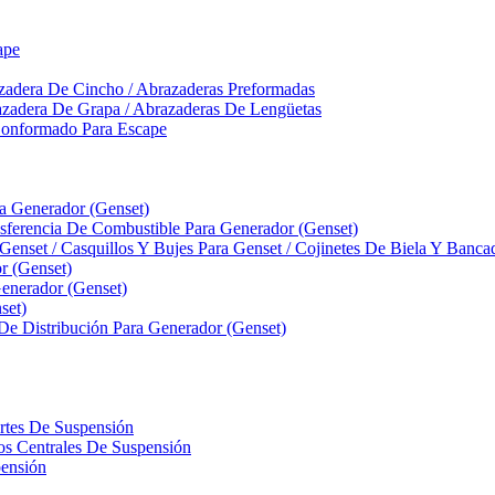
ape
zadera De Cincho / Abrazaderas Preformadas
azadera De Grapa / Abrazaderas De Lengüetas
Conformado Para Escape
ra Generador (Genset)
ferencia De Combustible Para Generador (Genset)
 Genset / Casquillos Y Bujes Para Genset / Cojinetes De Biela Y Banc
r (Genset)
nerador (Genset)
set)
 De Distribución Para Generador (Genset)
ortes De Suspensión
llos Centrales De Suspensión
pensión