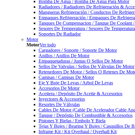
Bomba De Agua / Bomba De Agua Para Motor
Radiadores / Radiadores De Refrigeración & Acce
Mangueras Refrigeración / Conductos De Refriger
Empaques Refrigeración / Empaques De Refrigera
Tanques De Compensacion / Tanque De Coolant /
Sesores De Temperatura / Sesores De Temperatur
Soportes De Radiador
Motor
Motor
Ver todo
Cargadores / Soporte / Soporte De Motor
Anillos / Anillos De Motor
Empaquetaduras / Juntas O Sellos De Motor
Sellos De Valvulas / Sellos De Válvulas De Motor
Retenedores De Motor / Sellos O Retenes De Mot
Camisas / Camisas De Motor
Eje Y Buje De Levas / Arbol De Levas
Accesorios De Motor
Aceitera / Depósito De Aceite & Accesorios
Inyectores & Accesorios
Resortes De Válvulas
Cables De Motor (Cable De Acelerador Cable Ap
Tanque / Depóstio De Combustible & Accesorios
Pistones Y Bielas / Embolo Y Biela
Tejas Y Bujes / Bearing Y Bujes / Casquillos De B
Inframe Kit / Kit Overhaul / Overhall Kit