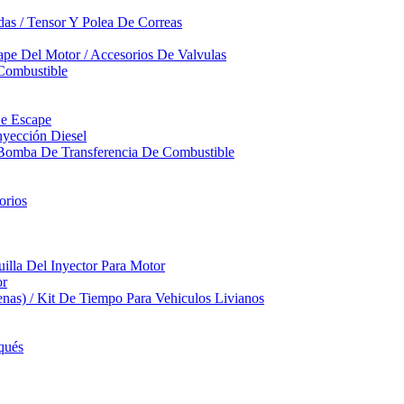
das / Tensor Y Polea De Correas
pe Del Motor / Accesorios De Valvulas
Combustible
De Escape
yección Diesel
 Bomba De Transferencia De Combustible
orios
illa Del Inyector Para Motor
or
nas) / Kit De Tiempo Para Vehiculos Livianos
qués