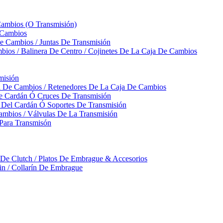
Cambios (O Transmisión)
 Cambios
 Cambios / Juntas De Transmisión
bios / Balinera De Centro / Cojinetes De La Caja De Cambios
misión
ja De Cambios / Retenedores De La Caja De Cambios
De Cardán Ó Cruces De Transmisión
s Del Cardán Ó Soportes De Transmisión
ambios / Válvulas De La Transmisión
Para Transmisón
a De Clutch / Platos De Embrague & Accesorios
rin / Collarín De Embrague