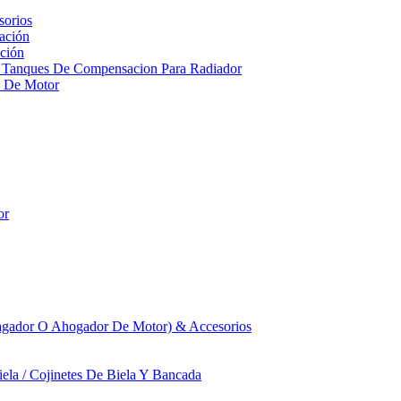
sorios
ación
ción
 Tanques De Compensacion Para Radiador
a De Motor
or
agador O Ahogador De Motor) & Accesorios
iela / Cojinetes De Biela Y Bancada