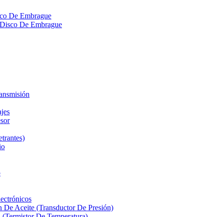
isco De Embrague
ra Disco De Embrague
ransmisión
ajes
sor
etrantes)
io
o
ectrónicos
n De Aceite (Transductor De Presión)
 (Termistor De Temperatura)