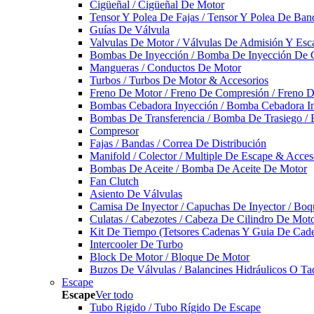
Cigüeñal / Cigüeñal De Motor
Tensor Y Polea De Fajas / Tensor Y Polea De Ban
Guías De Válvula
Valvulas De Motor / Válvulas De Admisión Y Esca
Bombas De Inyección / Bomba De Inyección De 
Mangueras / Conductos De Motor
Turbos / Turbos De Motor & Accesorios
Freno De Motor / Freno De Compresión / Freno 
Bombas Cebadora Inyección / Bomba Cebadora In
Bombas De Transferencia / Bomba De Trasiego /
Compresor
Fajas / Bandas / Correa De Distribución
Manifold / Colector / Multiple De Escape & Acces
Bombas De Aceite / Bomba De Aceite De Motor
Fan Clutch
Asiento De Válvulas
Camisa De Inyector / Capuchas De Inyector / Boqu
Culatas / Cabezotes / Cabeza De Cilindro De Mot
Kit De Tiempo (Tetsores Cadenas Y Guia De Cade
Intercooler De Turbo
Block De Motor / Bloque De Motor
Buzos De Válvulas / Balancines Hidráulicos O Ta
Escape
Escape
Ver todo
Tubo Rigido / Tubo Rígido De Escape