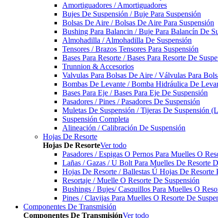
Amortiguadores / Amortiguadores
Bujes De Suspensión / Buje Para Suspensión
Bolsas De Aire / Bolsas De Aire Para Suspensión
Bushing Para Balancin / Buje Para Balancín De S
Almohadilla / Almohadilla De Suspensión
Tensores / Brazos Tensores Para Suspensión
Bases Para Resorte / Bases Para Resorte De Suspe
Trunnion & Accesorios
Valvulas Para Bolsas De Aire / Válvulas Para Bol
Bombas De Levante / Bomba Hidráulica De Leva
Bases Para Eje / Bases Para Eje De Suspensión
Pasadores / Pines / Pasadores De Suspensión
Muletas De Suspensión / Tijeras De Suspensión (L
Suspensión Completa
Alineación / Calibración De Suspensión
Hojas De Resorte
Hojas De Resorte
Ver todo
Pasadores / Espigas O Pernos Para Muelles O Res
Lañas / Gazas / U Bolt Para Muelles De Resorte 
Hojas De Resorte / Ballestas Ú Hojas De Resorte 
Resortaje / Muelle O Resorte De Suspensión
Bushings / Bujes/ Casquillos Para Muelles O Res
Pines / Clavijas Para Muelles O Resorte De Suspe
Componentes De Transmisión
Componentes De Transmisión
Ver todo