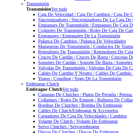
Transmisión
Transmisión
Ver todo
Caja De Velocidad / Caja De Cambios / Caja De 
Sincronizadores / Sincronizadores De La Caja De
Empaques De Transmisión / Empaques De Caja De
Cojinetes De Transmisión / Roles De Caja De Cam
Engranajes / Engranajes De La Transmisión
Palanca De Cambios / Palanca De Velocidades
Mangueras De Transmisión / Conductos De Trans
Retendores De Transmisión / Retenedores De Ca
Cruces De Cardán / Cruces De Barra / Crucetas 
Soportes De Cardán / Soporte De Barra / Soporte
Valvulas De Transmisión / Valvulas De Caja De C
Cables De Cambio Y Neutro / Cables De Cambio 
Yugos / Coupling / Yugo De La Transmisión
Embrague Clutch
Embrague Clutch
Ver todo
Canastas De Clutches / Platos De Presión / Prens
Collarines / Roles De Empuje / Balinera De Colla
Bombas De Clutches / Bomba De Embrague
Cables De Clutch/Embrague & Accesorios
Cargadores De Caja De Velocidades / Cambios
Volante De Clutch / Volante De Embrague
Servo Clutches / Servoembrague
Discos De Clutches / Discos De Embrague