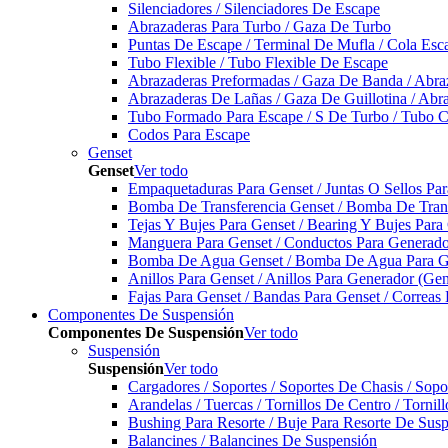
Silenciadores / Silenciadores De Escape
Abrazaderas Para Turbo / Gaza De Turbo
Puntas De Escape / Terminal De Mufla / Cola Esc
Tubo Flexible / Tubo Flexible De Escape
Abrazaderas Preformadas / Gaza De Banda / Abra
Abrazaderas De Lañas / Gaza De Guillotina / Abr
Tubo Formado Para Escape / S De Turbo / Tubo 
Codos Para Escape
Genset
Genset
Ver todo
Empaquetaduras Para Genset / Juntas O Sellos Pa
Bomba De Transferencia Genset / Bomba De Trans
Tejas Y Bujes Para Genset / Bearing Y Bujes Para
Manguera Para Genset / Conductos Para Generado
Bomba De Agua Genset / Bomba De Agua Para Ge
Anillos Para Genset / Anillos Para Generador (Gen
Fajas Para Genset / Bandas Para Genset / Correas
Componentes De Suspensión
Componentes De Suspensión
Ver todo
Suspensión
Suspensión
Ver todo
Cargadores / Soportes / Soportes De Chasis / Sop
Arandelas / Tuercas / Tornillos De Centro / Torni
Bushing Para Resorte / Buje Para Resorte De Sus
Balancines / Balancines De Suspensión