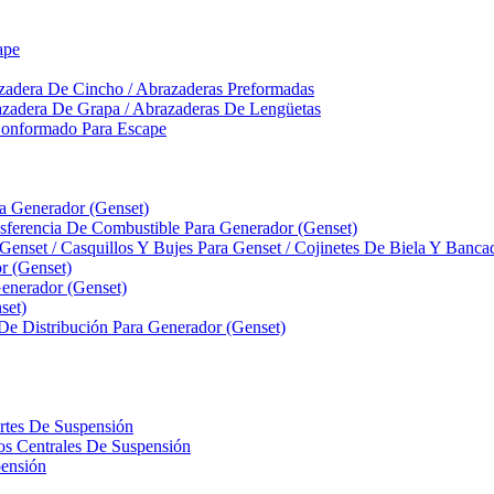
ape
zadera De Cincho / Abrazaderas Preformadas
azadera De Grapa / Abrazaderas De Lengüetas
Conformado Para Escape
ra Generador (Genset)
ferencia De Combustible Para Generador (Genset)
 Genset / Casquillos Y Bujes Para Genset / Cojinetes De Biela Y Banc
r (Genset)
nerador (Genset)
set)
 De Distribución Para Generador (Genset)
ortes De Suspensión
llos Centrales De Suspensión
pensión