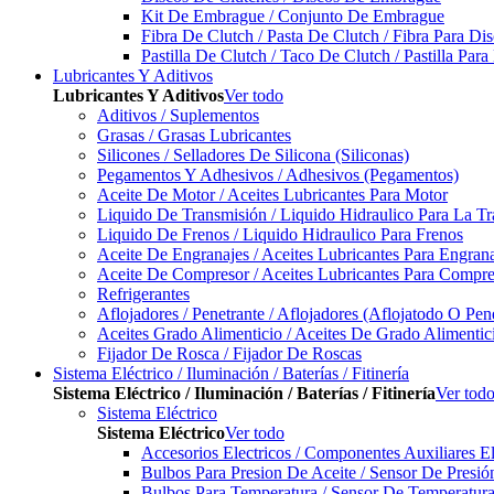
Kit De Embrague / Conjunto De Embrague
Fibra De Clutch / Pasta De Clutch / Fibra Para D
Pastilla De Clutch / Taco De Clutch / Pastilla Pa
Lubricantes Y Aditivos
Lubricantes Y Aditivos
Ver todo
Aditivos / Suplementos
Grasas / Grasas Lubricantes
Silicones / Selladores De Silicona (Siliconas)
Pegamentos Y Adhesivos / Adhesivos (Pegamentos)
Aceite De Motor / Aceites Lubricantes Para Motor
Liquido De Transmisión / Liquido Hidraulico Para La T
Liquido De Frenos / Liquido Hidraulico Para Frenos
Aceite De Engranajes / Aceites Lubricantes Para Engran
Aceite De Compresor / Aceites Lubricantes Para Compre
Refrigerantes
Aflojadores / Penetrante / Aflojadores (Aflojatodo O Pen
Aceites Grado Alimenticio / Aceites De Grado Alimentic
Fijador De Rosca / Fijador De Roscas
Sistema Eléctrico / Iluminación / Baterías / Fitinería
Sistema Eléctrico / Iluminación / Baterías / Fitinería
Ver tod
Sistema Eléctrico
Sistema Eléctrico
Ver todo
Accesorios Electricos / Componentes Auxiliares El
Bulbos Para Presion De Aceite / Sensor De Presió
Bulbos Para Temperatura / Sensor De Temperatura