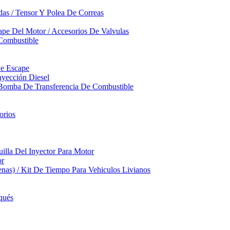
das / Tensor Y Polea De Correas
pe Del Motor / Accesorios De Valvulas
Combustible
De Escape
yección Diesel
 Bomba De Transferencia De Combustible
orios
illa Del Inyector Para Motor
or
nas) / Kit De Tiempo Para Vehiculos Livianos
qués