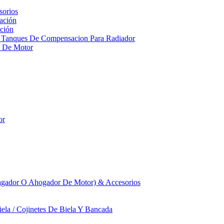
sorios
ación
ción
 Tanques De Compensacion Para Radiador
a De Motor
or
agador O Ahogador De Motor) & Accesorios
iela / Cojinetes De Biela Y Bancada