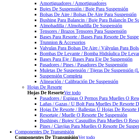
Amortiguadores / Amortiguadores
Bujes De Suspensión / Buje Para Suspensión
Bolsas De Aire / Bolsas De Aire Para Suspensión
Bushing Para Balancin / Buje Para Balancín De S
Almohadilla / Almohadilla De Suspensión
Tensores / Brazos Tensores Para Suspensión
Bases Para Resorte / Bases Para Resorte De Suspe
Trunnion & Accesorios
Valvulas Para Bolsas De Aire / Válvulas Para Bol
Bombas De Levante / Bomba Hidráulica De Leva
Bases Para Eje / Bases Para Eje De Suspensión
Pasadores / Pines / Pasadores De Suspensión
Muletas De Suspensión / Tijeras De Suspensión (L
Suspensión Completa
Alineación / Calibración De Suspensión
Hojas De Resorte
Hojas De Resorte
Ver todo
Pasadores / Espigas O Pernos Para Muelles O Res
Lañas / Gazas / U Bolt Para Muelles De Resorte 
Hojas De Resorte / Ballestas Ú Hojas De Resorte 
Resortaje / Muelle O Resorte De Suspensión
Bushings / Bujes/ Casquillos Para Muelles O Res
Pines / Clavijas Para Muelles O Resorte De Suspe
Componentes De Transmisión
Componentes De Transmisión
Ver todo