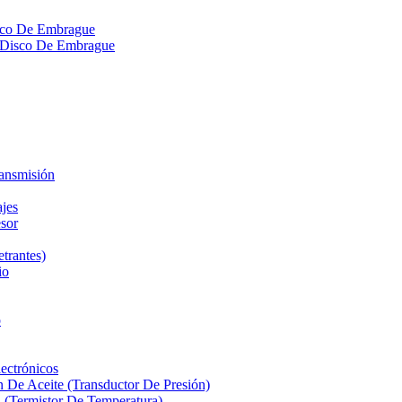
isco De Embrague
ra Disco De Embrague
ransmisión
ajes
sor
etrantes)
io
o
ectrónicos
n De Aceite (Transductor De Presión)
 (Termistor De Temperatura)