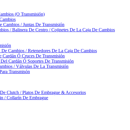
Cambios (O Transmisión)
 Cambios
 Cambios / Juntas De Transmisión
bios / Balinera De Centro / Cojinetes De La Caja De Cambios
misión
ja De Cambios / Retenedores De La Caja De Cambios
De Cardán Ó Cruces De Transmisión
s Del Cardán Ó Soportes De Transmisión
ambios / Válvulas De La Transmisión
Para Transmisón
a De Clutch / Platos De Embrague & Accesorios
rin / Collarín De Embrague