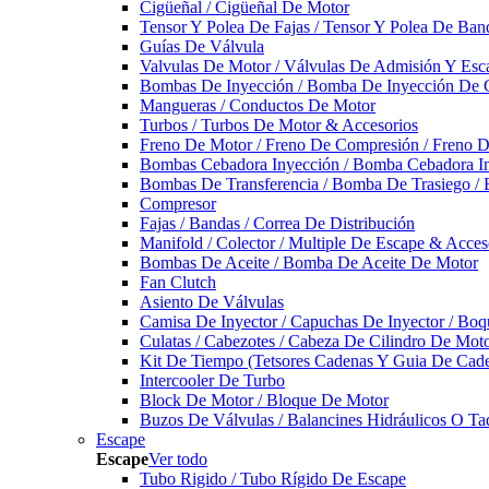
Cigüeñal / Cigüeñal De Motor
Tensor Y Polea De Fajas / Tensor Y Polea De Ban
Guías De Válvula
Valvulas De Motor / Válvulas De Admisión Y Esca
Bombas De Inyección / Bomba De Inyección De 
Mangueras / Conductos De Motor
Turbos / Turbos De Motor & Accesorios
Freno De Motor / Freno De Compresión / Freno 
Bombas Cebadora Inyección / Bomba Cebadora In
Bombas De Transferencia / Bomba De Trasiego /
Compresor
Fajas / Bandas / Correa De Distribución
Manifold / Colector / Multiple De Escape & Acces
Bombas De Aceite / Bomba De Aceite De Motor
Fan Clutch
Asiento De Válvulas
Camisa De Inyector / Capuchas De Inyector / Boqu
Culatas / Cabezotes / Cabeza De Cilindro De Mot
Kit De Tiempo (Tetsores Cadenas Y Guia De Cade
Intercooler De Turbo
Block De Motor / Bloque De Motor
Buzos De Válvulas / Balancines Hidráulicos O Ta
Escape
Escape
Ver todo
Tubo Rigido / Tubo Rígido De Escape