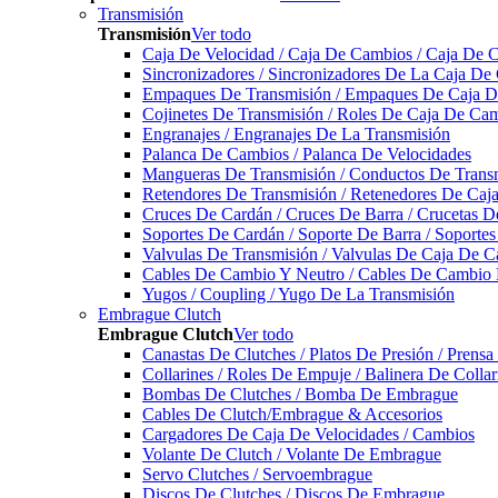
Transmisión
Transmisión
Ver todo
Caja De Velocidad / Caja De Cambios / Caja De 
Sincronizadores / Sincronizadores De La Caja De
Empaques De Transmisión / Empaques De Caja De
Cojinetes De Transmisión / Roles De Caja De Cam
Engranajes / Engranajes De La Transmisión
Palanca De Cambios / Palanca De Velocidades
Mangueras De Transmisión / Conductos De Trans
Retendores De Transmisión / Retenedores De Ca
Cruces De Cardán / Cruces De Barra / Crucetas 
Soportes De Cardán / Soporte De Barra / Soporte
Valvulas De Transmisión / Valvulas De Caja De C
Cables De Cambio Y Neutro / Cables De Cambio 
Yugos / Coupling / Yugo De La Transmisión
Embrague Clutch
Embrague Clutch
Ver todo
Canastas De Clutches / Platos De Presión / Prens
Collarines / Roles De Empuje / Balinera De Colla
Bombas De Clutches / Bomba De Embrague
Cables De Clutch/Embrague & Accesorios
Cargadores De Caja De Velocidades / Cambios
Volante De Clutch / Volante De Embrague
Servo Clutches / Servoembrague
Discos De Clutches / Discos De Embrague