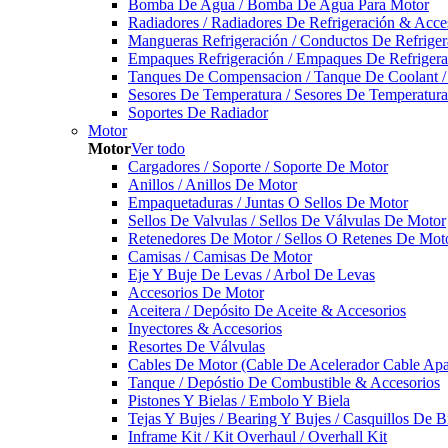
Bomba De Agua / Bomba De Agua Para Motor
Radiadores / Radiadores De Refrigeración & Acce
Mangueras Refrigeración / Conductos De Refriger
Empaques Refrigeración / Empaques De Refrigera
Tanques De Compensacion / Tanque De Coolant /
Sesores De Temperatura / Sesores De Temperatur
Soportes De Radiador
Motor
Motor
Ver todo
Cargadores / Soporte / Soporte De Motor
Anillos / Anillos De Motor
Empaquetaduras / Juntas O Sellos De Motor
Sellos De Valvulas / Sellos De Válvulas De Motor
Retenedores De Motor / Sellos O Retenes De Mot
Camisas / Camisas De Motor
Eje Y Buje De Levas / Arbol De Levas
Accesorios De Motor
Aceitera / Depósito De Aceite & Accesorios
Inyectores & Accesorios
Resortes De Válvulas
Cables De Motor (Cable De Acelerador Cable Ap
Tanque / Depóstio De Combustible & Accesorios
Pistones Y Bielas / Embolo Y Biela
Tejas Y Bujes / Bearing Y Bujes / Casquillos De B
Inframe Kit / Kit Overhaul / Overhall Kit