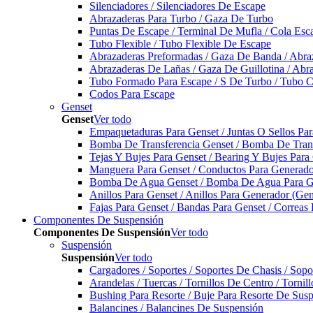
Silenciadores / Silenciadores De Escape
Abrazaderas Para Turbo / Gaza De Turbo
Puntas De Escape / Terminal De Mufla / Cola Esc
Tubo Flexible / Tubo Flexible De Escape
Abrazaderas Preformadas / Gaza De Banda / Abra
Abrazaderas De Lañas / Gaza De Guillotina / Abr
Tubo Formado Para Escape / S De Turbo / Tubo 
Codos Para Escape
Genset
Genset
Ver todo
Empaquetaduras Para Genset / Juntas O Sellos Pa
Bomba De Transferencia Genset / Bomba De Trans
Tejas Y Bujes Para Genset / Bearing Y Bujes Para
Manguera Para Genset / Conductos Para Generado
Bomba De Agua Genset / Bomba De Agua Para Ge
Anillos Para Genset / Anillos Para Generador (Gen
Fajas Para Genset / Bandas Para Genset / Correas
Componentes De Suspensión
Componentes De Suspensión
Ver todo
Suspensión
Suspensión
Ver todo
Cargadores / Soportes / Soportes De Chasis / Sop
Arandelas / Tuercas / Tornillos De Centro / Torni
Bushing Para Resorte / Buje Para Resorte De Sus
Balancines / Balancines De Suspensión