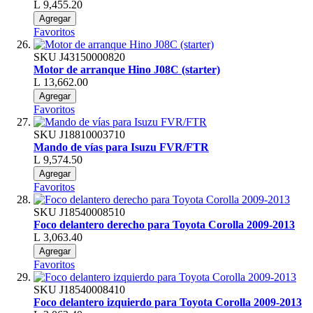
L 9,455.20
Agregar
Favoritos
SKU
J43150000820
Motor de arranque Hino J08C (starter)
L 13,662.00
Agregar
Favoritos
SKU
J18810003710
Mando de vías para Isuzu FVR/FTR
L 9,574.50
Agregar
Favoritos
SKU
J18540008510
Foco delantero derecho para Toyota Corolla 2009-2013
L 3,063.40
Agregar
Favoritos
SKU
J18540008410
Foco delantero izquierdo para Toyota Corolla 2009-2013