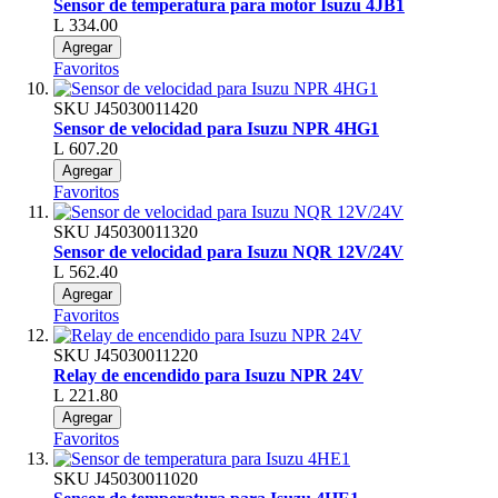
Sensor de temperatura para motor Isuzu 4JB1
L 334.00
Agregar
Favoritos
SKU
J45030011420
Sensor de velocidad para Isuzu NPR 4HG1
L 607.20
Agregar
Favoritos
SKU
J45030011320
Sensor de velocidad para Isuzu NQR 12V/24V
L 562.40
Agregar
Favoritos
SKU
J45030011220
Relay de encendido para Isuzu NPR 24V
L 221.80
Agregar
Favoritos
SKU
J45030011020