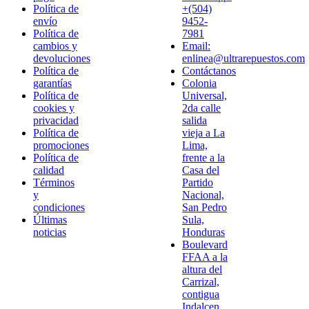
Política de
+(504)
envío
9452-
Política de
7981
cambios y
Email:
devoluciones
enlinea@ultrarepuestos.com
Política de
Contáctanos
garantías
Colonia
Política de
Universal,
cookies y
2da calle
privacidad
salida
Política de
vieja a La
promociones
Lima,
Política de
frente a la
calidad
Casa del
Términos
Partido
y
Nacional,
condiciones
San Pedro
Últimas
Sula,
noticias
Honduras
Boulevard
FFAA a la
altura del
Carrizal,
contigua
Indalcen