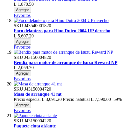
L 1,870.50
Agregar
Favoritos
SKU
J43540001820
Foco delantero para Hino Dutro 2004 UP derecho
L 5,607.20
Agregar
Favoritos
SKU
J43150004820
Bendix para motor de arranque de Isuzu Reward NP
L 2,059.70
Agregar
Favoritos
SKU
J43150004720
Masa de arranque 41 mt
Precio especial
L 3,091.20
Precio habitual
L 7,590.00
-59%
Agregar
Favoritos
SKU
J43150004220
Paquete cinta aislante