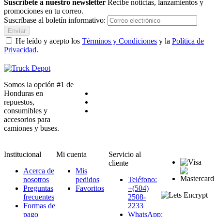
Suscríbete a nuestro newsletter
Recibe noticias, lanzamientos y
promociones en tu correo.
Suscríbase al boletín informativo:
Enviar
He leído y acepto los
Términos y Condiciones
y la
Política de
Privacidad
.
Somos la opción #1 de
Honduras en
repuestos,
consumibles y
accesorios para
camiones y buses.
Institucional
Mi cuenta
Servicio al
cliente
Acerca de
Mis
nosotros
pedidos
Teléfono:
Preguntas
Favoritos
+(504)
frecuentes
2508-
Formas de
2233
pago
WhatsApp: