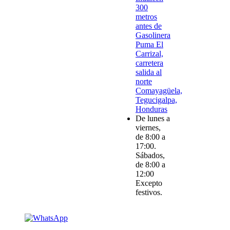
300
metros
antes de
Gasolinera
Puma El
Carrizal,
carretera
salida al
norte
Comayagüela,
Tegucigalpa,
Honduras
De lunes a
viernes,
de 8:00 a
17:00.
Sábados,
de 8:00 a
12:00
Excepto
festivos.