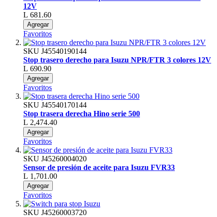
12V
L 681.60
Agregar
Favoritos
SKU
J45540190144
Stop trasero derecho para Isuzu NPR/FTR 3 colores 12V
L 690.90
Agregar
Favoritos
SKU
J45540170144
Stop trasera derecha Hino serie 500
L 2,474.40
Agregar
Favoritos
SKU
J45260004020
Sensor de presión de aceite para Isuzu FVR33
L 1,701.00
Agregar
Favoritos
SKU
J45260003720