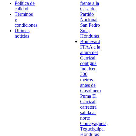
Política de
frente a la
calidad
Casa del
Términos
Partido
y
Nacional,
condiciones
San Pedro
Últimas
Sula,
noticias
Honduras
Boulevard
FFAA a la
altura del
Carrizal,
contigua
Indalcen
300
metros
antes de
Gasolinera
Puma El
Carrizal,
carretera
salida al
norte
Comayagüela,
Tegucigalpa,
Honduras