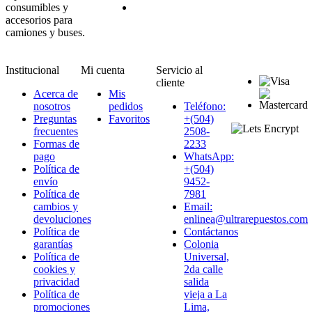
consumibles y
accesorios para
camiones y buses.
Institucional
Mi cuenta
Servicio al
cliente
Acerca de
Mis
nosotros
pedidos
Teléfono:
Preguntas
Favoritos
+(504)
frecuentes
2508-
Formas de
2233
pago
WhatsApp:
Política de
+(504)
envío
9452-
Política de
7981
cambios y
Email:
devoluciones
enlinea@ultrarepuestos.com
Política de
Contáctanos
garantías
Colonia
Política de
Universal,
cookies y
2da calle
privacidad
salida
Política de
vieja a La
promociones
Lima,