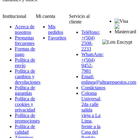
Institucional
Mi cuenta
Servicio al
cliente
Acerca de
Mis
nosotros
pedidos
Teléfono:
Preguntas
Favoritos
+(504)
frecuentes
2508-
Formas de
2233
pago
WhatsApp:
Política de
+(504)
envío
9452-
Política de
7981
cambios y
Email:
devoluciones
enlinea@ultrarepuestos.com
Política de
Contáctanos
garantías
Colonia
Política de
Universal,
cookies y
2da calle
privacidad
salida
Política de
vieja a La
promociones
Lima,
Política de
frente a la
calidad
Casa del
Términos
Partido