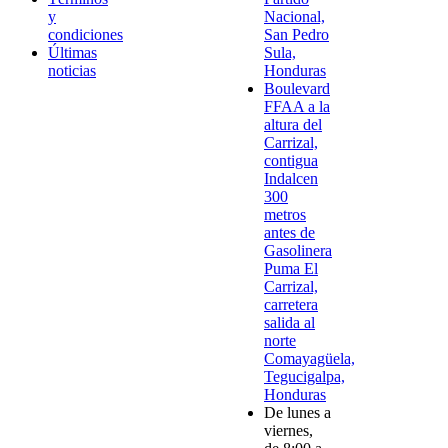
y
Nacional,
condiciones
San Pedro
Últimas
Sula,
noticias
Honduras
Boulevard
FFAA a la
altura del
Carrizal,
contigua
Indalcen
300
metros
antes de
Gasolinera
Puma El
Carrizal,
carretera
salida al
norte
Comayagüela,
Tegucigalpa,
Honduras
De lunes a
viernes,