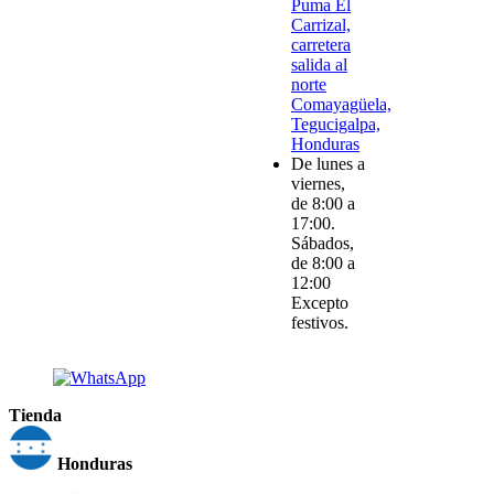
Puma El
Carrizal,
carretera
salida al
norte
Comayagüela,
Tegucigalpa,
Honduras
De lunes a
viernes,
de 8:00 a
17:00.
Sábados,
de 8:00 a
12:00
Excepto
festivos.
Tienda
Honduras