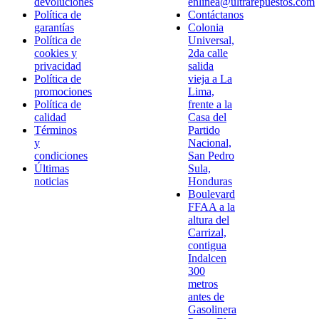
devoluciones
enlinea@ultrarepuestos.com
Política de
Contáctanos
garantías
Colonia
Política de
Universal,
cookies y
2da calle
privacidad
salida
Política de
vieja a La
promociones
Lima,
Política de
frente a la
calidad
Casa del
Términos
Partido
y
Nacional,
condiciones
San Pedro
Últimas
Sula,
noticias
Honduras
Boulevard
FFAA a la
altura del
Carrizal,
contigua
Indalcen
300
metros
antes de
Gasolinera