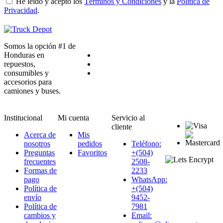
He leído y acepto los
Términos y Condiciones
y la
Política de
Privacidad
.
Somos la opción #1 de
Honduras en
repuestos,
consumibles y
accesorios para
camiones y buses.
Institucional
Mi cuenta
Servicio al
cliente
Acerca de
Mis
nosotros
pedidos
Teléfono:
Preguntas
Favoritos
+(504)
frecuentes
2508-
Formas de
2233
pago
WhatsApp:
Política de
+(504)
envío
9452-
Política de
7981
cambios y
Email: