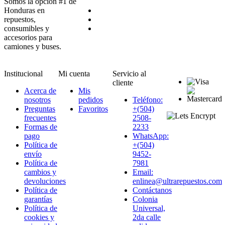
Somos la opción #1 de
Honduras en
repuestos,
consumibles y
accesorios para
camiones y buses.
Institucional
Mi cuenta
Servicio al
cliente
Acerca de
Mis
nosotros
pedidos
Teléfono:
Preguntas
Favoritos
+(504)
frecuentes
2508-
Formas de
2233
pago
WhatsApp:
Política de
+(504)
envío
9452-
Política de
7981
cambios y
Email:
devoluciones
enlinea@ultrarepuestos.com
Política de
Contáctanos
garantías
Colonia
Política de
Universal,
cookies y
2da calle