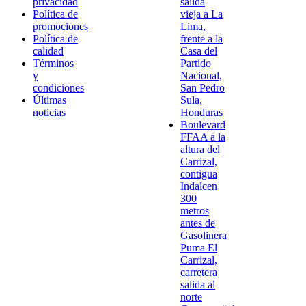
privacidad
salida
Política de
vieja a La
promociones
Lima,
Política de
frente a la
calidad
Casa del
Términos
Partido
y
Nacional,
condiciones
San Pedro
Últimas
Sula,
noticias
Honduras
Boulevard
FFAA a la
altura del
Carrizal,
contigua
Indalcen
300
metros
antes de
Gasolinera
Puma El
Carrizal,
carretera
salida al
norte