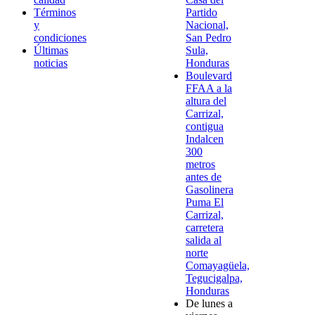
Términos
Partido
y
Nacional,
condiciones
San Pedro
Últimas
Sula,
noticias
Honduras
Boulevard
FFAA a la
altura del
Carrizal,
contigua
Indalcen
300
metros
antes de
Gasolinera
Puma El
Carrizal,
carretera
salida al
norte
Comayagüela,
Tegucigalpa,
Honduras
De lunes a