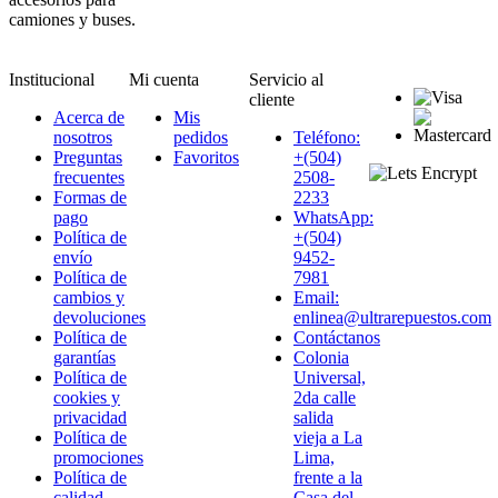
camiones y buses.
Institucional
Mi cuenta
Servicio al
cliente
Acerca de
Mis
nosotros
pedidos
Teléfono:
Preguntas
Favoritos
+(504)
frecuentes
2508-
Formas de
2233
pago
WhatsApp:
Política de
+(504)
envío
9452-
Política de
7981
cambios y
Email:
devoluciones
enlinea@ultrarepuestos.com
Política de
Contáctanos
garantías
Colonia
Política de
Universal,
cookies y
2da calle
privacidad
salida
Política de
vieja a La
promociones
Lima,
Política de
frente a la
calidad
Casa del