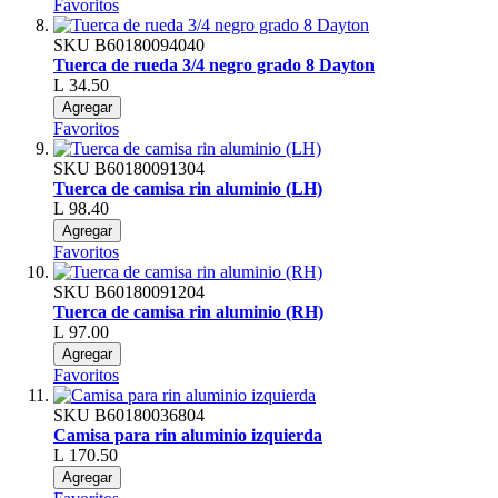
Favoritos
SKU
B60180094040
Tuerca de rueda 3/4 negro grado 8 Dayton
L 34.50
Agregar
Favoritos
SKU
B60180091304
Tuerca de camisa rin aluminio (LH)
L 98.40
Agregar
Favoritos
SKU
B60180091204
Tuerca de camisa rin aluminio (RH)
L 97.00
Agregar
Favoritos
SKU
B60180036804
Camisa para rin aluminio izquierda
L 170.50
Agregar