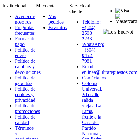
Institucional
Mi cuenta
Servicio al
cliente
Acerca de
Mis
nosotros
pedidos
Teléfono:
Preguntas
Favoritos
+(504)
frecuentes
2508-
Formas de
2233
pago
WhatsApp:
Política de
+(504)
envío
9452-
Política de
7981
cambios y
Email:
devoluciones
enlinea@ultrarepuestos.com
Política de
Contáctanos
garantías
Colonia
Política de
Universal,
cookies y
2da calle
privacidad
salida
Política de
vieja a La
promociones
Lima,
Política de
frente a la
calidad
Casa del
Términos
Partido
y
Nacional,