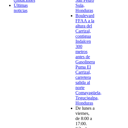
condiciones
San Pedro
Últimas
Sula,
noticias
Honduras
Boulevard
FFAA a la
altura del
Carrizal,
contigua
Indalcen
300
metros
antes de
Gasolinera
Puma El
Carrizal,
carretera
salida al
norte
Comayagüela,
Tegucigalpa,
Honduras
De lunes a
viernes,
de 8:00 a
17:00.