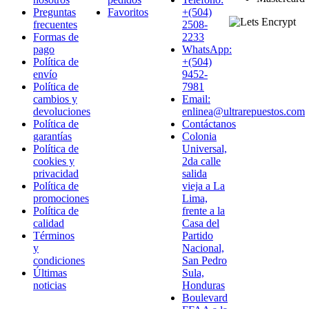
Preguntas
Favoritos
+(504)
frecuentes
2508-
Formas de
2233
pago
WhatsApp:
Política de
+(504)
envío
9452-
Política de
7981
cambios y
Email:
devoluciones
enlinea@ultrarepuestos.com
Política de
Contáctanos
garantías
Colonia
Política de
Universal,
cookies y
2da calle
privacidad
salida
Política de
vieja a La
promociones
Lima,
Política de
frente a la
calidad
Casa del
Términos
Partido
y
Nacional,
condiciones
San Pedro
Últimas
Sula,
noticias
Honduras
Boulevard