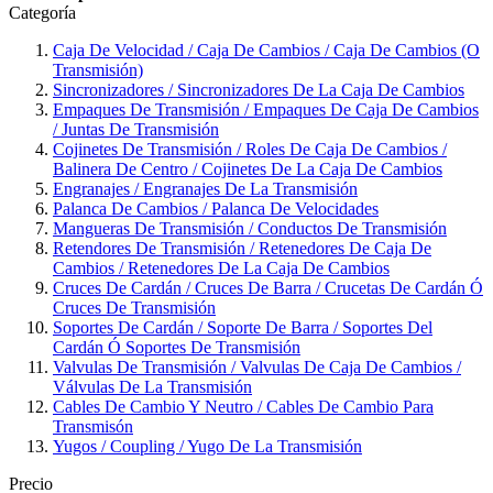
Categoría
Caja De Velocidad / Caja De Cambios / Caja De Cambios (O
Transmisión)
Sincronizadores / Sincronizadores De La Caja De Cambios
Empaques De Transmisión / Empaques De Caja De Cambios
/ Juntas De Transmisión
Cojinetes De Transmisión / Roles De Caja De Cambios /
Balinera De Centro / Cojinetes De La Caja De Cambios
Engranajes / Engranajes De La Transmisión
Palanca De Cambios / Palanca De Velocidades
Mangueras De Transmisión / Conductos De Transmisión
Retendores De Transmisión / Retenedores De Caja De
Cambios / Retenedores De La Caja De Cambios
Cruces De Cardán / Cruces De Barra / Crucetas De Cardán Ó
Cruces De Transmisión
Soportes De Cardán / Soporte De Barra / Soportes Del
Cardán Ó Soportes De Transmisión
Valvulas De Transmisión / Valvulas De Caja De Cambios /
Válvulas De La Transmisión
Cables De Cambio Y Neutro / Cables De Cambio Para
Transmisón
Yugos / Coupling / Yugo De La Transmisión
Precio