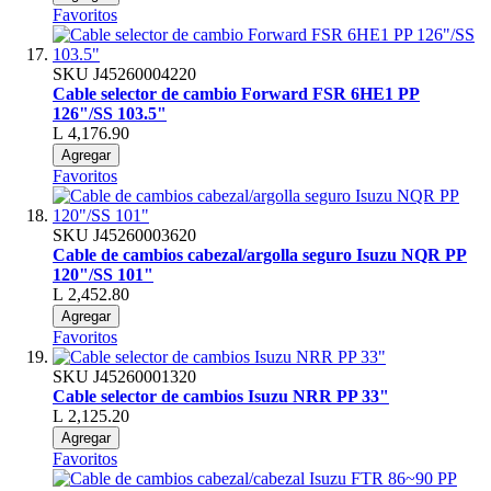
Favoritos
SKU
J45260004220
Cable selector de cambio Forward FSR 6HE1 PP
126"/SS 103.5"
L 4,176.90
Agregar
Favoritos
SKU
J45260003620
Cable de cambios cabezal/argolla seguro Isuzu NQR PP
120"/SS 101"
L 2,452.80
Agregar
Favoritos
SKU
J45260001320
Cable selector de cambios Isuzu NRR PP 33"
L 2,125.20
Agregar
Favoritos