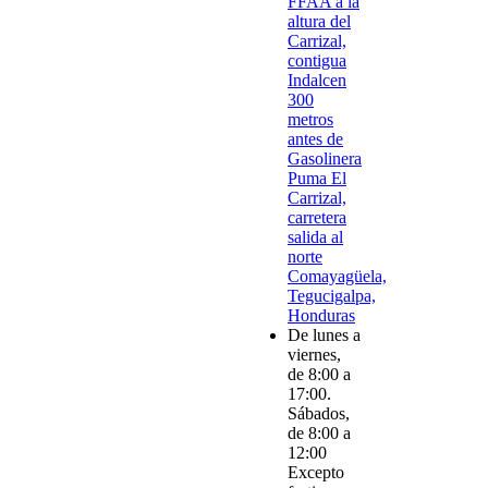
FFAA a la
altura del
Carrizal,
contigua
Indalcen
300
metros
antes de
Gasolinera
Puma El
Carrizal,
carretera
salida al
norte
Comayagüela,
Tegucigalpa,
Honduras
De lunes a
viernes,
de 8:00 a
17:00.
Sábados,
de 8:00 a
12:00
Excepto