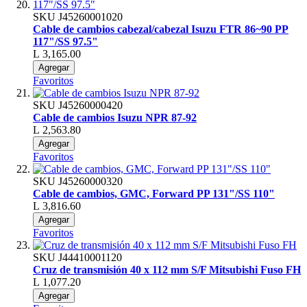
SKU
J45260001020
Cable de cambios cabezal/cabezal Isuzu FTR 86~90 PP
117"/SS 97.5"
L 3,165.00
Agregar
Favoritos
SKU
J45260000420
Cable de cambios Isuzu NPR 87-92
L 2,563.80
Agregar
Favoritos
SKU
J45260000320
Cable de cambios, GMC, Forward PP 131"/SS 110"
L 3,816.60
Agregar
Favoritos
SKU
J44410001120
Cruz de transmisión 40 x 112 mm S/F Mitsubishi Fuso FH
L 1,077.20
Agregar