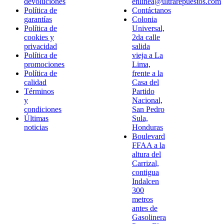
devoluciones
enlinea@ultrarepuestos.com
Política de
Contáctanos
garantías
Colonia
Política de
Universal,
cookies y
2da calle
privacidad
salida
Política de
vieja a La
promociones
Lima,
Política de
frente a la
calidad
Casa del
Términos
Partido
y
Nacional,
condiciones
San Pedro
Últimas
Sula,
noticias
Honduras
Boulevard
FFAA a la
altura del
Carrizal,
contigua
Indalcen
300
metros
antes de
Gasolinera