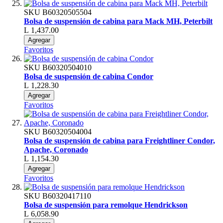
SKU
B60320505504
Bolsa de suspensión de cabina para Mack MH, Peterbilt
L 1,437.00
Agregar
Favoritos
SKU
B60320504010
Bolsa de suspensión de cabina Condor
L 1,228.30
Agregar
Favoritos
SKU
B60320504004
Bolsa de suspensión de cabina para Freightliner Condor,
Apache, Coronado
L 1,154.30
Agregar
Favoritos
SKU
B60320417110
Bolsa de suspensión para remolque Hendrickson
L 6,058.90