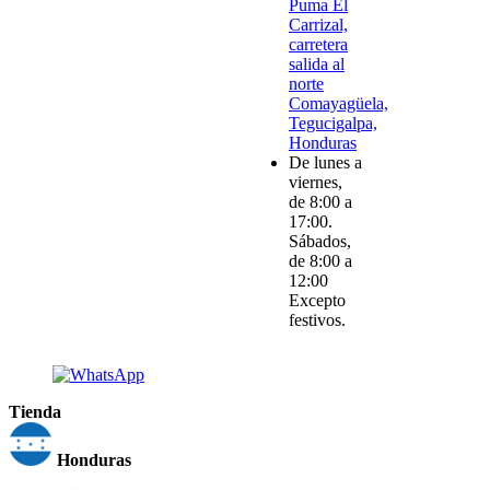
Puma El
Carrizal,
carretera
salida al
norte
Comayagüela,
Tegucigalpa,
Honduras
De lunes a
viernes,
de 8:00 a
17:00.
Sábados,
de 8:00 a
12:00
Excepto
festivos.
Tienda
Honduras