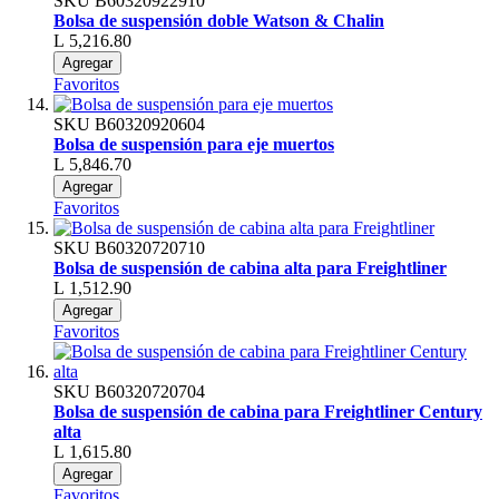
SKU
B60320922910
Bolsa de suspensión doble Watson & Chalin
L 5,216.80
Agregar
Favoritos
SKU
B60320920604
Bolsa de suspensión para eje muertos
L 5,846.70
Agregar
Favoritos
SKU
B60320720710
Bolsa de suspensión de cabina alta para Freightliner
L 1,512.90
Agregar
Favoritos
SKU
B60320720704
Bolsa de suspensión de cabina para Freightliner Century
alta
L 1,615.80
Agregar
Favoritos