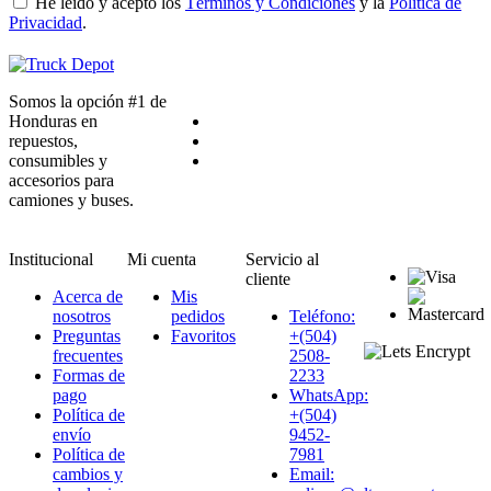
He leído y acepto los
Términos y Condiciones
y la
Política de
Privacidad
.
Somos la opción #1 de
Honduras en
repuestos,
consumibles y
accesorios para
camiones y buses.
Institucional
Mi cuenta
Servicio al
cliente
Acerca de
Mis
nosotros
pedidos
Teléfono:
Preguntas
Favoritos
+(504)
frecuentes
2508-
Formas de
2233
pago
WhatsApp:
Política de
+(504)
envío
9452-
Política de
7981
cambios y
Email: