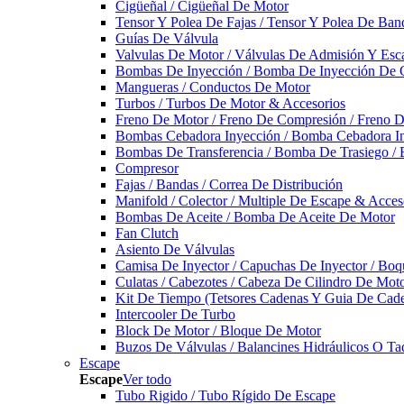
Cigüeñal / Cigüeñal De Motor
Tensor Y Polea De Fajas / Tensor Y Polea De Ban
Guías De Válvula
Valvulas De Motor / Válvulas De Admisión Y Esca
Bombas De Inyección / Bomba De Inyección De 
Mangueras / Conductos De Motor
Turbos / Turbos De Motor & Accesorios
Freno De Motor / Freno De Compresión / Freno 
Bombas Cebadora Inyección / Bomba Cebadora In
Bombas De Transferencia / Bomba De Trasiego /
Compresor
Fajas / Bandas / Correa De Distribución
Manifold / Colector / Multiple De Escape & Acces
Bombas De Aceite / Bomba De Aceite De Motor
Fan Clutch
Asiento De Válvulas
Camisa De Inyector / Capuchas De Inyector / Boqu
Culatas / Cabezotes / Cabeza De Cilindro De Mot
Kit De Tiempo (Tetsores Cadenas Y Guia De Cade
Intercooler De Turbo
Block De Motor / Bloque De Motor
Buzos De Válvulas / Balancines Hidráulicos O Ta
Escape
Escape
Ver todo
Tubo Rigido / Tubo Rígido De Escape