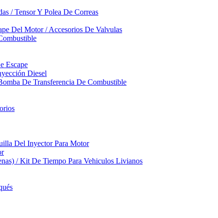
das / Tensor Y Polea De Correas
pe Del Motor / Accesorios De Valvulas
Combustible
De Escape
yección Diesel
 Bomba De Transferencia De Combustible
orios
illa Del Inyector Para Motor
or
nas) / Kit De Tiempo Para Vehiculos Livianos
qués