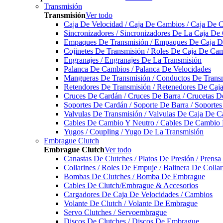
Transmisión
Transmisión
Ver todo
Caja De Velocidad / Caja De Cambios / Caja De 
Sincronizadores / Sincronizadores De La Caja De
Empaques De Transmisión / Empaques De Caja De
Cojinetes De Transmisión / Roles De Caja De Cam
Engranajes / Engranajes De La Transmisión
Palanca De Cambios / Palanca De Velocidades
Mangueras De Transmisión / Conductos De Trans
Retendores De Transmisión / Retenedores De Ca
Cruces De Cardán / Cruces De Barra / Crucetas 
Soportes De Cardán / Soporte De Barra / Soporte
Valvulas De Transmisión / Valvulas De Caja De C
Cables De Cambio Y Neutro / Cables De Cambio 
Yugos / Coupling / Yugo De La Transmisión
Embrague Clutch
Embrague Clutch
Ver todo
Canastas De Clutches / Platos De Presión / Prens
Collarines / Roles De Empuje / Balinera De Colla
Bombas De Clutches / Bomba De Embrague
Cables De Clutch/Embrague & Accesorios
Cargadores De Caja De Velocidades / Cambios
Volante De Clutch / Volante De Embrague
Servo Clutches / Servoembrague
Discos De Clutches / Discos De Embrague