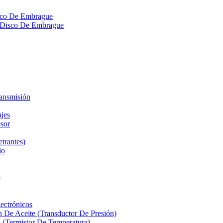
isco De Embrague
ra Disco De Embrague
ransmisión
ajes
sor
etrantes)
io
o
ectrónicos
n De Aceite (Transductor De Presión)
 (Termistor De Temperatura)