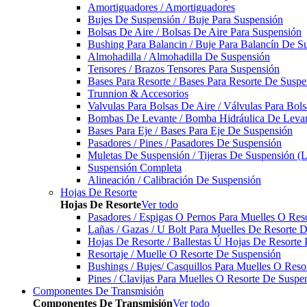
Amortiguadores / Amortiguadores
Bujes De Suspensión / Buje Para Suspensión
Bolsas De Aire / Bolsas De Aire Para Suspensión
Bushing Para Balancin / Buje Para Balancín De S
Almohadilla / Almohadilla De Suspensión
Tensores / Brazos Tensores Para Suspensión
Bases Para Resorte / Bases Para Resorte De Suspe
Trunnion & Accesorios
Valvulas Para Bolsas De Aire / Válvulas Para Bol
Bombas De Levante / Bomba Hidráulica De Leva
Bases Para Eje / Bases Para Eje De Suspensión
Pasadores / Pines / Pasadores De Suspensión
Muletas De Suspensión / Tijeras De Suspensión (L
Suspensión Completa
Alineación / Calibración De Suspensión
Hojas De Resorte
Hojas De Resorte
Ver todo
Pasadores / Espigas O Pernos Para Muelles O Res
Lañas / Gazas / U Bolt Para Muelles De Resorte 
Hojas De Resorte / Ballestas Ú Hojas De Resorte 
Resortaje / Muelle O Resorte De Suspensión
Bushings / Bujes/ Casquillos Para Muelles O Res
Pines / Clavijas Para Muelles O Resorte De Suspe
Componentes De Transmisión
Componentes De Transmisión
Ver todo