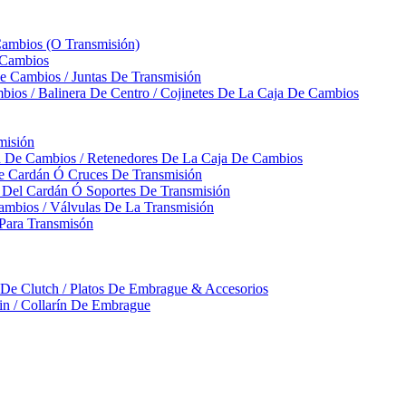
Cambios (O Transmisión)
 Cambios
 Cambios / Juntas De Transmisión
bios / Balinera De Centro / Cojinetes De La Caja De Cambios
misión
ja De Cambios / Retenedores De La Caja De Cambios
De Cardán Ó Cruces De Transmisión
s Del Cardán Ó Soportes De Transmisión
ambios / Válvulas De La Transmisión
Para Transmisón
a De Clutch / Platos De Embrague & Accesorios
rin / Collarín De Embrague