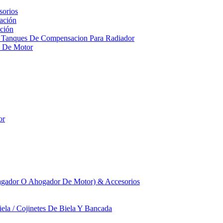
sorios
ación
ción
 Tanques De Compensacion Para Radiador
a De Motor
or
agador O Ahogador De Motor) & Accesorios
iela / Cojinetes De Biela Y Bancada