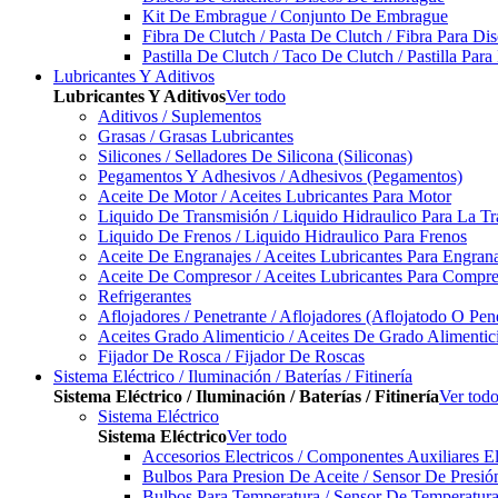
Kit De Embrague / Conjunto De Embrague
Fibra De Clutch / Pasta De Clutch / Fibra Para D
Pastilla De Clutch / Taco De Clutch / Pastilla Pa
Lubricantes Y Aditivos
Lubricantes Y Aditivos
Ver todo
Aditivos / Suplementos
Grasas / Grasas Lubricantes
Silicones / Selladores De Silicona (Siliconas)
Pegamentos Y Adhesivos / Adhesivos (Pegamentos)
Aceite De Motor / Aceites Lubricantes Para Motor
Liquido De Transmisión / Liquido Hidraulico Para La T
Liquido De Frenos / Liquido Hidraulico Para Frenos
Aceite De Engranajes / Aceites Lubricantes Para Engran
Aceite De Compresor / Aceites Lubricantes Para Compre
Refrigerantes
Aflojadores / Penetrante / Aflojadores (Aflojatodo O Pen
Aceites Grado Alimenticio / Aceites De Grado Alimentic
Fijador De Rosca / Fijador De Roscas
Sistema Eléctrico / Iluminación / Baterías / Fitinería
Sistema Eléctrico / Iluminación / Baterías / Fitinería
Ver tod
Sistema Eléctrico
Sistema Eléctrico
Ver todo
Accesorios Electricos / Componentes Auxiliares El
Bulbos Para Presion De Aceite / Sensor De Presió
Bulbos Para Temperatura / Sensor De Temperatura