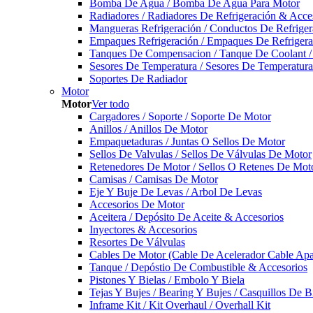
Bomba De Agua / Bomba De Agua Para Motor
Radiadores / Radiadores De Refrigeración & Acce
Mangueras Refrigeración / Conductos De Refriger
Empaques Refrigeración / Empaques De Refrigera
Tanques De Compensacion / Tanque De Coolant /
Sesores De Temperatura / Sesores De Temperatur
Soportes De Radiador
Motor
Motor
Ver todo
Cargadores / Soporte / Soporte De Motor
Anillos / Anillos De Motor
Empaquetaduras / Juntas O Sellos De Motor
Sellos De Valvulas / Sellos De Válvulas De Motor
Retenedores De Motor / Sellos O Retenes De Mot
Camisas / Camisas De Motor
Eje Y Buje De Levas / Arbol De Levas
Accesorios De Motor
Aceitera / Depósito De Aceite & Accesorios
Inyectores & Accesorios
Resortes De Válvulas
Cables De Motor (Cable De Acelerador Cable Ap
Tanque / Depóstio De Combustible & Accesorios
Pistones Y Bielas / Embolo Y Biela
Tejas Y Bujes / Bearing Y Bujes / Casquillos De B
Inframe Kit / Kit Overhaul / Overhall Kit