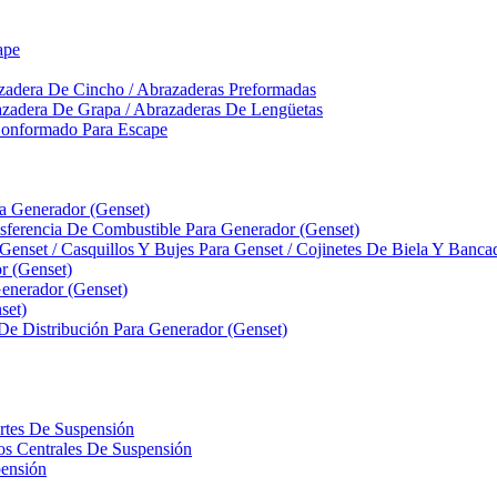
ape
zadera De Cincho / Abrazaderas Preformadas
azadera De Grapa / Abrazaderas De Lengüetas
Conformado Para Escape
ra Generador (Genset)
ferencia De Combustible Para Generador (Genset)
 Genset / Casquillos Y Bujes Para Genset / Cojinetes De Biela Y Banc
r (Genset)
nerador (Genset)
set)
 De Distribución Para Generador (Genset)
ortes De Suspensión
llos Centrales De Suspensión
pensión