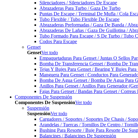
Silenciadores / Silenciadores De Escape
Abrazaderas Para Turbo / Gaza De Turbo
Puntas De Escape / Terminal De Mufla / Cola Esc
Tubo Flexible / Tubo Flexible De Escape
Abrazaderas Preformadas / Gaza De Banda / Abra
Abrazaderas De Lañas / Gaza De Guillotina / Abr
Tubo Formado Para Escape / S De Turbo / Tubo 
Codos Para Escape
Genset
Genset
Ver todo
Empaquetaduras Para Genset / Juntas O Sellos Pa
Bomba De Transferencia Genset / Bomba De Trans
Tejas Y Bujes Para Genset / Bearing Y Bujes Para
Manguera Para Genset / Conductos Para Generado
Bomba De Agua Genset / Bomba De Agua Para Ge
Anillos Para Genset / Anillos Para Generador (Gen
Fajas Para Genset / Bandas Para Genset / Correas
Componentes De Suspensión
Componentes De Suspensión
Ver todo
Suspensión
Suspensión
Ver todo
Cargadores / Soportes / Soportes De Chasis / Sop
Arandelas / Tuercas / Tornillos De Centro / Torni
Bushing Para Resorte / Buje Para Resorte De Sus
Balancines / Balancines De Suspensión