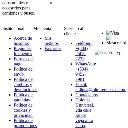
consumibles y
accesorios para
camiones y buses.
Institucional
Mi cuenta
Servicio al
cliente
Acerca de
Mis
nosotros
pedidos
Teléfono:
Preguntas
Favoritos
+(504)
frecuentes
2508-
Formas de
2233
pago
WhatsApp:
Política de
+(504)
envío
9452-
Política de
7981
cambios y
Email:
devoluciones
enlinea@ultrarepuestos.com
Política de
Contáctanos
garantías
Colonia
Política de
Universal,
cookies y
2da calle
privacidad
salida
Política de
vieja a La
promociones
Lima,