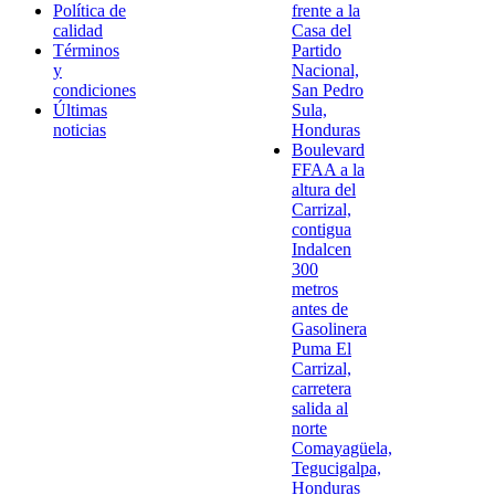
Política de
frente a la
calidad
Casa del
Términos
Partido
y
Nacional,
condiciones
San Pedro
Últimas
Sula,
noticias
Honduras
Boulevard
FFAA a la
altura del
Carrizal,
contigua
Indalcen
300
metros
antes de
Gasolinera
Puma El
Carrizal,
carretera
salida al
norte
Comayagüela,
Tegucigalpa,
Honduras