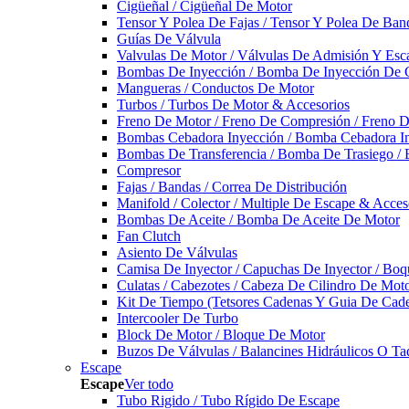
Cigüeñal / Cigüeñal De Motor
Tensor Y Polea De Fajas / Tensor Y Polea De Ban
Guías De Válvula
Valvulas De Motor / Válvulas De Admisión Y Esca
Bombas De Inyección / Bomba De Inyección De 
Mangueras / Conductos De Motor
Turbos / Turbos De Motor & Accesorios
Freno De Motor / Freno De Compresión / Freno 
Bombas Cebadora Inyección / Bomba Cebadora In
Bombas De Transferencia / Bomba De Trasiego /
Compresor
Fajas / Bandas / Correa De Distribución
Manifold / Colector / Multiple De Escape & Acces
Bombas De Aceite / Bomba De Aceite De Motor
Fan Clutch
Asiento De Válvulas
Camisa De Inyector / Capuchas De Inyector / Boqu
Culatas / Cabezotes / Cabeza De Cilindro De Mot
Kit De Tiempo (Tetsores Cadenas Y Guia De Cade
Intercooler De Turbo
Block De Motor / Bloque De Motor
Buzos De Válvulas / Balancines Hidráulicos O Ta
Escape
Escape
Ver todo
Tubo Rigido / Tubo Rígido De Escape