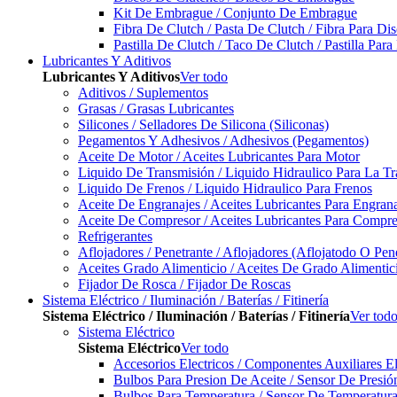
Kit De Embrague / Conjunto De Embrague
Fibra De Clutch / Pasta De Clutch / Fibra Para D
Pastilla De Clutch / Taco De Clutch / Pastilla Pa
Lubricantes Y Aditivos
Lubricantes Y Aditivos
Ver todo
Aditivos / Suplementos
Grasas / Grasas Lubricantes
Silicones / Selladores De Silicona (Siliconas)
Pegamentos Y Adhesivos / Adhesivos (Pegamentos)
Aceite De Motor / Aceites Lubricantes Para Motor
Liquido De Transmisión / Liquido Hidraulico Para La T
Liquido De Frenos / Liquido Hidraulico Para Frenos
Aceite De Engranajes / Aceites Lubricantes Para Engran
Aceite De Compresor / Aceites Lubricantes Para Compre
Refrigerantes
Aflojadores / Penetrante / Aflojadores (Aflojatodo O Pen
Aceites Grado Alimenticio / Aceites De Grado Alimentic
Fijador De Rosca / Fijador De Roscas
Sistema Eléctrico / Iluminación / Baterías / Fitinería
Sistema Eléctrico / Iluminación / Baterías / Fitinería
Ver tod
Sistema Eléctrico
Sistema Eléctrico
Ver todo
Accesorios Electricos / Componentes Auxiliares El
Bulbos Para Presion De Aceite / Sensor De Presió
Bulbos Para Temperatura / Sensor De Temperatura