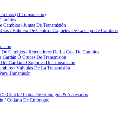
Cambios (O Transmisión)
 Cambios
 Cambios / Juntas De Transmisión
bios / Balinera De Centro / Cojinetes De La Caja De Cambios
misión
ja De Cambios / Retenedores De La Caja De Cambios
De Cardán Ó Cruces De Transmisión
s Del Cardán Ó Soportes De Transmisión
ambios / Válvulas De La Transmisión
Para Transmisón
a De Clutch / Platos De Embrague & Accesorios
rin / Collarín De Embrague