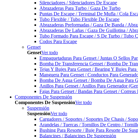
Silenciadores / Silenciadores De Escape
Abrazaderas Para Turbo / Gaza De Turbo
Puntas De Escape / Terminal De Mufla / Cola Esc
Tubo Flexible / Tubo Flexible De Escape
Abrazaderas Preformadas / Gaza De Banda / Abra
Abrazaderas De Lañas / Gaza De Guillotina / Abr
Tubo Formado Para Escape / S De Turbo / Tubo 
Codos Para Escape
Genset
Genset
Ver todo
Empaquetaduras Para Genset / Juntas O Sellos Pa
Bomba De Transferencia Genset / Bomba De Trans
Tejas Y Bujes Para Genset / Bearing Y Bujes Para
Manguera Para Genset / Conductos Para Generado
Bomba De Agua Genset / Bomba De Agua Para Ge
Anillos Para Genset / Anillos Para Generador (Gen
Fajas Para Genset / Bandas Para Genset / Correas
Componentes De Suspensión
Componentes De Suspensión
Ver todo
Suspensión
Suspensión
Ver todo
Cargadores / Soportes / Soportes De Chasis / Sop
Arandelas / Tuercas / Tornillos De Centro / Torni
Bushing Para Resorte / Buje Para Resorte De Sus
Balancines / Balancines De Suspensión