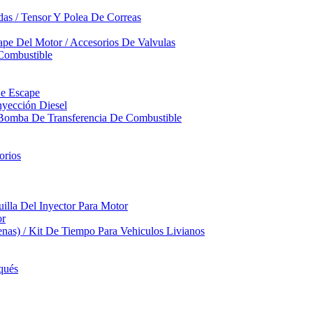
das / Tensor Y Polea De Correas
pe Del Motor / Accesorios De Valvulas
Combustible
De Escape
yección Diesel
 Bomba De Transferencia De Combustible
orios
illa Del Inyector Para Motor
or
nas) / Kit De Tiempo Para Vehiculos Livianos
qués