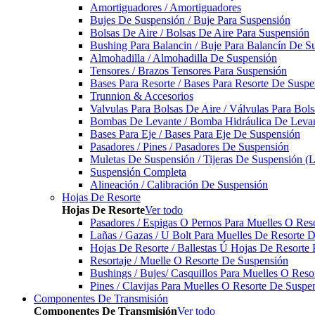
Amortiguadores / Amortiguadores
Bujes De Suspensión / Buje Para Suspensión
Bolsas De Aire / Bolsas De Aire Para Suspensión
Bushing Para Balancin / Buje Para Balancín De S
Almohadilla / Almohadilla De Suspensión
Tensores / Brazos Tensores Para Suspensión
Bases Para Resorte / Bases Para Resorte De Suspe
Trunnion & Accesorios
Valvulas Para Bolsas De Aire / Válvulas Para Bol
Bombas De Levante / Bomba Hidráulica De Leva
Bases Para Eje / Bases Para Eje De Suspensión
Pasadores / Pines / Pasadores De Suspensión
Muletas De Suspensión / Tijeras De Suspensión (L
Suspensión Completa
Alineación / Calibración De Suspensión
Hojas De Resorte
Hojas De Resorte
Ver todo
Pasadores / Espigas O Pernos Para Muelles O Res
Lañas / Gazas / U Bolt Para Muelles De Resorte 
Hojas De Resorte / Ballestas Ú Hojas De Resorte 
Resortaje / Muelle O Resorte De Suspensión
Bushings / Bujes/ Casquillos Para Muelles O Res
Pines / Clavijas Para Muelles O Resorte De Suspe
Componentes De Transmisión
Componentes De Transmisión
Ver todo