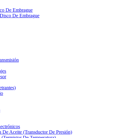
isco De Embrague
ra Disco De Embrague
ransmisión
ajes
sor
etrantes)
io
o
ectrónicos
n De Aceite (Transductor De Presión)
 (Termistor De Temperatura)