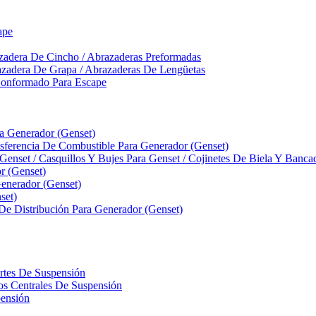
ape
zadera De Cincho / Abrazaderas Preformadas
azadera De Grapa / Abrazaderas De Lengüetas
Conformado Para Escape
ra Generador (Genset)
ferencia De Combustible Para Generador (Genset)
 Genset / Casquillos Y Bujes Para Genset / Cojinetes De Biela Y Banc
r (Genset)
nerador (Genset)
set)
 De Distribución Para Generador (Genset)
ortes De Suspensión
llos Centrales De Suspensión
pensión