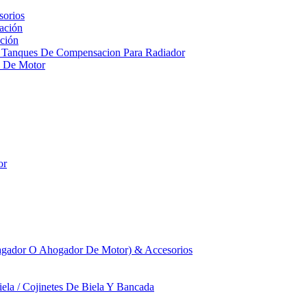
sorios
ación
ción
 Tanques De Compensacion Para Radiador
a De Motor
or
agador O Ahogador De Motor) & Accesorios
iela / Cojinetes De Biela Y Bancada