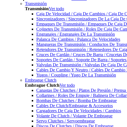
Transmisión
Transmisión
Ver todo
Caja De Velocidad / Caja De Cambios / Caja De 
Sincronizadores / Sincronizadores De La Caja De
Empaques De Transmisión / Empaques De Caja De
Cojinetes De Transmisión / Roles De Caja De Cam
Engranajes / Engranajes De La Transmisión
Palanca De Cambios / Palanca De Velocidades
Mangueras De Transmisión / Conductos De Trans
Retendores De Transmisión / Retenedores De Ca
Cruces De Cardán / Cruces De Barra / Crucetas 
Soportes De Cardán / Soporte De Barra / Soporte
Valvulas De Transmisión / Valvulas De Caja De C
Cables De Cambio Y Neutro / Cables De Cambio 
Yugos / Coupling / Yugo De La Transmisión
Embrague Clutch
Embrague Clutch
Ver todo
Canastas De Clutches / Platos De Presión / Prens
Collarines / Roles De Empuje / Balinera De Colla
Bombas De Clutches / Bomba De Embrague
Cables De Clutch/Embrague & Accesorios
Cargadores De Caja De Velocidades / Cambios
Volante De Clutch / Volante De Embrague
Servo Clutches / Servoembrague
Discos De Clutches / Discos De Embrague