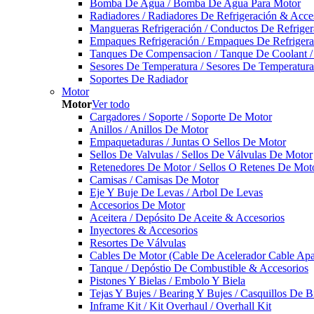
Bomba De Agua / Bomba De Agua Para Motor
Radiadores / Radiadores De Refrigeración & Acce
Mangueras Refrigeración / Conductos De Refriger
Empaques Refrigeración / Empaques De Refrigera
Tanques De Compensacion / Tanque De Coolant /
Sesores De Temperatura / Sesores De Temperatur
Soportes De Radiador
Motor
Motor
Ver todo
Cargadores / Soporte / Soporte De Motor
Anillos / Anillos De Motor
Empaquetaduras / Juntas O Sellos De Motor
Sellos De Valvulas / Sellos De Válvulas De Motor
Retenedores De Motor / Sellos O Retenes De Mot
Camisas / Camisas De Motor
Eje Y Buje De Levas / Arbol De Levas
Accesorios De Motor
Aceitera / Depósito De Aceite & Accesorios
Inyectores & Accesorios
Resortes De Válvulas
Cables De Motor (Cable De Acelerador Cable Ap
Tanque / Depóstio De Combustible & Accesorios
Pistones Y Bielas / Embolo Y Biela
Tejas Y Bujes / Bearing Y Bujes / Casquillos De B
Inframe Kit / Kit Overhaul / Overhall Kit