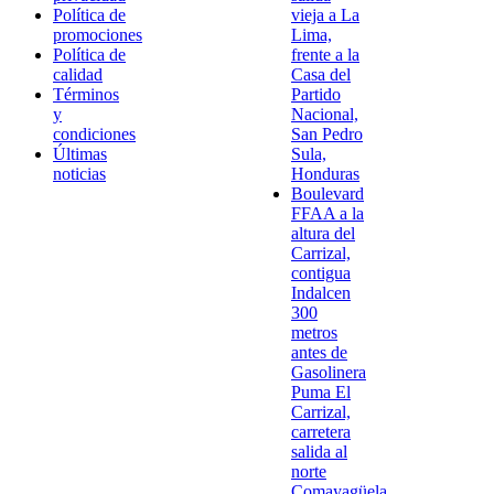
Política de
vieja a La
promociones
Lima,
Política de
frente a la
calidad
Casa del
Términos
Partido
y
Nacional,
condiciones
San Pedro
Últimas
Sula,
noticias
Honduras
Boulevard
FFAA a la
altura del
Carrizal,
contigua
Indalcen
300
metros
antes de
Gasolinera
Puma El
Carrizal,
carretera
salida al
norte
Comayagüela,