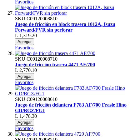
Favoritos
SKU
C09120008810
Juego de fricción en block trasera 1012A, Isuzu
Forward/FVR sin perforar
L 1,319.20
Agregar
Favoritos
SKU
C09120008710
Juego de fricción trasera 4471 AF/700
L 2,770.10
Agregar
Favoritos
SKU
C09120008610
Juego de fricción delantera F783 AF/700 Frasle Hino
GD/BGZ/FG1
L 1,478.30
Agregar
Favoritos
SKU
C09120008510