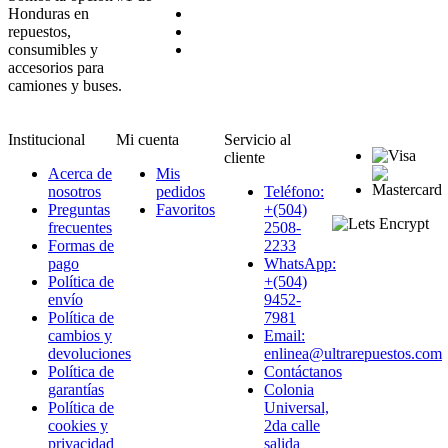
Honduras en
repuestos,
consumibles y
accesorios para
camiones y buses.
Institucional
Mi cuenta
Servicio al
cliente
Acerca de
Mis
nosotros
pedidos
Teléfono:
Preguntas
Favoritos
+(504)
frecuentes
2508-
Formas de
2233
pago
WhatsApp:
Política de
+(504)
envío
9452-
Política de
7981
cambios y
Email:
devoluciones
enlinea@ultrarepuestos.com
Política de
Contáctanos
garantías
Colonia
Política de
Universal,
cookies y
2da calle
privacidad
salida