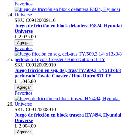
Favoritos
SKU
C09120009110
Juego de fricción en block delantera F/824, Hyundai
Universe
L 2,035.00
Agregar
Favoritos
SKU
C09120009010
Juego fricción en seg, del,-tras,TY/509,3 1/4 x13x3/8
perforado Toyota Coaster / Hino Dutro 611 TY
L 1,045.80
Agregar
Favoritos
SKU
C09120008910
Juego de fricción en block trasera HY/494, Hyundai
Universe
L 2,004.00
Agregar