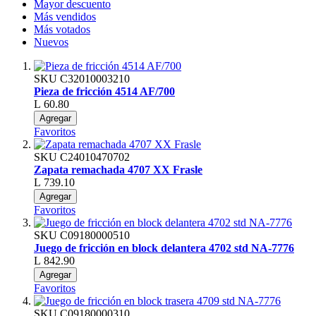
Mayor descuento
Más vendidos
Más votados
Nuevos
SKU
C32010003210
Pieza de fricción 4514 AF/700
L 60.80
Agregar
Favoritos
SKU
C24010470702
Zapata remachada 4707 XX Frasle
L 739.10
Agregar
Favoritos
SKU
C09180000510
Juego de fricción en block delantera 4702 std NA-7776
L 842.90
Agregar
Favoritos
SKU
C09180000310