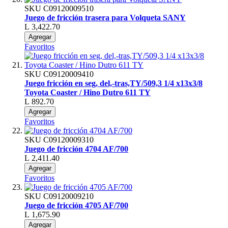
SKU
C09120009510
Juego de fricción trasera para Volqueta SANY
L 3,422.70
Agregar
Favoritos
SKU
C09120009410
Juego fricción en seg, del,-tras,TY/509,3 1/4 x13x3/8
Toyota Coaster / Hino Dutro 611 TY
L 892.70
Agregar
Favoritos
SKU
C09120009310
Juego de fricción 4704 AF/700
L 2,411.40
Agregar
Favoritos
SKU
C09120009210
Juego de fricción 4705 AF/700
L 1,675.90
Agregar