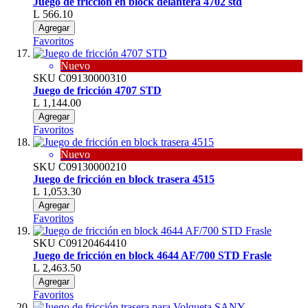
Juego de fricción en block delantera 4702 std
L 566.10
Agregar
Favoritos
Nuevo
SKU
C09130000310
Juego de fricción 4707 STD
L 1,144.00
Agregar
Favoritos
Nuevo
SKU
C09130000210
Juego de fricción en block trasera 4515
L 1,053.30
Agregar
Favoritos
SKU
C09120464410
Juego de fricción en block 4644 AF/700 STD Frasle
L 2,463.50
Agregar
Favoritos