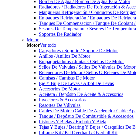
Bomba De Agua / Bomba De Agua Para Motor
Radiadores / Radiadores De Refrigeración & Acce
Mangueras Refrigeración / Conductos De Refriger
Empaques Refrigeración / Empaques De Refrigera
Tanques De Compensacion / Tanque De Coolant /
Sesores De Temperatura / Sesores De Temperatur
Soportes De Radiador
Motor
Motor
Ver todo
Cargadores / Soporte / Soporte De Motor
Anillos / Anillos De Motor
Empaquetaduras / Juntas O Sellos De Motor
Sellos De Valvulas / Sellos De Válvulas De Motor
Retenedores De Motor / Sellos O Retenes De Mot
Camisas / Camisas De Motor
Eje Y Buje De Levas / Arbol De Levas
Accesorios De Motor
Aceitera / Depósito De Aceite & Accesorios
Inyectores & Accesorios
Resortes De Válvulas
Cables De Motor (Cable De Acelerador Cable Ap
Tanque / Depóstio De Combustible & Accesorios
Pistones Y Bielas / Embolo Y Biela
Tejas Y Bujes / Bearing Y Bujes / Casquillos De B
Inframe Kit / Kit Overhaul / Overhall Kit