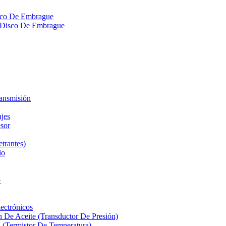
isco De Embrague
ra Disco De Embrague
ransmisión
ajes
sor
etrantes)
io
o
ectrónicos
n De Aceite (Transductor De Presión)
 (Termistor De Temperatura)