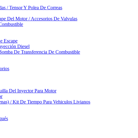
das / Tensor Y Polea De Correas
pe Del Motor / Accesorios De Valvulas
Combustible
De Escape
yección Diesel
 Bomba De Transferencia De Combustible
orios
illa Del Inyector Para Motor
or
nas) / Kit De Tiempo Para Vehiculos Livianos
qués