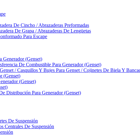
ape
zadera De Cincho / Abrazaderas Preformadas
azadera De Grapa / Abrazaderas De Lengüetas
Conformado Para Escape
ra Generador (Genset)
ferencia De Combustible Para Generador (Genset)
 Genset / Casquillos Y Bujes Para Genset / Cojinetes De Biela Y Banc
r (Genset)
nerador (Genset)
set)
 De Distribución Para Generador (Genset)
ortes De Suspensión
llos Centrales De Suspensión
pensión