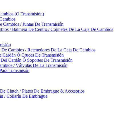
Cambios (O Transmisión)
 Cambios
 Cambios / Juntas De Transmisión
bios / Balinera De Centro / Cojinetes De La Caja De Cambios
misión
ja De Cambios / Retenedores De La Caja De Cambios
De Cardán Ó Cruces De Transmisión
s Del Cardán Ó Soportes De Transmisión
ambios / Válvulas De La Transmisión
Para Transmisón
a De Clutch / Platos De Embrague & Accesorios
rin / Collarín De Embrague