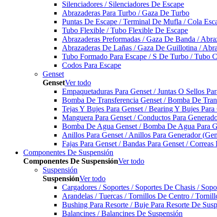
Silenciadores / Silenciadores De Escape
Abrazaderas Para Turbo / Gaza De Turbo
Puntas De Escape / Terminal De Mufla / Cola Esc
Tubo Flexible / Tubo Flexible De Escape
Abrazaderas Preformadas / Gaza De Banda / Abra
Abrazaderas De Lañas / Gaza De Guillotina / Abr
Tubo Formado Para Escape / S De Turbo / Tubo 
Codos Para Escape
Genset
Genset
Ver todo
Empaquetaduras Para Genset / Juntas O Sellos Pa
Bomba De Transferencia Genset / Bomba De Trans
Tejas Y Bujes Para Genset / Bearing Y Bujes Para
Manguera Para Genset / Conductos Para Generado
Bomba De Agua Genset / Bomba De Agua Para Ge
Anillos Para Genset / Anillos Para Generador (Gen
Fajas Para Genset / Bandas Para Genset / Correas
Componentes De Suspensión
Componentes De Suspensión
Ver todo
Suspensión
Suspensión
Ver todo
Cargadores / Soportes / Soportes De Chasis / Sop
Arandelas / Tuercas / Tornillos De Centro / Torni
Bushing Para Resorte / Buje Para Resorte De Sus
Balancines / Balancines De Suspensión