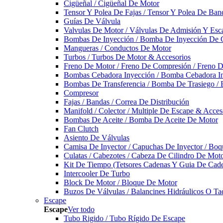
Cigüeñal / Cigüeñal De Motor
Tensor Y Polea De Fajas / Tensor Y Polea De Ban
Guías De Válvula
Valvulas De Motor / Válvulas De Admisión Y Esca
Bombas De Inyección / Bomba De Inyección De 
Mangueras / Conductos De Motor
Turbos / Turbos De Motor & Accesorios
Freno De Motor / Freno De Compresión / Freno 
Bombas Cebadora Inyección / Bomba Cebadora In
Bombas De Transferencia / Bomba De Trasiego /
Compresor
Fajas / Bandas / Correa De Distribución
Manifold / Colector / Multiple De Escape & Acces
Bombas De Aceite / Bomba De Aceite De Motor
Fan Clutch
Asiento De Válvulas
Camisa De Inyector / Capuchas De Inyector / Boqu
Culatas / Cabezotes / Cabeza De Cilindro De Mot
Kit De Tiempo (Tetsores Cadenas Y Guia De Cade
Intercooler De Turbo
Block De Motor / Bloque De Motor
Buzos De Válvulas / Balancines Hidráulicos O Ta
Escape
Escape
Ver todo
Tubo Rigido / Tubo Rígido De Escape