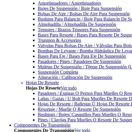
Amortiguadores / Amortiguadores
Bujes De Suspensión / Buje Para Suspensión
Bolsas De Aire / Bolsas De Aire Para Suspensión
Bushing Para Balancin / Buje Para Balancín De S
Almohadilla / Almohadilla De Suspensión
Tensores / Brazos Tensores Para Suspensión
Bases Para Resorte / Bases Para Resorte De Suspe
Trunnion & Accesorios
Valvulas Para Bolsas De Aire / Válvulas Para Bol
Bombas De Levante / Bomba Hidráulica De Leva
Bases Para Eje / Bases Para Eje De Suspensión
Pasadores / Pines / Pasadores De Suspensión
Muletas De Suspensión / Tijeras De Suspensión (L
Suspensión Completa
Alineación / Calibración De Suspensión
Hojas De Resorte
Hojas De Resorte
Ver todo
Pasadores / Espigas O Pernos Para Muelles O Res
Lañas / Gazas / U Bolt Para Muelles De Resorte 
Hojas De Resorte / Ballestas Ú Hojas De Resorte 
Resortaje / Muelle O Resorte De Suspensión
Bushings / Bujes/ Casquillos Para Muelles O Res
Pines / Clavijas Para Muelles O Resorte De Suspe
Componentes De Transmisión
Componentes De Transmisión
Ver todo