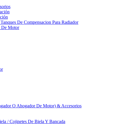
sorios
ación
ción
 Tanques De Compensacion Para Radiador
a De Motor
or
agador O Ahogador De Motor) & Accesorios
iela / Cojinetes De Biela Y Bancada