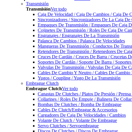
Transmisión
Transmisión
Ver todo
Caja De Velocidad / Caja De Cambios / Caja De 
Sincronizadores / Sincronizadores De La Caja De
Empaques De Transmisión / Empaques De Caja De
Cojinetes De Transmisión / Roles De Caja De Cam
Engranajes / Engranajes De La Transmisión
Palanca De Cambios / Palanca De Velocidades
Mangueras De Transmisión / Conductos De Trans
Retendores De Transmisión / Retenedores De Ca
Cruces De Cardán / Cruces De Barra / Crucetas 
Soportes De Cardán / Soporte De Barra / Soporte
Valvulas De Transmisión / Valvulas De Caja De C
Cables De Cambio Y Neutro / Cables De Cambio 
Yugos / Coupling / Yugo De La Transmisión
Embrague Clutch
Embrague Clutch
Ver todo
Canastas De Clutches / Platos De Presión / Prens
Collarines / Roles De Empuje / Balinera De Colla
Bombas De Clutches / Bomba De Embrague
Cables De Clutch/Embrague & Accesorios
Cargadores De Caja De Velocidades / Cambios
Volante De Clutch / Volante De Embrague
Servo Clutches / Servoembrague
Discos De Clutches / Discos De Embrague