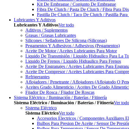
Kit De Embrague / Conjunto De Embrague
Fibra De Clutch / Pasta De Clutch / Fibra Para D
Pastilla De Clutch / Taco De Clutch / Pastilla Pa
Lubricantes Y Aditivos
Lubricantes Y Aditivos
Ver todo
Aditivos / Suplementos
Grasas / Grasas Lubricantes
Silicones / Selladores De Silicona (Siliconas)
Pegamentos Y Adhesivos / Adhesivos (Pegamentos)
Aceite De Motor / Aceites Lubricantes Para Motor
Liquido De Transmisión / Liquido Hidraulico Para La T
Liquido De Frenos / Liquido Hidraulico Para Frenos
Aceite De Engranajes / Aceites Lubricantes Para Engran
Aceite De Compresor / Aceites Lubricantes Para Compre
Refrigerantes
Aflojadores / Penetrante / Aflojadores (Aflojatodo O Pen
Aceites Grado Alimenticio / Aceites De Grado Alimentic
Fijador De Rosca / Fijador De Roscas
Sistema Eléctrico / Iluminación / Baterías / Fitinería
Sistema Eléctrico / Iluminación / Baterías / Fitinería
Ver tod
Sistema Eléctrico
Sistema Eléctrico
Ver todo
Accesorios Electricos / Componentes Auxiliares El
Bulbos Para Presion De Aceite / Sensor De Presió
Bulbos Para Temperatura / Sensor De Temperatura