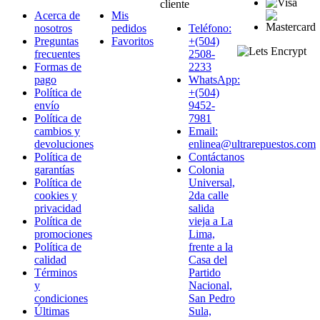
cliente
Acerca de
Mis
nosotros
pedidos
Teléfono:
Preguntas
Favoritos
+(504)
frecuentes
2508-
Formas de
2233
pago
WhatsApp:
Política de
+(504)
envío
9452-
Política de
7981
cambios y
Email:
devoluciones
enlinea@ultrarepuestos.com
Política de
Contáctanos
garantías
Colonia
Política de
Universal,
cookies y
2da calle
privacidad
salida
Política de
vieja a La
promociones
Lima,
Política de
frente a la
calidad
Casa del
Términos
Partido
y
Nacional,
condiciones
San Pedro
Últimas
Sula,