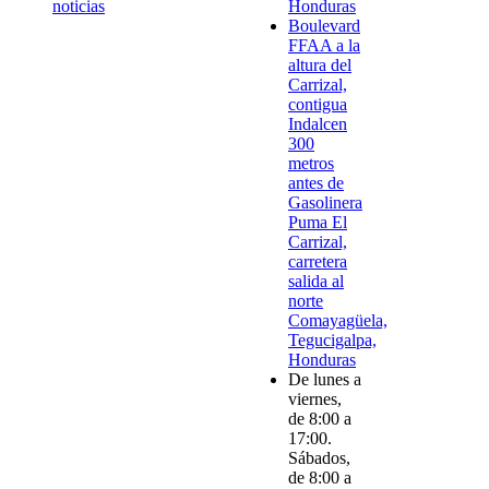
noticias
Honduras
Boulevard
FFAA a la
altura del
Carrizal,
contigua
Indalcen
300
metros
antes de
Gasolinera
Puma El
Carrizal,
carretera
salida al
norte
Comayagüela,
Tegucigalpa,
Honduras
De lunes a
viernes,
de 8:00 a
17:00.
Sábados,
de 8:00 a