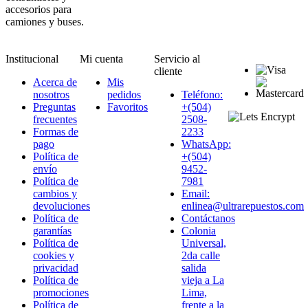
accesorios para
camiones y buses.
Institucional
Mi cuenta
Servicio al
cliente
Acerca de
Mis
nosotros
pedidos
Teléfono:
Preguntas
Favoritos
+(504)
frecuentes
2508-
Formas de
2233
pago
WhatsApp:
Política de
+(504)
envío
9452-
Política de
7981
cambios y
Email:
devoluciones
enlinea@ultrarepuestos.com
Política de
Contáctanos
garantías
Colonia
Política de
Universal,
cookies y
2da calle
privacidad
salida
Política de
vieja a La
promociones
Lima,
Política de
frente a la