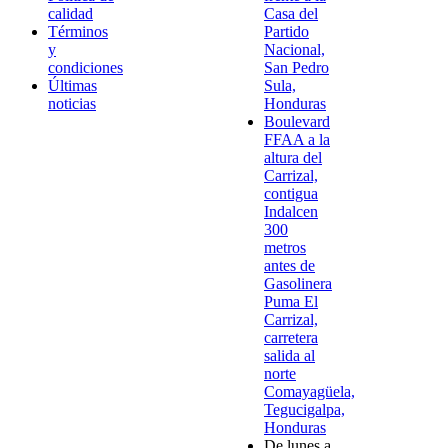
calidad
Casa del
Términos
Partido
y
Nacional,
condiciones
San Pedro
Últimas
Sula,
noticias
Honduras
Boulevard
FFAA a la
altura del
Carrizal,
contigua
Indalcen
300
metros
antes de
Gasolinera
Puma El
Carrizal,
carretera
salida al
norte
Comayagüela,
Tegucigalpa,
Honduras
De lunes a