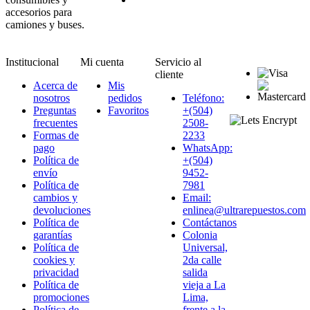
accesorios para
camiones y buses.
Institucional
Mi cuenta
Servicio al
cliente
Acerca de
Mis
nosotros
pedidos
Teléfono:
Preguntas
Favoritos
+(504)
frecuentes
2508-
Formas de
2233
pago
WhatsApp:
Política de
+(504)
envío
9452-
Política de
7981
cambios y
Email:
devoluciones
enlinea@ultrarepuestos.com
Política de
Contáctanos
garantías
Colonia
Política de
Universal,
cookies y
2da calle
privacidad
salida
Política de
vieja a La
promociones
Lima,
Política de
frente a la