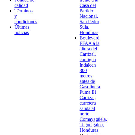
calidad
Casa del
Términos
Partido
y
Nacional,
condiciones
San Pedro
Últimas
Sula,
noticias
Honduras
Boulevard
FFAA a la
altura del
Carrizal,
contigua
Indalcen
300
metros
antes de
Gasolinera
Puma El
Carrizal,
carretera
salida al
norte
Comayagüela,
Tegucigalpa,
Honduras