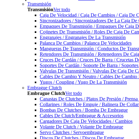
Transmisión
Transmisión
Ver todo
Caja De Velocidad / Caja De Cambios / Caja De 
Sincronizadores / Sincronizadores De La Caja De
Empaques De Transmisión / Empaques De Caja De
Cojinetes De Transmisión / Roles De Caja De Cam
Engranajes / Engranajes De La Transmisión
Palanca De Cambios / Palanca De Velocidades
Mangueras De Transmisión / Conductos De Trans
Retendores De Transmisión / Retenedores De Ca
Cruces De Cardán / Cruces De Barra / Crucetas 
Soportes De Cardán / Soporte De Barra / Soporte
Valvulas De Transmisión / Valvulas De Caja De C
Cables De Cambio Y Neutro / Cables De Cambio 
Yugos / Coupling / Yugo De La Transmisión
Embrague Clutch
Embrague Clutch
Ver todo
Canastas De Clutches / Platos De Presión / Prens
Collarines / Roles De Empuje / Balinera De Colla
Bombas De Clutches / Bomba De Embrague
Cables De Clutch/Embrague & Accesorios
Cargadores De Caja De Velocidades / Cambios
Volante De Clutch / Volante De Embrague
Servo Clutches / Servoembrague
Discos De Clutches / Discos De Embrague