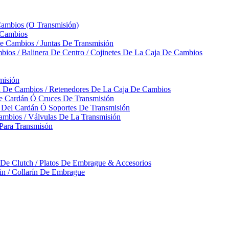
Cambios (O Transmisión)
 Cambios
 Cambios / Juntas De Transmisión
bios / Balinera De Centro / Cojinetes De La Caja De Cambios
misión
ja De Cambios / Retenedores De La Caja De Cambios
De Cardán Ó Cruces De Transmisión
s Del Cardán Ó Soportes De Transmisión
ambios / Válvulas De La Transmisión
Para Transmisón
a De Clutch / Platos De Embrague & Accesorios
rin / Collarín De Embrague