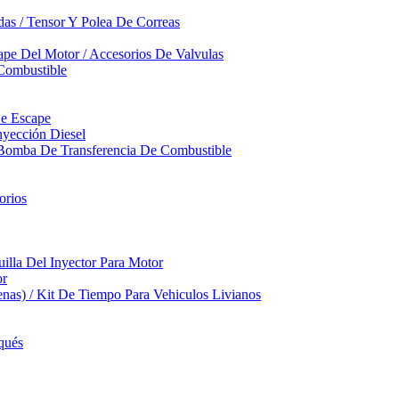
das / Tensor Y Polea De Correas
pe Del Motor / Accesorios De Valvulas
Combustible
De Escape
yección Diesel
 Bomba De Transferencia De Combustible
orios
illa Del Inyector Para Motor
or
nas) / Kit De Tiempo Para Vehiculos Livianos
qués