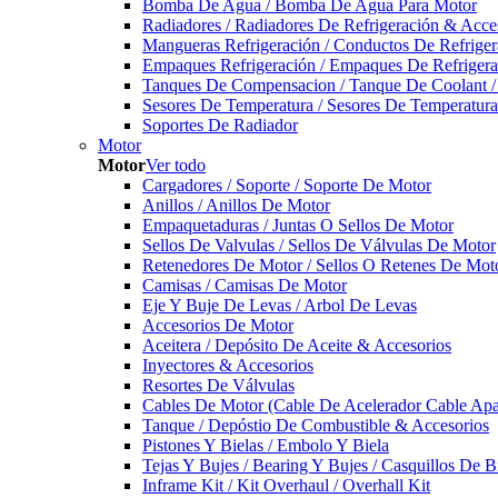
Bomba De Agua / Bomba De Agua Para Motor
Radiadores / Radiadores De Refrigeración & Acce
Mangueras Refrigeración / Conductos De Refriger
Empaques Refrigeración / Empaques De Refrigera
Tanques De Compensacion / Tanque De Coolant /
Sesores De Temperatura / Sesores De Temperatur
Soportes De Radiador
Motor
Motor
Ver todo
Cargadores / Soporte / Soporte De Motor
Anillos / Anillos De Motor
Empaquetaduras / Juntas O Sellos De Motor
Sellos De Valvulas / Sellos De Válvulas De Motor
Retenedores De Motor / Sellos O Retenes De Mot
Camisas / Camisas De Motor
Eje Y Buje De Levas / Arbol De Levas
Accesorios De Motor
Aceitera / Depósito De Aceite & Accesorios
Inyectores & Accesorios
Resortes De Válvulas
Cables De Motor (Cable De Acelerador Cable Ap
Tanque / Depóstio De Combustible & Accesorios
Pistones Y Bielas / Embolo Y Biela
Tejas Y Bujes / Bearing Y Bujes / Casquillos De B
Inframe Kit / Kit Overhaul / Overhall Kit