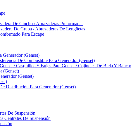
ape
zadera De Cincho / Abrazaderas Preformadas
azadera De Grapa / Abrazaderas De Lengüetas
Conformado Para Escape
ra Generador (Genset)
ferencia De Combustible Para Generador (Genset)
 Genset / Casquillos Y Bujes Para Genset / Cojinetes De Biela Y Banc
r (Genset)
nerador (Genset)
set)
 De Distribución Para Generador (Genset)
ortes De Suspensión
llos Centrales De Suspensión
pensión