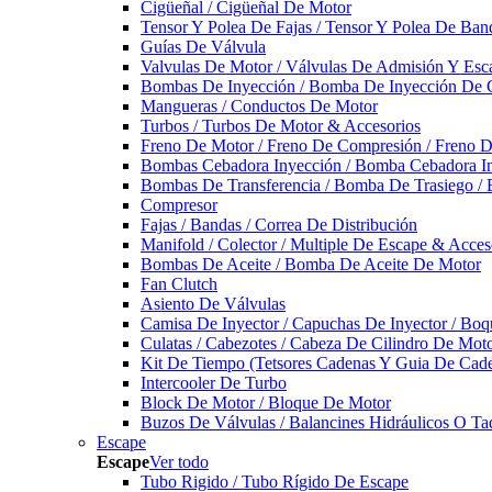
Cigüeñal / Cigüeñal De Motor
Tensor Y Polea De Fajas / Tensor Y Polea De Ban
Guías De Válvula
Valvulas De Motor / Válvulas De Admisión Y Esca
Bombas De Inyección / Bomba De Inyección De 
Mangueras / Conductos De Motor
Turbos / Turbos De Motor & Accesorios
Freno De Motor / Freno De Compresión / Freno 
Bombas Cebadora Inyección / Bomba Cebadora In
Bombas De Transferencia / Bomba De Trasiego /
Compresor
Fajas / Bandas / Correa De Distribución
Manifold / Colector / Multiple De Escape & Acces
Bombas De Aceite / Bomba De Aceite De Motor
Fan Clutch
Asiento De Válvulas
Camisa De Inyector / Capuchas De Inyector / Boqu
Culatas / Cabezotes / Cabeza De Cilindro De Mot
Kit De Tiempo (Tetsores Cadenas Y Guia De Cade
Intercooler De Turbo
Block De Motor / Bloque De Motor
Buzos De Válvulas / Balancines Hidráulicos O Ta
Escape
Escape
Ver todo
Tubo Rigido / Tubo Rígido De Escape