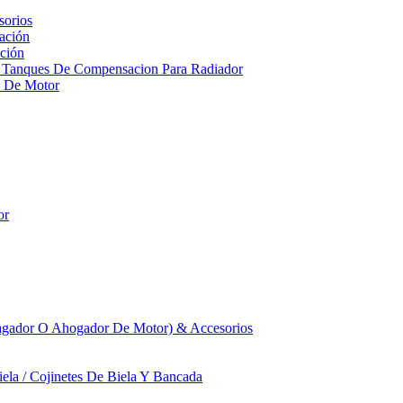
sorios
ación
ción
 Tanques De Compensacion Para Radiador
a De Motor
or
agador O Ahogador De Motor) & Accesorios
iela / Cojinetes De Biela Y Bancada