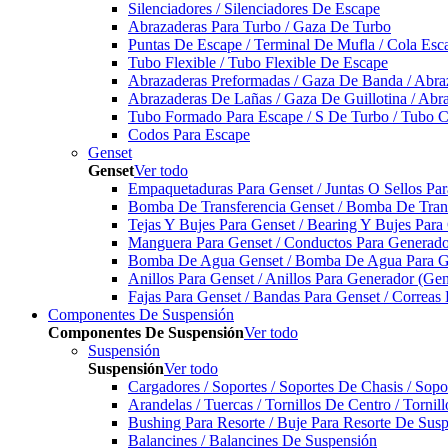
Silenciadores / Silenciadores De Escape
Abrazaderas Para Turbo / Gaza De Turbo
Puntas De Escape / Terminal De Mufla / Cola Esc
Tubo Flexible / Tubo Flexible De Escape
Abrazaderas Preformadas / Gaza De Banda / Abra
Abrazaderas De Lañas / Gaza De Guillotina / Abr
Tubo Formado Para Escape / S De Turbo / Tubo 
Codos Para Escape
Genset
Genset
Ver todo
Empaquetaduras Para Genset / Juntas O Sellos Pa
Bomba De Transferencia Genset / Bomba De Trans
Tejas Y Bujes Para Genset / Bearing Y Bujes Para
Manguera Para Genset / Conductos Para Generado
Bomba De Agua Genset / Bomba De Agua Para Ge
Anillos Para Genset / Anillos Para Generador (Gen
Fajas Para Genset / Bandas Para Genset / Correas
Componentes De Suspensión
Componentes De Suspensión
Ver todo
Suspensión
Suspensión
Ver todo
Cargadores / Soportes / Soportes De Chasis / Sop
Arandelas / Tuercas / Tornillos De Centro / Torni
Bushing Para Resorte / Buje Para Resorte De Sus
Balancines / Balancines De Suspensión