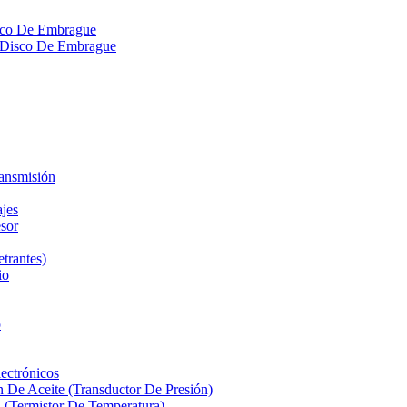
isco De Embrague
ra Disco De Embrague
ransmisión
ajes
sor
etrantes)
io
o
ectrónicos
n De Aceite (Transductor De Presión)
 (Termistor De Temperatura)