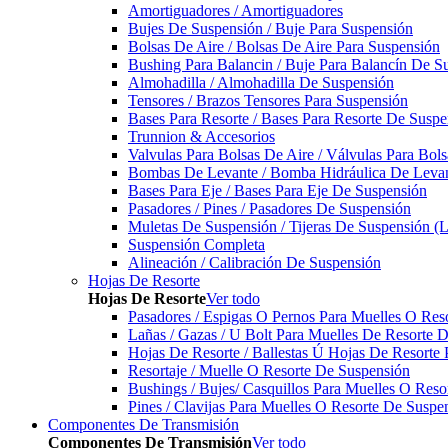
Amortiguadores / Amortiguadores
Bujes De Suspensión / Buje Para Suspensión
Bolsas De Aire / Bolsas De Aire Para Suspensión
Bushing Para Balancin / Buje Para Balancín De S
Almohadilla / Almohadilla De Suspensión
Tensores / Brazos Tensores Para Suspensión
Bases Para Resorte / Bases Para Resorte De Suspe
Trunnion & Accesorios
Valvulas Para Bolsas De Aire / Válvulas Para Bol
Bombas De Levante / Bomba Hidráulica De Leva
Bases Para Eje / Bases Para Eje De Suspensión
Pasadores / Pines / Pasadores De Suspensión
Muletas De Suspensión / Tijeras De Suspensión (L
Suspensión Completa
Alineación / Calibración De Suspensión
Hojas De Resorte
Hojas De Resorte
Ver todo
Pasadores / Espigas O Pernos Para Muelles O Res
Lañas / Gazas / U Bolt Para Muelles De Resorte 
Hojas De Resorte / Ballestas Ú Hojas De Resorte 
Resortaje / Muelle O Resorte De Suspensión
Bushings / Bujes/ Casquillos Para Muelles O Res
Pines / Clavijas Para Muelles O Resorte De Suspe
Componentes De Transmisión
Componentes De Transmisión
Ver todo