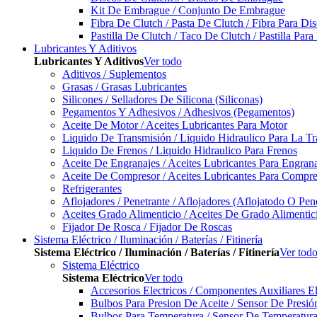
Kit De Embrague / Conjunto De Embrague
Fibra De Clutch / Pasta De Clutch / Fibra Para D
Pastilla De Clutch / Taco De Clutch / Pastilla Pa
Lubricantes Y Aditivos
Lubricantes Y Aditivos
Ver todo
Aditivos / Suplementos
Grasas / Grasas Lubricantes
Silicones / Selladores De Silicona (Siliconas)
Pegamentos Y Adhesivos / Adhesivos (Pegamentos)
Aceite De Motor / Aceites Lubricantes Para Motor
Liquido De Transmisión / Liquido Hidraulico Para La T
Liquido De Frenos / Liquido Hidraulico Para Frenos
Aceite De Engranajes / Aceites Lubricantes Para Engran
Aceite De Compresor / Aceites Lubricantes Para Compre
Refrigerantes
Aflojadores / Penetrante / Aflojadores (Aflojatodo O Pen
Aceites Grado Alimenticio / Aceites De Grado Alimentic
Fijador De Rosca / Fijador De Roscas
Sistema Eléctrico / Iluminación / Baterías / Fitinería
Sistema Eléctrico / Iluminación / Baterías / Fitinería
Ver tod
Sistema Eléctrico
Sistema Eléctrico
Ver todo
Accesorios Electricos / Componentes Auxiliares El
Bulbos Para Presion De Aceite / Sensor De Presió
Bulbos Para Temperatura / Sensor De Temperatura