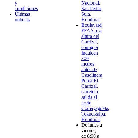
y
Nacional,
condiciones
San Pedro
Últimas
Sula,
noticias
Honduras
Boulevard
FFAA a la
altura del
Carrizal,
contigua
Indalcen
300
metros
antes de
Gasolinera
Puma El
Carrizal,
carretera
salida al
norte
Comayagüela,
Tegucigalpa,
Honduras
De lunes a
viernes,
de 8:00 a