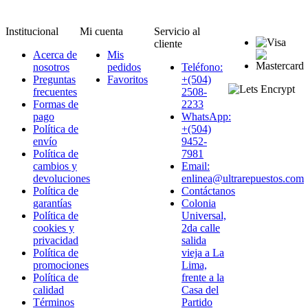
Institucional
Mi cuenta
Servicio al
cliente
Acerca de
Mis
nosotros
pedidos
Teléfono:
Preguntas
Favoritos
+(504)
frecuentes
2508-
Formas de
2233
pago
WhatsApp:
Política de
+(504)
envío
9452-
Política de
7981
cambios y
Email:
devoluciones
enlinea@ultrarepuestos.com
Política de
Contáctanos
garantías
Colonia
Política de
Universal,
cookies y
2da calle
privacidad
salida
Política de
vieja a La
promociones
Lima,
Política de
frente a la
calidad
Casa del
Términos
Partido